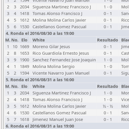
1
2
1594
Vicente Navarro Juan Manuel
1 - 0
Mor
2
3
2034
Siguenza Martinez Francisco J
1 - 0
Mol
3
4
1418
Tomas Alonso Francisco J
0 - 1
San
4
5
1612
Molina Molina Carlos Javier
0 - 1
Ric
5
6
1530
Castellanos Gomez Pascual
0 - 1
Jim
4. Ronda el 2016/08/30 a las 19:00
M.
No.
Elo
White
Resultado
Bla
1
10
1669
Moreno Gilar Jesus
0 - 1
Jim
2
8
1653
Rico Guardiola Ernesto Jesus
0 - 1
Cas
3
9
1900
Sanchez Fernandez Jose Joaquin
1 - 0
Mol
4
1
1849
Molina Molina Sergio
1 - 0
Tom
5
2
1594
Vicente Navarro Juan Manuel
0 - 1
Sig
5. Ronda el 2016/08/31 a las 16:00
M.
No.
Elo
White
Resultado
Bla
1
3
2034
Siguenza Martinez Francisco J
1 - 0
Mor
2
4
1418
Tomas Alonso Francisco J
1 - 0
Vic
3
5
1612
Molina Molina Carlos Javier
½ - ½
Mol
4
6
1530
Castellanos Gomez Pascual
0 - 1
San
5
7
1618
Jimenez Manuel Juan Jose
0 - 1
Ric
6. Ronda el 2016/08/31 a las 19:00