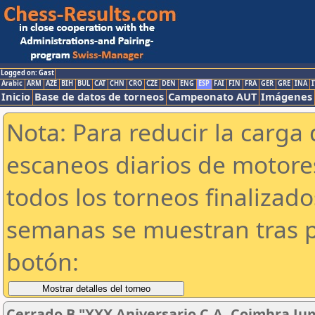
Logged on: Gast
Arabic
ARM
AZE
BIH
BUL
CAT
CHN
CRO
CZE
DEN
ENG
ESP
FAI
FIN
FRA
GER
GRE
INA
I
Inicio
Base de datos de torneos
Campeonato AUT
Imágenes
Nota: Para reducir la carga 
escaneos diarios de motor
todos los torneos finalizad
semanas se muestran tras p
botón:
Cerrado B "XXX Aniversario C.A. Coimbra Jum