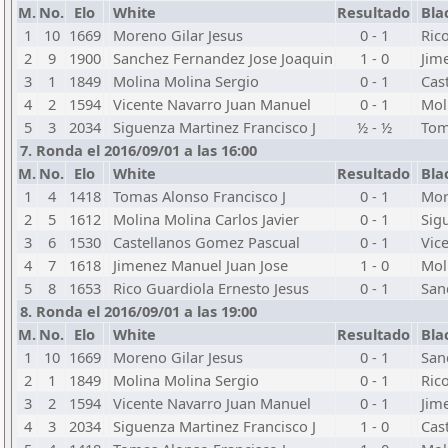
M.
No.
Elo
White
Resultado
Bla
1
10
1669
Moreno Gilar Jesus
0 - 1
Ric
2
9
1900
Sanchez Fernandez Jose Joaquin
1 - 0
Jim
3
1
1849
Molina Molina Sergio
0 - 1
Cas
4
2
1594
Vicente Navarro Juan Manuel
0 - 1
Mol
5
3
2034
Siguenza Martinez Francisco J
½ - ½
Tom
7. Ronda el 2016/09/01 a las 16:00
M.
No.
Elo
White
Resultado
Bla
1
4
1418
Tomas Alonso Francisco J
0 - 1
Mor
2
5
1612
Molina Molina Carlos Javier
0 - 1
Sig
3
6
1530
Castellanos Gomez Pascual
0 - 1
Vic
4
7
1618
Jimenez Manuel Juan Jose
1 - 0
Mol
5
8
1653
Rico Guardiola Ernesto Jesus
0 - 1
San
8. Ronda el 2016/09/01 a las 19:00
M.
No.
Elo
White
Resultado
Bla
1
10
1669
Moreno Gilar Jesus
0 - 1
San
2
1
1849
Molina Molina Sergio
0 - 1
Ric
3
2
1594
Vicente Navarro Juan Manuel
0 - 1
Jim
4
3
2034
Siguenza Martinez Francisco J
1 - 0
Cas