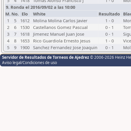
5
4
1418
Tomas Alonso Francisco J
1 - 0
Mol
9. Ronda el 2016/09/02 a las 10:00
M.
No.
Elo
White
Resultado
Bla
1
5
1612
Molina Molina Carlos Javier
1 - 0
Mor
2
6
1530
Castellanos Gomez Pascual
0 - 1
Tom
3
7
1618
Jimenez Manuel Juan Jose
0 - 1
Sig
4
8
1653
Rico Guardiola Ernesto Jesus
1 - 0
Vic
5
9
1900
Sanchez Fernandez Jose Joaquin
0 - 1
Mol
Servidor de Resultados de Torneos de Ajedrez
© 2006-2026 Heinz H
Aviso legal/Condiciones de uso