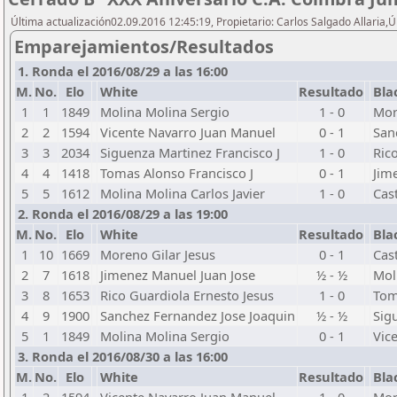
Última actualización02.09.2016 12:45:19, Propietario: Carlos Salgado Allaria,
Emparejamientos/Resultados
1. Ronda el 2016/08/29 a las 16:00
M.
No.
Elo
White
Resultado
Bla
1
1
1849
Molina Molina Sergio
1 - 0
Mor
2
2
1594
Vicente Navarro Juan Manuel
0 - 1
San
3
3
2034
Siguenza Martinez Francisco J
1 - 0
Ric
4
4
1418
Tomas Alonso Francisco J
0 - 1
Jim
5
5
1612
Molina Molina Carlos Javier
1 - 0
Cas
2. Ronda el 2016/08/29 a las 19:00
M.
No.
Elo
White
Resultado
Bla
1
10
1669
Moreno Gilar Jesus
0 - 1
Cas
2
7
1618
Jimenez Manuel Juan Jose
½ - ½
Mol
3
8
1653
Rico Guardiola Ernesto Jesus
1 - 0
Tom
4
9
1900
Sanchez Fernandez Jose Joaquin
½ - ½
Sig
5
1
1849
Molina Molina Sergio
0 - 1
Vic
3. Ronda el 2016/08/30 a las 16:00
M.
No.
Elo
White
Resultado
Bla