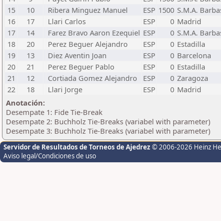
15
10
Ribera Minguez Manuel
ESP
1500
S.M.A. Barba
16
17
Llari Carlos
ESP
0
Madrid
17
14
Farez Bravo Aaron Ezequiel
ESP
0
S.M.A. Barba
18
20
Perez Beguer Alejandro
ESP
0
Estadilla
19
13
Diez Aventin Joan
ESP
0
Barcelona
20
21
Perez Beguer Pablo
ESP
0
Estadilla
21
12
Cortiada Gomez Alejandro
ESP
0
Zaragoza
22
18
Llari Jorge
ESP
0
Madrid
Anotación:
Desempate 1: Fide Tie-Break
Desempate 2: Buchholz Tie-Breaks (variabel with parameter)
Desempate 3: Buchholz Tie-Breaks (variabel with parameter)
Servidor de Resultados de Torneos de Ajedrez
© 2006-2026 Heinz H
Aviso legal/Condiciones de uso