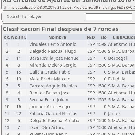
Última actualización08.08.2016 21:22:08, Propietario/Última carga: FEDER
Search for player
Clasificación Final después de 7 rondas
Rk.
No.Ini.
Nombre
FED
Elo
Club/Ciud
1
1
Vinuales Ferro Antonio
ESP
1598
Atletismo H
2
2
Delgado Pascual Hugo
ESP
1536
S.M.A. Barba
3
11
Bara Revilla Jose Manuel
ESP
0
Berbegal
4
8
Miranda Melero Sergio
ESP
1500
S.M.A. Barba
5
15
Galicia Gracia Pablo
ESP
0
S.M.a. Barba
6
19
Mata Prada Marcelo
ESP
0
Estadilla
7
5
Carrera Angulo Nicolas
ESP
1500
S.M.A. Barba
8
4
Benitez Buisan Jose
ESP
1500
Atletismo H
9
3
Serena Ferro Julian
ESP
1505
S.M.A. Barba
10
16
Jimenez Azlor Hugo
ESP
0
S.M.A. Barba
11
22
Zaharia Gabriel Nicolas
ESP
0
Jaque
12
6
Delgado Pascual Ainoha
ESP
1500
S.M.A. Barba
13
7
Escar Otin Arturo
ESP
1500
Atletismo H
14
9
Puyet Gairin Pablo
ESP
1500
S.M.A. Barba