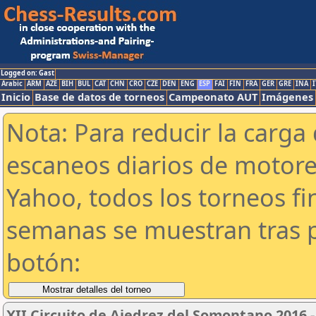
Logged on: Gast
Arabic
ARM
AZE
BIH
BUL
CAT
CHN
CRO
CZE
DEN
ENG
ESP
FAI
FIN
FRA
GER
GRE
INA
I
Inicio
Base de datos de torneos
Campeonato AUT
Imágenes
Nota: Para reducir la carga 
escaneos diarios de motor
Yahoo, todos los torneos f
semanas se muestran tras p
botón:
XII Circuito de Ajedrez del Somontano 2016 - 