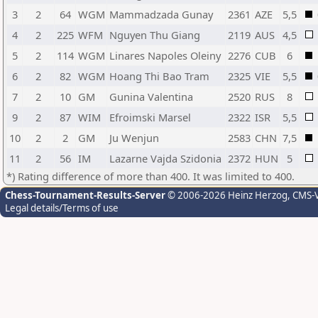
3
2
64
WGM
Mammadzada Gunay
2361
AZE
5,5
4
2
225
WFM
Nguyen Thu Giang
2119
AUS
4,5
5
2
114
WGM
Linares Napoles Oleiny
2276
CUB
6
6
2
82
WGM
Hoang Thi Bao Tram
2325
VIE
5,5
7
2
10
GM
Gunina Valentina
2520
RUS
8
9
2
87
WIM
Efroimski Marsel
2322
ISR
5,5
10
2
2
GM
Ju Wenjun
2583
CHN
7,5
11
2
56
IM
Lazarne Vajda Szidonia
2372
HUN
5
*) Rating difference of more than 400. It was limited to 400.
Chess-Tournament-Results-Server
© 2006-2026 Heinz Herzog
, CMS-
Legal details/Terms of use