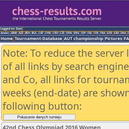
Logged on: Gast
Arabic
ARM
AZE
BIH
BUL
CAT
CHN
CRO
CZE
DEN
ENG
ESP
FAI
FIN
FRA
GER
GRE
INA
I
Home
Tournament-Database
AUT championship
Pictures
F
Note: To reduce the server 
of all links by search engin
and Co, all links for tourn
weeks (end-date) are shown 
following button:
42nd Chess Olympiad 2016 Women