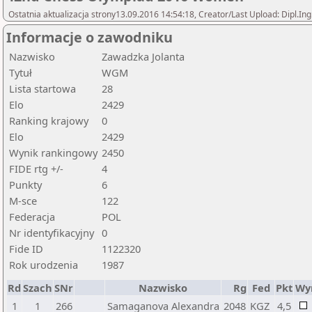
Ostatnia aktualizacja strony13.09.2016 14:54:18, Creator/Last Upload: Dipl.In
Informacje o zawodniku
Nazwisko
Zawadzka Jolanta
Tytuł
WGM
Lista startowa
28
Elo
2429
Ranking krajowy
0
Elo
2429
Wynik rankingowy
2450
FIDE rtg +/-
4
Punkty
6
M-sce
122
Federacja
POL
Nr identyfikacyjny
0
Fide ID
1122320
Rok urodzenia
1987
Rd
Szach
SNr
Nazwisko
Rg
Fed
Pkt
Wy
1
1
266
Samaganova Alexandra
2048
KGZ
4,5