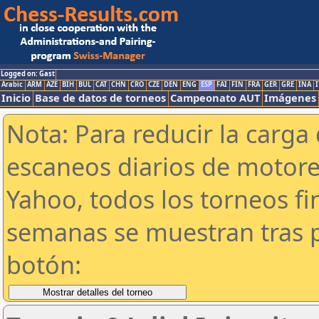
Logged on: Gast
Arabic
ARM
AZE
BIH
BUL
CAT
CHN
CRO
CZE
DEN
ENG
ESP
FAI
FIN
FRA
GER
GRE
INA
I
Inicio
Base de datos de torneos
Campeonato AUT
Imágenes
Nota: Para reducir la carga 
escaneos diarios de motor
Yahoo, todos los torneos f
semanas se muestran tras p
botón: