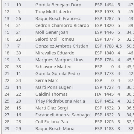
11
19
Gomila Benejam Doro
ESP
1494
5
47
12
5
Triay Moll Liberto
ESP
1973
5
45
13
26
Bagur Bosch Francesc
ESP
1287
5
43
14
31
Cedron Chamorro Ricardo
ESP
1820
5
39
15
21
Moll Gener Joan
ESP
1446
5
34,
16
23
Salord Moll Tomeu
ESP
1377
5
32,
17
7
Gonzalez Ambros Cristian
ESP
1788
4,5
50,
18
30
Miravalles Eduardo
ESP
1840
4
46
19
8
Marques Marques Lluis
ESP
1784
4
45,
20
33
Schiavone Matteo
ESP
0
4
45,
21
11
Gomila Gomila Pedro
ESP
1773
4
42
22
34
Serna Marc
ESP
0
4
37
23
14
Marti Pons Eugeni
ESP
1727
4
36,
24
22
Galdini Thomas
ITA
1445
4
36,
25
20
Triay Piedrabuena Maria
ESP
1452
4
32,
26
15
Marti Diaz Sergi
ESP
1632
3
36,
27
16
Escandell Atienza Santiago
ESP
1622
3
34,
28
28
Coll Fullana Pau
ESP
1205
3
32,
29
29
Bagur Bosch Maria
ESP
1188
3
32