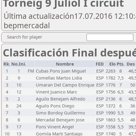
Torneig 9 Juliol I circuit
Última actualización17.07.2016 12:10:
bepmercadal
Search for player
Clasificación Final despu
Rk.
No.Ini.
Nombre
FED
Elo
Pts.
Des
1
1
FM
Cubas Pons Juan Miguel
ESP
2263
8
46,
2
9
Comellas Martos Lidia
ESP
1782
7,5
49,
3
10
Umaran Del Campo Enrique
ESP
1776
7
50
4
12
Vinent Juanico Marc
ESP
1756
6,5
43,
5
2
Aguilo Benejam Alfredo
ESP
2136
6
48,
6
24
Aguilo Pons Diego
ESP
1372
6
36
7
3
Simo Bordoy Guillermo
ESP
1990
5,5
49
8
6
Mercadal Benejam Jose
ESP
1863
5,5
48
9
17
Pons Vinent Angel
ESP
1558
5,5
39,
10
13
Gomila Marti Santiago
ESP
1740
5
47,