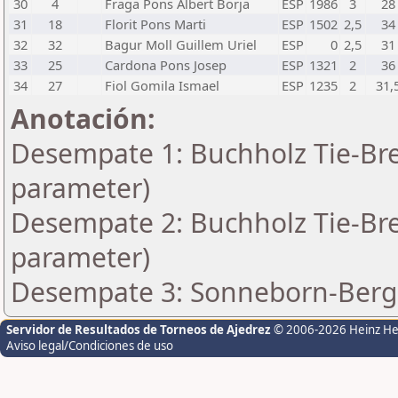
30
4
Fraga Pons Albert Borja
ESP
1986
3
28
31
18
Florit Pons Marti
ESP
1502
2,5
34
32
32
Bagur Moll Guillem Uriel
ESP
0
2,5
31
33
25
Cardona Pons Josep
ESP
1321
2
36
34
27
Fiol Gomila Ismael
ESP
1235
2
31,
Anotación:
Desempate 1: Buchholz Tie-Bre
parameter)
Desempate 2: Buchholz Tie-Bre
parameter)
Desempate 3: Sonneborn-Berge
Servidor de Resultados de Torneos de Ajedrez
© 2006-2026 Heinz H
Aviso legal/Condiciones de uso