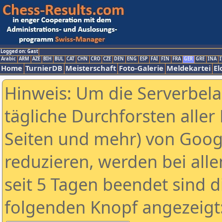
Logged on: Gast
Arabic
ARM
AZE
BIH
BUL
CAT
CHN
CRO
CZE
DEN
ENG
ESP
FAI
FIN
FRA
GER
GRE
INA
I
Home
TurnierDB
Meisterschaft
Foto-Galerie
Meldekartei
El
Hinweis: Um die Serverbel
tägliche Durchforsten aller 
Seiten und mehr) von Goog
reduzieren, werden bei alle
seit 5 Tagen beendet sind d
folgenden Knopf angezeigt