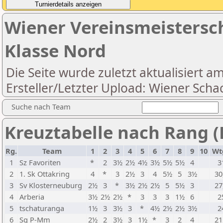
Wiener Vereinsmeistersch
Klasse Nord
Die Seite wurde zuletzt aktualisiert a
Ersteller/Letzter Upload: Wiener Scha
Suche nach Team
Kreuztabelle nach Rang (
Rg.
Team
1
2
3
4
5
6
7
8
9
10
Wt
1
Sz Favoriten
*
2
3½
2½
4½
3½
5½
5½
4
3
2
1. Sk Ottakring
4
*
3
2½
3
4
5½
5
3½
30
3
Sv Klosterneuburg
2½
3
*
3½
2½
2½
5
5½
3
27
4
Arberia
3½
2½
2½
*
3
3
3
1½
6
2
5
tschaturanga
1½
3
3½
3
*
4½
2½
2½
3½
2
6
Sg P-Mm
2½
2
3½
3
1½
*
3
2
4
21