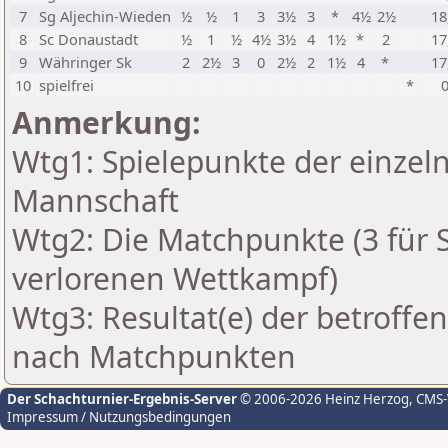
7
Sg Aljechin-Wieden
½
½
1
3
3½
3
*
4½
2½
18
8
Sc Donaustadt
½
1
½
4½
3½
4
1½
*
2
17
9
Währinger Sk
2
2½
3
0
2½
2
1½
4
*
17
10
spielfrei
*
Anmerkung:
Wtg1: Spielepunkte der einzeln
Mannschaft
Wtg2: Die Matchpunkte (3 für Si
verlorenen Wettkampf)
Wtg3: Resultat(e) der betroff
nach Matchpunkten
Der Schachturnier-Ergebnis-Server
© 2006-2026 Heinz Herzog
, CMS
Impressum / Nutzungsbedingungen