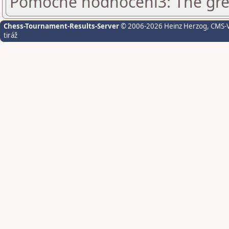
Pomocné hodnocení3: The grea
Chess-Tournament-Results-Server
© 2006-2026 Heinz Herzog
, CMS-
tiráž