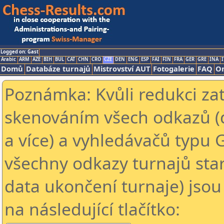
Logged on: Gast
Arabic
ARM
AZE
BIH
BUL
CAT
CHN
CRO
CZE
DEN
ENG
ESP
FAI
FIN
FRA
GER
GRE
INA
I
Domů
Databáze turnajů
Mistrovství AUT
Fotogalerie
FAQ
On
Poznámka: Kvůli redukci za
skenováním všech odkazů (
a více) a vyhledávačů typu 
všechny odkazy turnajů star
data ukončení turnaje) jsou
na následující tlačítko: