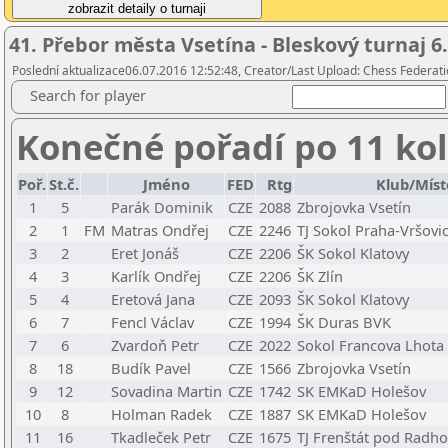
41. Přebor města Vsetína - Bleskový turnaj 6.
Poslední aktualizace06.07.2016 12:52:48, Creator/Last Upload: Chess Federati
Search for player
Konečné pořadí po 11 ko
Poř.
St.č.
Jméno
FED
Rtg
Klub/Míst
1
5
Parák Dominik
CZE
2088
Zbrojovka Vsetín
2
1
FM
Matras Ondřej
CZE
2246
TJ Sokol Praha-Vršovi
3
2
Eret Jonáš
CZE
2206
ŠK Sokol Klatovy
4
3
Karlík Ondřej
CZE
2206
ŠK Zlín
5
4
Eretová Jana
CZE
2093
ŠK Sokol Klatovy
6
7
Fencl Václav
CZE
1994
ŠK Duras BVK
7
6
Zvardoň Petr
CZE
2022
Sokol Francova Lhota
8
18
Budík Pavel
CZE
1566
Zbrojovka Vsetín
9
12
Sovadina Martin
CZE
1742
SK EMKaD Holešov
10
8
Holman Radek
CZE
1887
SK EMKaD Holešov
11
16
Tkadleček Petr
CZE
1675
TJ Frenštát pod Radh