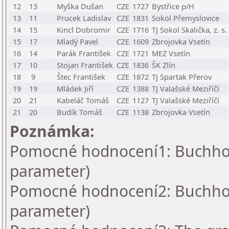
12
13
Myška Dušan
CZE
1727
Bystřice p/H
13
11
Prucek Ladislav
CZE
1831
Sokol Přemyslovice
14
15
Kincl Dobromir
CZE
1716
TJ Sokol Skalička, z. s.
15
17
Mladý Pavel
CZE
1609
Zbrojovka Vsetín
16
14
Parák František
CZE
1721
MEZ Vsetín
17
10
Stojan František
CZE
1836
ŠK Zlín
18
9
Štec František
CZE
1872
TJ Spartak Přerov
19
19
Mládek Jiří
CZE
1388
TJ Valašské Meziříčí
20
21
Kabeláč Tomáš
CZE
1127
TJ Valašské Meziříčí
21
20
Budík Tomáš
CZE
1138
Zbrojovka Vsetín
Poznámka:
Pomocné hodnocení1: Buchholz
parameter)
Pomocné hodnocení2: Buchholz
parameter)