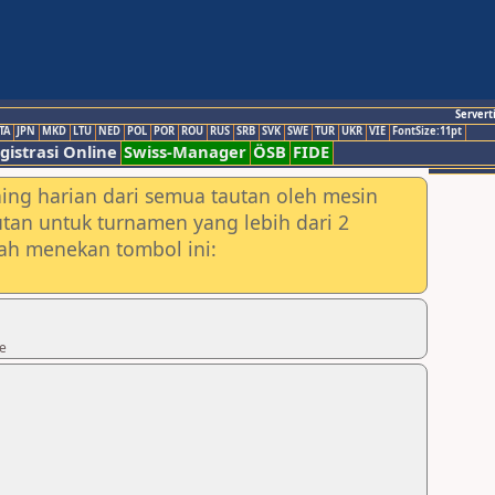
Servert
TA
JPN
MKD
LTU
NED
POL
POR
ROU
RUS
SRB
SVK
SWE
TUR
UKR
VIE
FontSize:11pt
gistrasi Online
Swiss-Manager
ÖSB
FIDE
ing harian dari semua tautan oleh mesin
utan untuk turnamen yang lebih dari 2
lah menekan tombol ini:
fe