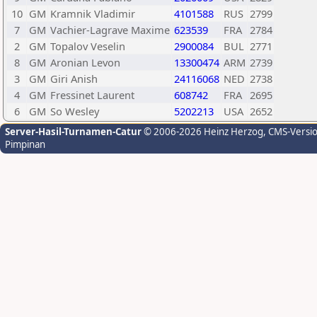
10
GM
Kramnik Vladimir
4101588
RUS
2799
7
GM
Vachier-Lagrave Maxime
623539
FRA
2784
2
GM
Topalov Veselin
2900084
BUL
2771
8
GM
Aronian Levon
13300474
ARM
2739
3
GM
Giri Anish
24116068
NED
2738
4
GM
Fressinet Laurent
608742
FRA
2695
6
GM
So Wesley
5202213
USA
2652
Server-Hasil-Turnamen-Catur
© 2006-2026 Heinz Herzog
, CMS-Versi
Pimpinan