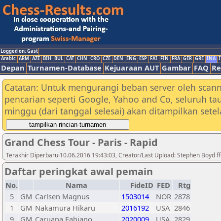
Logged on: Gast
Arabic
ARM
AZE
BIH
BUL
CAT
CHN
CRO
CZE
DEN
ENG
ESP
FAI
FIN
FRA
GER
GRE
INA
I
Depan
Turnamen-Database
Kejuaraan AUT
Gambar
FAQ
Re
Catatan: Untuk mengurangi beban server oleh scann
pencarian seperti Google, Yahoo and Co, seluruh ta
minggu (dari tanggal selesai) akan ditampilkan sete
Grand Chess Tour - Paris - Rapid
Terakhir Diperbarui10.06.2016 19:43:03, Creator/Last Upload: Stephen Boyd f
Daftar peringkat awal pemain
No.
Nama
FideID
FED
Rtg
5
GM
Carlsen Magnus
1503014
NOR
2878
1
GM
Nakamura Hikaru
2016192
USA
2846
9
GM
Caruana Fabiano
2020009
USA
2829