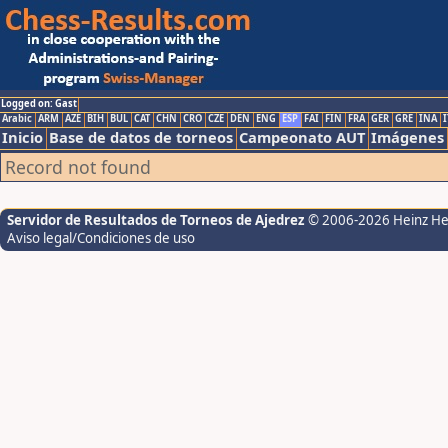
Logged on: Gast
Arabic
ARM
AZE
BIH
BUL
CAT
CHN
CRO
CZE
DEN
ENG
ESP
FAI
FIN
FRA
GER
GRE
INA
I
Inicio
Base de datos de torneos
Campeonato AUT
Imágenes
Record not found
Servidor de Resultados de Torneos de Ajedrez
© 2006-2026 Heinz H
Aviso legal/Condiciones de uso