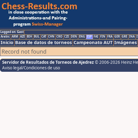
Logged on: Gast
Arabic
ARM
AZE
BIH
BUL
CAT
CHN
CRO
CZE
DEN
ENG
ESP
FAI
FIN
FRA
GER
GRE
INA
I
Inicio
Base de datos de torneos
Campeonato AUT
Imágenes
Record not found
Servidor de Resultados de Torneos de Ajedrez
© 2006-2026 Heinz H
Aviso legal/Condiciones de uso