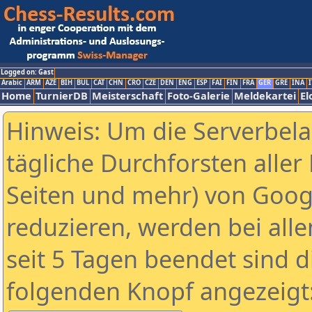
Logged on: Gast
Arabic
ARM
AZE
BIH
BUL
CAT
CHN
CRO
CZE
DEN
ENG
ESP
FAI
FIN
FRA
GER
GRE
INA
I
Home
TurnierDB
Meisterschaft
Foto-Galerie
Meldekartei
El
Hinweis: Um die Serverbel
tägliche Durchforsten aller 
Seiten und mehr) von Goog
reduzieren, werden bei alle
seit 5 Tagen beendet sind d
folgenden Knopf angezeigt