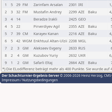
1
5
29
FM
Zarinfam Arsalan
2301
IRI
1
2
3
32
FM
Mustafin Andrey
2299
AZE
Baku
4
3
4
14
Beradze Irakli
2425
GEO
4
5
22
Pirverdiyev Agil
2355
AZE
Baku
5
7
39
CM
Karayev Kanan
2216
AZE
Baku
4
6
5
42
WGM
Enkhtuul Altan-Ulzii
2208
MGL
4
7
2
3
GM
Alekseev Evgeny
2633
RUS
8
2
4
GM
Kuzubov Yuriy
2632
UKR
6
9
1
2
GM
Safarli Eltaj
2664
AZE
Baku
*) Die ELodifferenz beträgt mehr als 400 Punkte. Sie wurde auf 
Der Schachturnier-Ergebnis-Server
© 2006-2026 Heinz Herzog
, CMS
Impressum / Nutzungsbedingungen