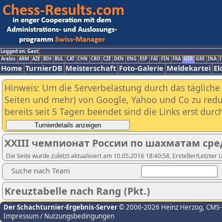
Logged on: Gast
Arabic
ARM
AZE
BIH
BUL
CAT
CHN
CRO
CZE
DEN
ENG
ESP
FAI
FIN
FRA
GER
GRE
INA
I
Home
TurnierDB
Meisterschaft
Foto-Galerie
Meldekartei
El
Hinweis: Um die Serverbelastung durch das tägliche D
Seiten und mehr) von Google, Yahoo und Co zu reduz
bereits seit 5 Tagen beendet sind die Links erst dur
XXIII чемпионат России по шахматам сре
Die Seite wurde zuletzt aktualisiert am 10.05.2016 18:40:58, Ersteller/Letzter 
Suche nach Team
Kreuztabelle nach Rang (Pkt.)
Der Schachturnier-Ergebnis-Server
© 2006-2026 Heinz Herzog
, CMS
Impressum / Nutzungsbedingungen