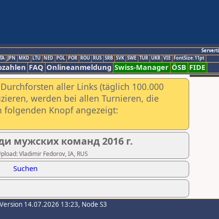
Servert
TA
JPN
MKD
LTU
NED
POL
POR
ROU
RUS
SRB
SVK
SWE
TUR
UKR
VIE
FontSize:11pt
ozahlen
FAQ
Onlineanmeldung
Swiss-Manager
ÖSB
FIDE
urchforsten aller Links (täglich 100.000
ieren, werden bei allen Turnieren, die
ch folgenden Knopf angezeigt:
ди мужских команд 2016 г.
Upload: Vladimir Fedorov, IA, RUS
Suchen
-Version 14.07.2026 13:23, Node S3