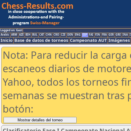
Logged on: Gast
Arabic
ARM
AZE
BIH
BUL
CAT
CHN
CRO
CZE
DEN
ENG
ESP
FAI
FIN
FRA
GER
GRE
INA
I
Inicio
Base de datos de torneos
Campeonato AUT
Imágenes
Nota: Para reducir la carga 
escaneos diarios de motor
Yahoo, todos los torneos f
semanas se muestran tras p
botón:
Clasificatorio Fase I Campeonato Nacional A