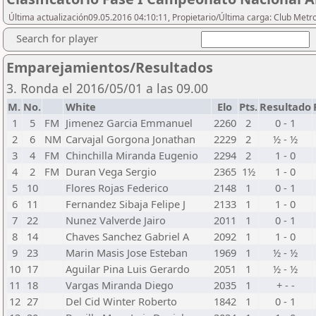
Última actualización09.05.2016 04:10:11, Propietario/Última carga: Club Metr
Search for player
Emparejamientos/Resultados
3. Ronda el 2016/05/01 a las 09.00
M.
No.
White
Elo
Pts.
Resultado
1
5
FM
Jimenez Garcia Emmanuel
2260
2
0 - 1
2
6
NM
Carvajal Gorgona Jonathan
2229
2
½ - ½
3
4
FM
Chinchilla Miranda Eugenio
2294
2
1 - 0
4
2
FM
Duran Vega Sergio
2365
1½
1 - 0
5
10
Flores Rojas Federico
2148
1
0 - 1
6
11
Fernandez Sibaja Felipe J
2133
1
1 - 0
7
22
Nunez Valverde Jairo
2011
1
0 - 1
8
14
Chaves Sanchez Gabriel A
2092
1
1 - 0
9
23
Marin Masis Jose Esteban
1969
1
½ - ½
10
17
Aguilar Pina Luis Gerardo
2051
1
½ - ½
11
18
Vargas Miranda Diego
2035
1
+ - -
12
27
Del Cid Winter Roberto
1842
1
0 - 1