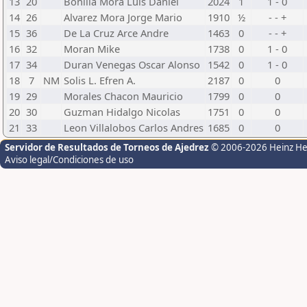
13
20
Bonilla Mora Luis Daniel
2024
1
1 - 0
14
26
Alvarez Mora Jorge Mario
1910
½
- - +
15
36
De La Cruz Arce Andre
1463
0
- - +
16
32
Moran Mike
1738
0
1 - 0
17
34
Duran Venegas Oscar Alonso
1542
0
1 - 0
18
7
NM
Solis L. Efren A.
2187
0
0
19
29
Morales Chacon Mauricio
1799
0
0
20
30
Guzman Hidalgo Nicolas
1751
0
0
21
33
Leon Villalobos Carlos Andres
1685
0
0
Servidor de Resultados de Torneos de Ajedrez
© 2006-2026 Heinz H
Aviso legal/Condiciones de uso