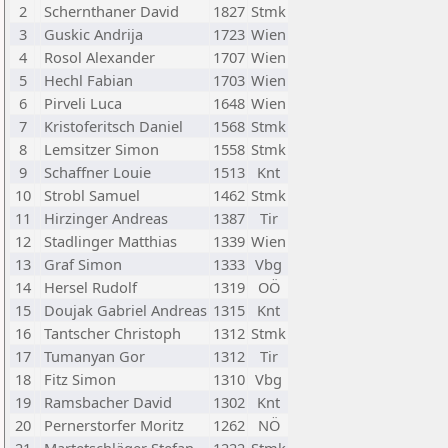
2
Schernthaner David
1827
Stmk
3
Guskic Andrija
1723
Wien
4
Rosol Alexander
1707
Wien
5
Hechl Fabian
1703
Wien
6
Pirveli Luca
1648
Wien
7
Kristoferitsch Daniel
1568
Stmk
8
Lemsitzer Simon
1558
Stmk
9
Schaffner Louie
1513
Knt
10
Strobl Samuel
1462
Stmk
11
Hirzinger Andreas
1387
Tir
12
Stadlinger Matthias
1339
Wien
13
Graf Simon
1333
Vbg
14
Hersel Rudolf
1319
OÖ
15
Doujak Gabriel Andreas
1315
Knt
16
Tantscher Christoph
1312
Stmk
17
Tumanyan Gor
1312
Tir
18
Fitz Simon
1310
Vbg
19
Ramsbacher David
1302
Knt
20
Pernerstorfer Moritz
1262
NÖ