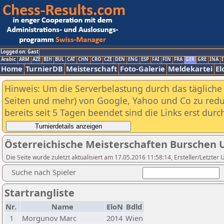
Logged on: Gast
Arabic
ARM
AZE
BIH
BUL
CAT
CHN
CRO
CZE
DEN
ENG
ESP
FAI
FIN
FRA
GER
GRE
INA
I
Home
TurnierDB
Meisterschaft
Foto-Galerie
Meldekartei
El
Hinweis: Um die Serverbelastung durch das tägliche D
Seiten und mehr) von Google, Yahoo und Co zu reduz
bereits seit 5 Tagen beendet sind die Links erst dur
Österreichische Meisterschaften Burschen 
Die Seite wurde zuletzt aktualisiert am 17.05.2016 11:58:14, Ersteller/Letzte
Suche nach Spieler
Startrangliste
Nr.
Name
EloN
Bdld
1
Morgunov Marc
2014
Wien