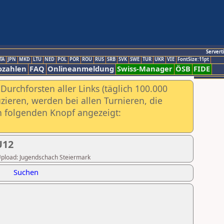
Servert
TA
JPN
MKD
LTU
NED
POL
POR
ROU
RUS
SRB
SVK
SWE
TUR
UKR
VIE
FontSize:11pt
ozahlen
FAQ
Onlineanmeldung
Swiss-Manager
ÖSB
FIDE
urchforsten aller Links (täglich 100.000
ieren, werden bei allen Turnieren, die
ch folgenden Knopf angezeigt:
U12
r Upload: Jugendschach Steiermark
Suchen