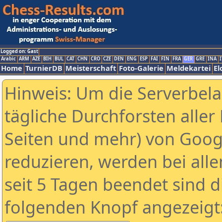
Logged on: Gast
Arabic
ARM
AZE
BIH
BUL
CAT
CHN
CRO
CZE
DEN
ENG
ESP
FAI
FIN
FRA
GER
GRE
INA
I
Home
TurnierDB
Meisterschaft
Foto-Galerie
Meldekartei
El
Hinweis: Um die Serverbel
tägliche Durchforsten aller 
Seiten und mehr) von Goog
reduzieren, werden bei alle
seit 5 Tagen beendet sind d
folgenden Knopf angezeigt