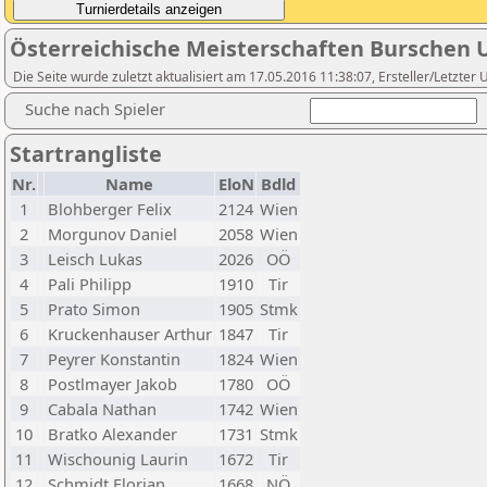
Österreichische Meisterschaften Burschen 
Die Seite wurde zuletzt aktualisiert am 17.05.2016 11:38:07, Ersteller/Letzte
Suche nach Spieler
Startrangliste
Nr.
Name
EloN
Bdld
1
Blohberger Felix
2124
Wien
2
Morgunov Daniel
2058
Wien
3
Leisch Lukas
2026
OÖ
4
Pali Philipp
1910
Tir
5
Prato Simon
1905
Stmk
6
Kruckenhauser Arthur
1847
Tir
7
Peyrer Konstantin
1824
Wien
8
Postlmayer Jakob
1780
OÖ
9
Cabala Nathan
1742
Wien
10
Bratko Alexander
1731
Stmk
11
Wischounig Laurin
1672
Tir
12
Schmidt Florian
1668
NÖ