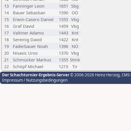
13
Fanninger Leon
1651
Sbg
14
Bauer Sebastian
1590
OÖ
15
Erwin-Casero Daniel
1555
Vbg
16
Graf David
1459
Vbg
17
Valtiner Adamo
1443
Knt
18
Sereinig David
1422
Knt
19
Faderbauer Noah
1396
NÖ
20
Nisavic Uros
1370
Vbg
21
Schmücker Markus
1355
Stmk
22
Schöpf Michael
1215
Tir
Der Schachturnier-Ergebnis-Server
© 2006-2026 Heinz Herzog
, CMS
Impressum / Nutzungsbedingungen