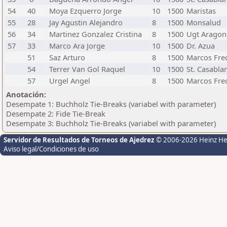
54
40
Moya Ezquerro Jorge
10
1500
Maristas
55
28
Jay Agustin Alejandro
8
1500
Monsalud
56
34
Martinez Gonzalez Cristina
8
1500
Ugt Aragon
57
33
Marco Ara Jorge
10
1500
Dr. Azua
51
Saz Arturo
8
1500
Marcos Fre
54
Terrer Van Gol Raquel
10
1500
St. Casabla
57
Urgel Angel
8
1500
Marcos Fre
Anotación:
Desempate 1: Buchholz Tie-Breaks (variabel with parameter)
Desempate 2: Fide Tie-Break
Desempate 3: Buchholz Tie-Breaks (variabel with parameter)
Servidor de Resultados de Torneos de Ajedrez
© 2006-2026 Heinz H
Aviso legal/Condiciones de uso