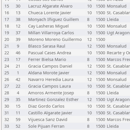
15
30
Lacruz Algarate Alvaro
10
1500
Monsalud
16
13
Chueca Lorente Javier
10
1500
St. Casabla
17
38
Monyach Iñiguez Guillem
8
1500
Lleida
18
12
Cay Lasheras Miguel
10
1500
Monsalud
19
37
Millan Villarroya Carlos
10
1500
Ugt Aragon
20
39
Moreno Moreno Guillermo
12
1500
21
9
Blasco Sarasa Raul
12
1500
Monsalud
22
46
Pascual Cases Andrea
10
1500
Recarte y O
23
17
Ferrer Bielsa Mario
8
1500
Marcos Fre
24
21
Gracia Campos Daniel
12
1500
St. Casabla
25
1
Aldana Morote Javier
12
1500
Monsalud
26
42
Navarro Heredia Laura
12
1500
Monsalud
27
22
Gracia Campos Laura
10
1500
St. Casabla
28
4
Amoros Armente Josep
8
1500
Lleida
29
35
Martinez Gonzalez Esther
12
1500
Ugt Aragon
30
15
Diaz Gordo Carlos
10
1500
St. Casabla
31
11
Castillo Algarate Javier
10
1500
St. Casabla
32
59
Vijuesca Sanz David
8
1500
Marcos Fre
33
52
Sole Pijuan Ferran
8
1500
Lleida