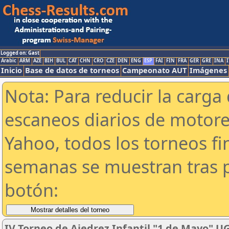
Logged on: Gast
Arabic
ARM
AZE
BIH
BUL
CAT
CHN
CRO
CZE
DEN
ENG
ESP
FAI
FIN
FRA
GER
GRE
INA
I
Inicio
Base de datos de torneos
Campeonato AUT
Imágenes
Nota: Para reducir la carga 
escaneos diarios de motor
Yahoo, todos los torneos f
semanas se muestran tras p
botón:
IV Torneo de Ajedrez Infantil "1 de Mayo" 