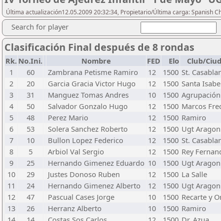
Última actualización12.05.2009 20:32:34, Propietario/Última carga: Spanish C
Search for player
Clasificación Final después de 8 rondas
Rk.
No.Ini.
Nombre
FED
Elo
Club/Ciu
1
60
Zambrana Petisme Ramiro
12
1500
St. Casabla
2
20
Garcia Gracia Victor Hugo
12
1500
Santa Isabe
3
31
Manguez Tomas Andres
10
1500
Agrupación
4
50
Salvador Gonzalo Hugo
12
1500
Marcos Fre
5
48
Perez Mario
12
1500
Ramiro
6
53
Solera Sanchez Roberto
12
1500
Ugt Aragon
7
10
Bullon Lopez Federico
12
1500
St. Casabla
8
5
Arbiol Val Sergio
12
1500
Rey Fernan
9
25
Hernando Gimenez Eduardo
10
1500
Ugt Aragon
10
29
Justes Donoso Ruben
12
1500
La Salle
11
24
Hernando Gimenez Alberto
12
1500
Ugt Aragon
12
47
Pascual Cases Jorge
10
1500
Recarte y O
13
26
Herranz Alberto
10
1500
Ramiro
14
14
Costas Sos Carlos
12
1500
Dr. Azua