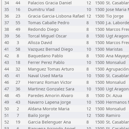
34
44
Palacios Gracia Daniel
12
1500
St. Casabla
35
16
Dumitru Vlad
10
1500
Jose Maria 
36
23
Gracia Garcia-Lisbona Rafael
12
1500
Tio Jorge
37
55
Tomas Caballe Pedro
8
1500
J.a. Labord
38
49
Redondo Diego
8
1500
Marcos Fre
39
56
Torcal Miguel Oscar
8
1500
Ugt Aragon
40
3
Alloza David
8
1500
Marcos Fre
41
58
Vazquez Bernad Diego
10
1500
Maristas
42
8
Baquedano Pablo
8
1500
Ana Mayay
43
18
Ferrer Perez Pablo
10
1500
Monsalud
44
32
Manguez Tomas Arturo
8
1500
Agrupación
45
41
Naval Used Marta
10
1500
St. Casabla
46
27
Herranz Roman Victor
8
1500
Monsalud
47
36
Martinez Gonzalez Sara
10
1500
Ugt Aragon
48
45
Paredes Amorin Alvaro
8
1500
Dr. Azua
49
43
Navarro Lapena Jorge
10
1500
Hermanos 
50
2
Aldana Morote Maria
12
1500
Monsalud
51
7
Bailo Jorge
12
1500
Ramiro
52
19
Garcia Belenguer Ana
8
1500
St. Casabla
53
6
Baguena Arrondo Angel
10
1500
St. Casabla