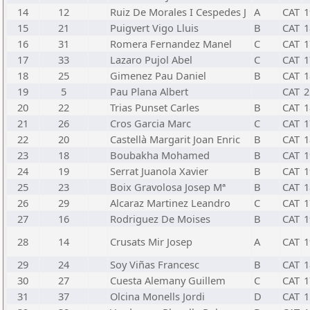
14
12
Ruiz De Morales I Cespedes J
A
CAT
1
15
21
Puigvert Vigo Lluis
B
CAT
1
16
31
Romera Fernandez Manel
C
CAT
1
17
33
Lazaro Pujol Abel
C
CAT
1
18
25
Gimenez Pau Daniel
B
CAT
1
19
5
Pau Plana Albert
CAT
2
20
22
Trias Punset Carles
B
CAT
1
21
26
Cros Garcia Marc
C
CAT
1
22
20
Castellà Margarit Joan Enric
B
CAT
1
23
18
Boubakha Mohamed
B
CAT
1
24
19
Serrat Juanola Xavier
B
CAT
1
25
23
Boix Gravolosa Josep Mª
B
CAT
1
26
29
Alcaraz Martinez Leandro
C
CAT
1
27
16
Rodriguez De Moises
B
CAT
1
28
14
Crusats Mir Josep
A
CAT
1
29
24
Soy Viñas Francesc
B
CAT
1
30
27
Cuesta Alemany Guillem
C
CAT
1
31
37
Olcina Monells Jordi
D
CAT
1