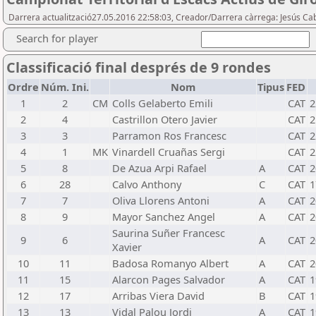
Darrera actualització27.05.2016 22:58:03, Creador/Darrera càrrega: Jesús Ca
Search for player
Classificació final després de 9 rondes
Ordre
Núm. Ini.
Nom
Tipus
FED
1
2
CM
Colls Gelaberto Emili
CAT
2
2
4
Castrillon Otero Javier
CAT
2
3
3
Parramon Ros Francesc
CAT
2
4
1
MK
Vinardell Cruañas Sergi
CAT
2
5
8
De Azua Arpi Rafael
A
CAT
2
6
28
Calvo Anthony
C
CAT
1
7
7
Oliva Llorens Antoni
A
CAT
2
8
9
Mayor Sanchez Angel
A
CAT
2
Saurina Suñer Francesc
9
6
A
CAT
2
Xavier
10
11
Badosa Romanyo Albert
A
CAT
2
11
15
Alarcon Pages Salvador
A
CAT
1
12
17
Arribas Viera David
B
CAT
1
13
13
Vidal Palou Jordi
A
CAT
1