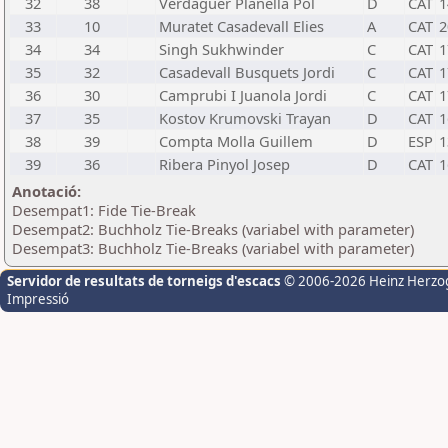
32
38
Verdaguer Planella Pol
D
CAT
1
33
10
Muratet Casadevall Elies
A
CAT
2
34
34
Singh Sukhwinder
C
CAT
1
35
32
Casadevall Busquets Jordi
C
CAT
1
36
30
Camprubi I Juanola Jordi
C
CAT
1
37
35
Kostov Krumovski Trayan
D
CAT
1
38
39
Compta Molla Guillem
D
ESP
1
39
36
Ribera Pinyol Josep
D
CAT
1
Anotació:
Desempat1: Fide Tie-Break
Desempat2: Buchholz Tie-Breaks (variabel with parameter)
Desempat3: Buchholz Tie-Breaks (variabel with parameter)
Servidor de resultats de torneigs d'escacs
© 2006-2026 Heinz Herzo
Impressió