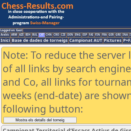
Logged on: Gast
Arabic
ARM
AZE
BIH
BUL
CAT
CHN
CRO
CZE
DEN
ENG
ESP
FAI
FIN
FRA
GER
GRE
INA
I
Inici
Base de dades de torneigs
Campionat AUT
Pictures
P+F
Note: To reduce the server 
of all links by search engin
and Co, all links for tourn
weeks (end-date) are shown 
following button:
Campionat Territorial d’Escacs Actius de Gir