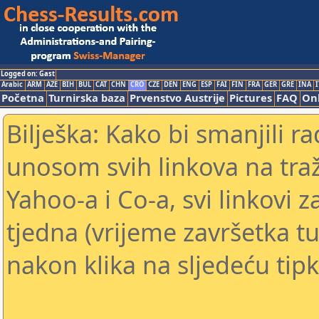
Logged on: Gast
Arabic
ARM
AZE
BIH
BUL
CAT
CHN
CRO
CZE
DEN
ENG
ESP
FAI
FIN
FRA
GER
GRE
INA
I
Početna
Turnirska baza
Prvenstvo Austrije
Pictures
FAQ
Onl
Bilješka: Kako bi smanjili 
unosom svih linkova na traž
Yahoo-a i Co-a, svi linkovi z
tjedna (vrijeme završetka tu
nakon klika na sljedeću tipk