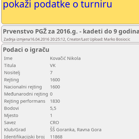
pokaži podatke o turniru
Prvenstvo PGŽ za 2016.g. - kadeti do 9 godin
Zadnja izmjena16.04.2016 20:25:12, Creator/Last Upload: Marko Bosiocic
Podaci o igraču
Ime
Kovačić Nikola
Titula
VK
Nositelj
7
Rejting
1600
Nacionalni rejting
1600
Međunarodni rejting
0
Rejting performans
1830
Bodovi
5,5
Mjesto
1
Savez
CRO
Klub/Grad
ŠŠ Goranka, Ravna Gora
Identifikacijski broj
11868