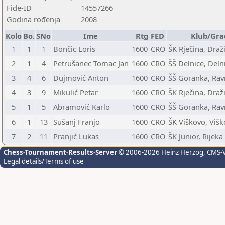
Fide-ID
14557266
Godina rođenja
2008
Kolo
Bo.
SNo
Ime
Rtg
FED
Klub/Gra
1
1
1
Bončic Loris
1600
CRO
ŠK Rječina, Draž
2
1
4
Petrušanec Tomac Jan
1600
CRO
ŠŠ Delnice, Deln
3
4
6
Dujmović Anton
1600
CRO
ŠŠ Goranka, Ra
4
3
9
Mikulić Petar
1600
CRO
ŠK Rječina, Draž
5
1
5
Abramović Karlo
1600
CRO
ŠŠ Goranka, Ra
6
1
13
Sušanj Franjo
1600
CRO
ŠK Viškovo, Viš
7
2
11
Pranjić Lukas
1600
CRO
ŠK Junior, Rijeka
Chess-Tournament-Results-Server
© 2006-2026 Heinz Herzog
, CMS-
Legal details/Terms of use