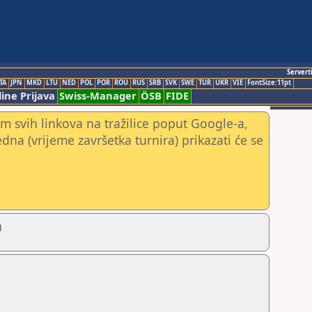
Servert
TA
JPN
MKD
LTU
NED
POL
POR
ROU
RUS
SRB
SVK
SWE
TUR
UKR
VIE
FontSize:11pt
ine Prijava
Swiss-Manager
ÖSB
FIDE
m svih linkova na tražilice poput Google-a,
jedna (vrijeme završetka turnira) prikazati će se
a