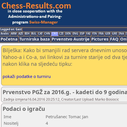
Logged on: Gast
Arabic
ARM
AZE
BIH
BUL
CAT
CHN
CRO
CZE
DEN
ENG
ESP
FAI
FIN
FRA
GER
GRE
INA
I
Početna
Turnirska baza
Prvenstvo Austrije
Pictures
FAQ
Onl
Bilješka: Kako bi smanjili rad servera dnevnim unoso
Yahoo-a i Co-a, svi linkovi za turnire starije od dva t
nakon klika na sljedeću tipku:
pokaži podatke o turniru
Prvenstvo PGŽ za 2016.g. - kadeti do 9 godin
Zadnja izmjena16.04.2016 20:25:12, Creator/Last Upload: Marko Bosiocic
Podaci o igraču
Ime
Petrušanec Tomac Jan
Nositelj
4