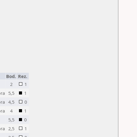
Bod.
Rez.
2
1
ora
5,5
1
ora
4,5
0
ora
4
1
5,5
0
ora
2,5
1