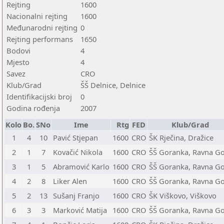
Rejting
1600
Nacionalni rejting
1600
Međunarodni rejting
0
Rejting performans
1650
Bodovi
4
Mjesto
4
Savez
CRO
Klub/Grad
ŠŠ Delnice, Delnice
Identifikacijski broj
0
Godina rođenja
2007
Kolo
Bo.
SNo
Ime
Rtg
FED
Klub/Grad
1
4
10
Pavić Stjepan
1600
CRO
ŠK Rječina, Dražice
2
1
7
Kovačić Nikola
1600
CRO
ŠŠ Goranka, Ravna G
3
1
5
Abramović Karlo
1600
CRO
ŠŠ Goranka, Ravna G
4
2
8
Liker Alen
1600
CRO
ŠŠ Goranka, Ravna G
5
2
13
Sušanj Franjo
1600
CRO
ŠK Viškovo, Viškovo
6
3
3
Marković Matija
1600
CRO
ŠŠ Goranka, Ravna G