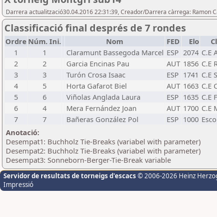
Darrera actualització30.04.2016 22:31:39, Creador/Darrera càrrega: Ramon 
Classificació final després de 7 rondes
Ordre
Núm. Ini.
Nom
FED
Elo
C
1
1
Claramunt Bassegoda Marcel
ESP
2074
C.E 
2
2
Garcia Encinas Pau
AUT
1856
C.E 
3
3
Turón Crosa Isaac
ESP
1741
C.E 
4
5
Horta Gafarot Biel
AUT
1663
C.E 
5
6
Viñolas Anglada Laura
ESP
1635
C.E 
6
4
Mera Fernández Joan
AUT
1700
C.E 
7
7
Bañeras González Pol
ESP
1000
Esco
Anotació:
Desempat1: Buchholz Tie-Breaks (variabel with parameter)
Desempat2: Buchholz Tie-Breaks (variabel with parameter)
Desempat3: Sonneborn-Berger-Tie-Break variable
Servidor de resultats de torneigs d'escacs
© 2006-2026 Heinz Herzo
Impressió