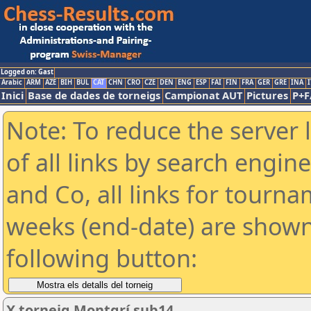
Logged on: Gast
Arabic
ARM
AZE
BIH
BUL
CAT
CHN
CRO
CZE
DEN
ENG
ESP
FAI
FIN
FRA
GER
GRE
INA
I
Inici
Base de dades de torneigs
Campionat AUT
Pictures
P+F
Note: To reduce the server 
of all links by search engin
and Co, all links for tourn
weeks (end-date) are shown 
following button:
X torneig Montgrí sub14