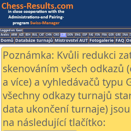
Logged on: Gast
Arabic
ARM
AZE
BIH
BUL
CAT
CHN
CRO
CZE
DEN
ENG
ESP
FAI
FIN
FRA
GER
GRE
INA
I
Domů
Databáze turnajů
Mistrovství AUT
Fotogalerie
FAQ
On
Poznámka: Kvůli redukci za
skenováním všech odkazů (
a více) a vyhledávačů typu 
všechny odkazy turnajů star
data ukončení turnaje) jsou
na následující tlačítko: