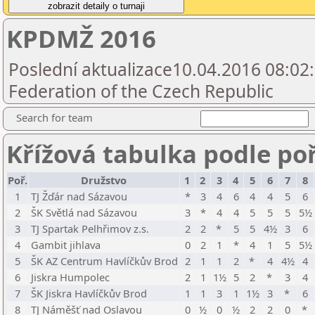
KPDMŽ 2016
Poslední aktualizace10.04.2016 08:02
Federation of the Czech Republic
Search for team
Křížová tabulka podle po
Poř.
Družstvo
1
2
3
4
5
6
7
8
1
TJ Žďár nad Sázavou
*
3
4
6
4
4
5
6
2
ŠK Světlá nad Sázavou
3
*
4
4
5
5
5
5½
3
TJ Spartak Pelhřimov z.s.
2
2
*
5
5
4½
3
6
4
Gambit jihlava
0
2
1
*
4
1
5
5½
5
ŠK AZ Centrum Havlíčkův Brod
2
1
1
2
*
4
4½
4
6
Jiskra Humpolec
2
1
1½
5
2
*
3
4
7
ŠK Jiskra Havlíčkův Brod
1
1
3
1
1½
3
*
6
8
TJ Náměšť nad Oslavou
0
½
0
½
2
2
0
*