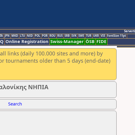
Servert
TA
JPN
MKD
LTU
NED
POL
POR
ROU
RUS
SRB
SVK
SWE
TUR
UKR
VIE
FontSize:11pt
AQ
Online Registration
Swiss-Manager
ÖSB
FIDE
ll links (daily 100.000 sites and more) by
for tournaments older than 5 days (end-date)
αλονίκης ΝΗΠΙΑ
Search