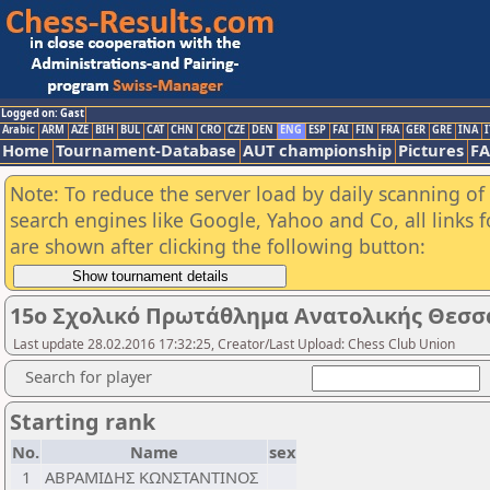
Logged on: Gast
Arabic
ARM
AZE
BIH
BUL
CAT
CHN
CRO
CZE
DEN
ENG
ESP
FAI
FIN
FRA
GER
GRE
INA
I
Home
Tournament-Database
AUT championship
Pictures
F
Note: To reduce the server load by daily scanning of a
search engines like Google, Yahoo and Co, all links 
are shown after clicking the following button:
15ο Σχολικό Πρωτάθλημα Ανατολικής Θεσσ
Last update 28.02.2016 17:32:25, Creator/Last Upload: Chess Club Union
Search for player
Starting rank
No.
Name
sex
1
ΑΒΡΑΜΙΔΗΣ ΚΩΝΣΤΑΝΤΙΝΟΣ