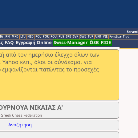
Servert
TA
JPN
MKD
LTU
NED
POL
POR
ROU
RUS
SRB
SVK
SWE
TUR
UKR
VIE
FontSize:11pt
ς
FAQ
Εγγραφή Online
Swiss-Manager
ÖSB
FIDE
στή από τον ημερήσιο έλεγχο όλων των
ahoo κλπ., όλοι οι σύνδεσμοι για
) εμφανίζονται πατώντας το προσεχές
ΤΟΥΡΝΟΥΑ ΝΙΚΑΙΑΣ A'
 Greek Chess Federation
Αναζήτηση