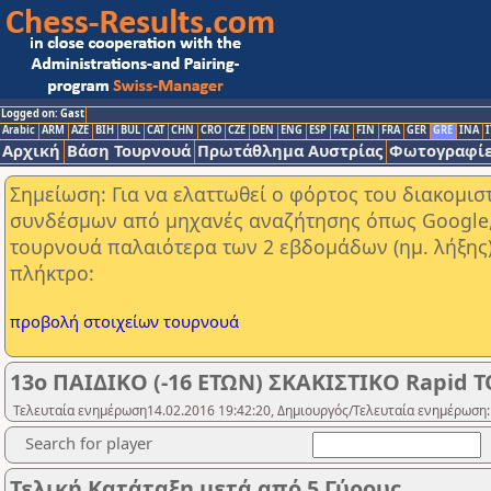
Logged on: Gast
Arabic
ARM
AZE
BIH
BUL
CAT
CHN
CRO
CZE
DEN
ENG
ESP
FAI
FIN
FRA
GER
GRE
INA
I
Αρχική
Βάση Τουρνουά
Πρωτάθλημα Αυστρίας
Φωτογραφίε
Σημείωση: Για να ελαττωθεί ο φόρτος του διακομι
συνδέσμων από μηχανές αναζήτησης όπως Google, Y
τουρνουά παλαιότερα των 2 εβδομάδων (ημ. λήξης
πλήκτρο:
προβολή στοιχείων τουρνουά
13ο ΠΑΙΔΙΚΟ (-16 ΕΤΩΝ) ΣΚΑΚΙΣΤΙΚΟ Rapid 
Τελευταία ενημέρωση14.02.2016 19:42:20, Δημιουργός/Τελευταία ενημέρωση:
Search for player
Τελική Κατάταξη μετά από 5 Γύρους