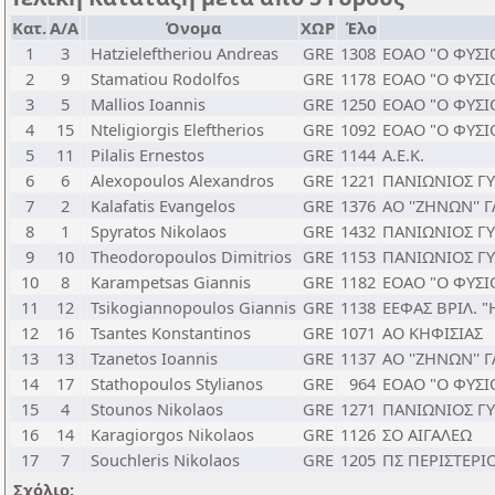
Κατ.
Α/Α
Όνομα
ΧΩΡ
Έλο
1
3
Hatzieleftheriou Andreas
GRE
1308
ΕΟΑΟ "Ο ΦΥΣΙ
2
9
Stamatiou Rodolfos
GRE
1178
ΕΟΑΟ "Ο ΦΥΣΙ
3
5
Mallios Ioannis
GRE
1250
ΕΟΑΟ "Ο ΦΥΣΙ
4
15
Nteligiorgis Eleftherios
GRE
1092
ΕΟΑΟ "Ο ΦΥΣΙ
5
11
Pilalis Ernestos
GRE
1144
Α.Ε.Κ.
6
6
Alexopoulos Alexandros
GRE
1221
ΠΑΝΙΩΝΙΟΣ Γ
7
2
Kalafatis Evangelos
GRE
1376
ΑΟ ''ΖΗΝΩΝ'' 
8
1
Spyratos Nikolaos
GRE
1432
ΠΑΝΙΩΝΙΟΣ Γ
9
10
Theodoropoulos Dimitrios
GRE
1153
ΠΑΝΙΩΝΙΟΣ Γ
10
8
Karampetsas Giannis
GRE
1182
ΕΟΑΟ "Ο ΦΥΣΙ
11
12
Tsikogiannopoulos Giannis
GRE
1138
ΕΕΦΑΣ ΒΡΙΛ. 
12
16
Tsantes Konstantinos
GRE
1071
ΑΟ ΚΗΦΙΣΙΑΣ
13
13
Tzanetos Ioannis
GRE
1137
ΑΟ ''ΖΗΝΩΝ'' 
14
17
Stathopoulos Stylianos
GRE
964
ΕΟΑΟ "Ο ΦΥΣΙ
15
4
Stounos Nikolaos
GRE
1271
ΠΑΝΙΩΝΙΟΣ Γ
16
14
Karagiorgos Nikolaos
GRE
1126
ΣΟ ΑΙΓΑΛΕΩ
17
7
Souchleris Nikolaos
GRE
1205
ΠΣ ΠΕΡΙΣΤΕΡΙ
Σχόλιο: