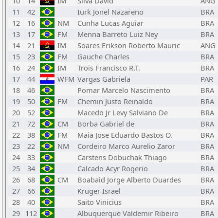
10
14
IM
Silva David
ANG
11
42
Iurk Jonel Nazareno
BRA
12
16
NM
Cunha Lucas Aguiar
BRA
13
17
FM
Menna Barreto Luiz Ney
BRA
14
21
IM
Soares Erikson Roberto Mauric
ANG
15
23
FM
Gauche Charles
BRA
16
24
IM
Trois Francisco R.T.
BRA
17
44
WFM
Vargas Gabriela
PAR
18
46
Pomar Marcelo Nascimento
BRA
19
50
FM
Chemin Justo Reinaldo
BRA
20
52
Macedo Jr Levy Salviano De
BRA
21
72
CM
Borba Gabriel de
BRA
22
38
FM
Maia Jose Eduardo Bastos O.
BRA
23
22
NM
Cordeiro Marco Aurelio Zaror
BRA
24
33
Carstens Dobuchak Thiago
BRA
25
34
Calcado Acyr Rogerio
BRA
26
68
CM
Boabaid Jorge Alberto Duardes
BRA
27
66
Kruger Israel
BRA
28
40
Saito Vinicius
BRA
29
112
Albuquerque Valdemir Ribeiro
BRA