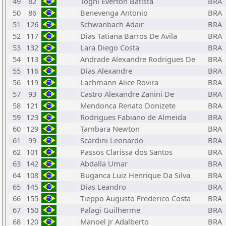
49
82
Togni Everton Batista
BRA
50
86
Benevenga Antonio
BRA
51
126
Schwanbach Adair
BRA
52
117
Dias Tatiana Barros De Avila
BRA
53
132
Lara Diego Costa
BRA
54
113
Andrade Alexandre Rodrigues De
BRA
55
116
Dias Alexandre
BRA
56
119
Lachmann Alice Rovira
BRA
57
93
Castro Alexandre Zanini De
BRA
58
121
Mendonca Renato Donizete
BRA
59
123
Rodrigues Fabiano de Almeida
BRA
60
129
Tambara Newton
BRA
61
99
Scardini Leonardo
BRA
62
101
Passos Clarissa dos Santos
BRA
63
142
Abdalla Umar
BRA
64
108
Buganca Luiz Henrique Da Silva
BRA
65
145
Dias Leandro
BRA
66
155
Tieppo Augusto Frederico Costa
BRA
67
150
Palagi Guilherme
BRA
68
120
Manoel Jr Adalberto
BRA