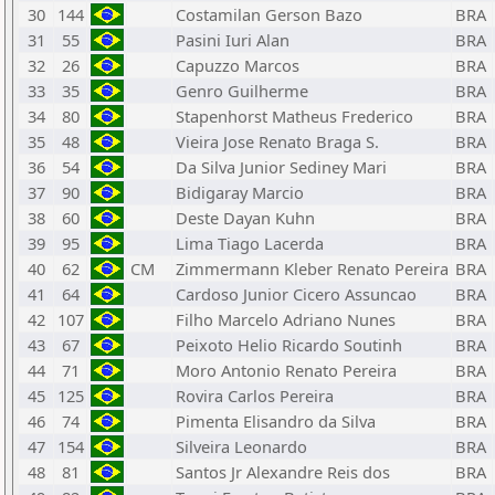
30
144
Costamilan Gerson Bazo
BRA
31
55
Pasini Iuri Alan
BRA
32
26
Capuzzo Marcos
BRA
33
35
Genro Guilherme
BRA
34
80
Stapenhorst Matheus Frederico
BRA
35
48
Vieira Jose Renato Braga S.
BRA
36
54
Da Silva Junior Sediney Mari
BRA
37
90
Bidigaray Marcio
BRA
38
60
Deste Dayan Kuhn
BRA
39
95
Lima Tiago Lacerda
BRA
40
62
CM
Zimmermann Kleber Renato Pereira
BRA
41
64
Cardoso Junior Cicero Assuncao
BRA
42
107
Filho Marcelo Adriano Nunes
BRA
43
67
Peixoto Helio Ricardo Soutinh
BRA
44
71
Moro Antonio Renato Pereira
BRA
45
125
Rovira Carlos Pereira
BRA
46
74
Pimenta Elisandro da Silva
BRA
47
154
Silveira Leonardo
BRA
48
81
Santos Jr Alexandre Reis dos
BRA