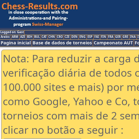
Logged on: Gast
Arabic
ARM
AZE
BIH
BUL
CAT
CHN
CRO
CZE
DEN
ENG
ESP
FAI
FIN
FRA
GER
GRE
INA
I
Pagina inicial
Base de dados de torneios
Campeonato AUT
F
Nota: Para reduzir a carga 
verificação diária de todos 
100.000 sites e mais) por 
como Google, Yahoo e Co, t
torneios com mais de 2 sem
clicar no botão a seguir :