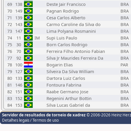
69
138
Deste Jair Francisco
BRA
70
149
Pagnan Rodrigo
BRA
71
139
Cesa Carlos Alberto
BRA
72
143
Carmo Caroline da Silva do
BRA
73
147
Lima Polyana Rosmanini
BRA
74
11
IM
Supi Luis Paulo
BRA
75
30
Born Carlos Rodrigo
BRA
76
70
Ferreira Filho Antonio Fabian
BRA
77
92
Silva Jr Maurides Ferreira Da
BRA
78
100
Bogarin Elias
PAR
79
127
Silveira Da Silva William
BRA
80
133
Dartora Luiz Carlos
BRA
81
146
Fontoura Fabrina
BRA
82
151
Raabe Germano Jose
BRA
83
152
Regenini Arthur Bottin
BRA
84
153
Silva Lucas Gabriel da
BRA
Servidor de resultados de torneio de xadrez
© 2006-2026 Heinz Her
Detalhes legais / Termos de uso