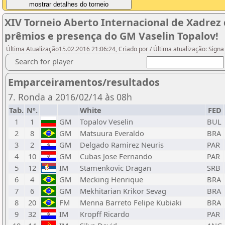
XIV Torneio Aberto Internacional de Xadrez 
prêmios e presença do GM Vaselin Topalov!
Última Atualização15.02.2016 21:06:24, Criado por / Última atualização: Sign
Search for player
Emparceiramentos/resultados
7. Ronda a 2016/02/14 às 08h
Tab.
Nº.
White
FED
1
1
GM
Topalov Veselin
BUL
2
8
GM
Matsuura Everaldo
BRA
3
2
GM
Delgado Ramirez Neuris
PAR
4
10
GM
Cubas Jose Fernando
PAR
5
12
IM
Stamenkovic Dragan
SRB
6
4
GM
Mecking Henrique
BRA
7
6
GM
Mekhitarian Krikor Sevag
BRA
8
20
FM
Menna Barreto Felipe Kubiaki
BRA
9
32
IM
Kropff Ricardo
PAR