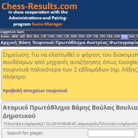
Logged on: Gast
Arabic
ARM
AZE
BIH
BUL
CAT
CHN
CRO
CZE
DEN
ENG
ESP
FAI
FIN
FRA
GER
GRE
INA
I
Αρχική
Βάση Τουρνουά
Πρωτάθλημα Αυστρίας
Φωτογραφίε
Σημείωση: Για να ελαττωθεί ο φόρτος του διακομι
συνδέσμων από μηχανές αναζήτησης όπως Google, Y
τουρνουά παλαιότερα των 2 εβδομάδων (ημ. λήξης
πλήκτρο:
προβολή στοιχείων τουρνουά
Ατομικό Πρωτάθλημα Βάρης Βούλας Βουλιαγ
Δημοτικού
Τελευταία ενημέρωση21.02.2016 08:46:49, Δημιουργός/Τελευταία ενημέρωση:
Search for player