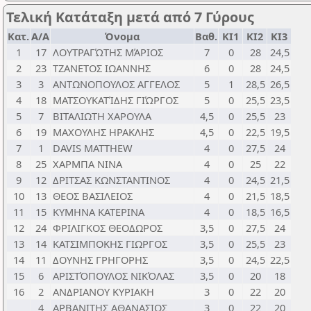
Τελική Κατάταξη μετά από 7 Γύρους
Κατ.
Α/Α
Όνομα
Βαθ.
ΚΙ1
ΚΙ2
ΚΙ3
1
17
ΛΟΥΤΡΑΓΏΤΗΣ ΜΆΡΙΟΣ
7
0
28
24,5
2
23
ΤΖΑΝΕΤΟΣ ΙΩΑΝΝΗΣ
6
0
28
24,5
3
3
ΑΝΤΩΝΟΠΟΥΛΟΣ ΑΓΓΕΛΟΣ
5
1
28,5
26,5
4
18
ΜΑΤΣΟΥΚΑΤΊΔΗΣ ΓΙΏΡΓΟΣ
5
0
25,5
23,5
5
7
ΒΙΤΑΛΙΩΤΗ ΧΑΡΟΥΛΑ
4,5
0
25,5
23
6
19
ΜΑΧΟΥΛΗΣ ΗΡΑΚΛΗΣ
4,5
0
22,5
19,5
7
1
DAVIS MATTHEW
4
0
27,5
24
8
25
ΧΑΡΜΠΑ ΝΙΝΑ
4
0
25
22
9
12
ΔΡΙΤΣΑΣ ΚΩΝΣΤΑΝΤΙΝΟΣ
4
0
24,5
21,5
10
13
ΘΕΟΣ ΒΑΣΙΛΕΙΟΣ
4
0
21,5
18,5
11
15
ΚΥΜΗΝΑ ΚΑΤΕΡΙΝΑ
4
0
18,5
16,5
12
24
ΦΡΙΛΙΓΚΟΣ ΘΕΟΔΩΡΟΣ
3,5
0
27,5
24
13
14
ΚΑΤΣΙΜΠΟΚΗΣ ΓΙΩΡΓΟΣ
3,5
0
25,5
23
14
11
ΔΟΥΝΗΣ ΓΡΗΓΟΡΗΣ
3,5
0
24,5
22,5
15
6
ΑΡΙΣΤΌΠΟΥΛΟΣ ΝΙΚΌΛΑΣ
3,5
0
20
18
16
2
ΑΝΔΡΙΑΝΟΥ ΚΥΡΙΑΚΗ
3
0
22
20
4
ΑΡΒΑΝΙΤΗΣ ΑΘΑΝΑΣΙΟΣ
3
0
22
20