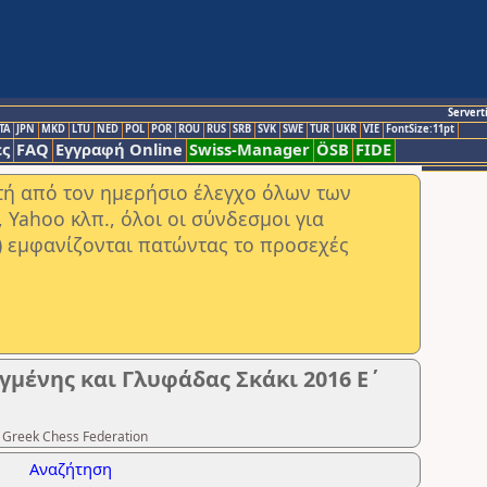
Servert
TA
JPN
MKD
LTU
NED
POL
POR
ROU
RUS
SRB
SVK
SWE
TUR
UKR
VIE
FontSize:11pt
ς
FAQ
Εγγραφή Online
Swiss-Manager
ÖSB
FIDE
στή από τον ημερήσιο έλεγχο όλων των
ahoo κλπ., όλοι οι σύνδεσμοι για
) εμφανίζονται πατώντας το προσεχές
μένης και Γλυφάδας Σκάκι 2016 Ε΄
 Greek Chess Federation
Αναζήτηση