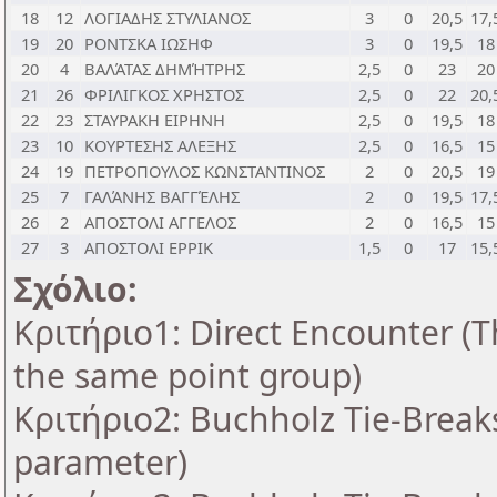
18
12
ΛΟΓΙΑΔΗΣ ΣΤΥΛΙΑΝΟΣ
3
0
20,5
17,
19
20
ΡΟΝΤΣΚΑ ΙΩΣΗΦ
3
0
19,5
18
20
4
ΒΑΛΆΤΑΣ ΔΗΜΉΤΡΗΣ
2,5
0
23
20
21
26
ΦΡΙΛΙΓΚΟΣ ΧΡΗΣΤΟΣ
2,5
0
22
20,
22
23
ΣΤΑΥΡΑΚΗ ΕΙΡΗΝΗ
2,5
0
19,5
18
23
10
ΚΟΥΡΤΕΣΗΣ ΑΛΕΞΗΣ
2,5
0
16,5
15
24
19
ΠΕΤΡΟΠΟΥΛΟΣ ΚΩΝΣΤΑΝΤΙΝΟΣ
2
0
20,5
19
25
7
ΓΑΛΆΝΗΣ ΒΑΓΓΈΛΗΣ
2
0
19,5
17,
26
2
ΑΠΟΣΤΟΛΙ ΑΓΓΕΛΟΣ
2
0
16,5
15
27
3
ΑΠΟΣΤΟΛΙ ΕΡΡΙΚ
1,5
0
17
15,
Σχόλιο:
Κριτήριο1: Direct Encounter (Th
the same point group)
Κριτήριο2: Buchholz Tie-Breaks
parameter)