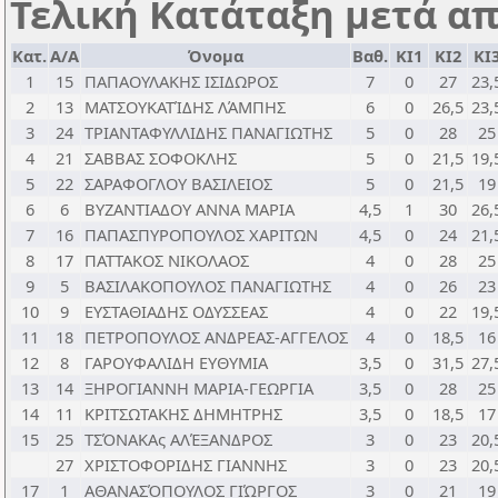
Τελική Κατάταξη μετά απ
Κατ.
Α/Α
Όνομα
Βαθ.
ΚΙ1
ΚΙ2
ΚΙ
1
15
ΠΑΠΑΟΥΛΑΚΗΣ ΙΣΙΔΩΡΟΣ
7
0
27
23,
2
13
ΜΑΤΣΟΥΚΑΤΊΔΗΣ ΛΆΜΠΗΣ
6
0
26,5
23,
3
24
ΤΡΙΑΝΤΑΦΥΛΛΙΔΗΣ ΠΑΝΑΓΙΩΤΗΣ
5
0
28
25
4
21
ΣΑΒΒΑΣ ΣΟΦΟΚΛΗΣ
5
0
21,5
19,
5
22
ΣΑΡΑΦΟΓΛΟΥ ΒΑΣΙΛΕΙΟΣ
5
0
21,5
19
6
6
ΒΥΖΑΝΤΙΑΔΟΥ ΑΝΝΑ ΜΑΡΙΑ
4,5
1
30
26,
7
16
ΠΑΠΑΣΠΥΡΟΠΟΥΛΟΣ ΧΑΡΙΤΩΝ
4,5
0
24
21,
8
17
ΠΑΤΤΑΚΟΣ ΝΙΚΟΛΑΟΣ
4
0
28
25
9
5
ΒΑΣΙΛΑΚΟΠΟΥΛΟΣ ΠΑΝΑΓΙΩΤΗΣ
4
0
26
23
10
9
ΕΥΣΤΑΘΙΑΔΗΣ ΟΔΥΣΣΕΑΣ
4
0
22
19,
11
18
ΠΕΤΡΟΠΟΥΛΟΣ ΑΝΔΡΕΑΣ-ΑΓΓΕΛΟΣ
4
0
18,5
16
12
8
ΓΑΡΟΥΦΑΛΙΔΗ ΕΥΘΥΜΙΑ
3,5
0
31,5
27,
13
14
ΞΗΡΟΓΙΑΝΝΗ ΜΑΡΙΑ-ΓΕΩΡΓΙΑ
3,5
0
28
25
14
11
ΚΡΙΤΣΩΤΑΚΗΣ ΔΗΜΗΤΡΗΣ
3,5
0
18,5
17
15
25
ΤΣΌΝΑΚΑς ΑΛΈΞΑΝΔΡΟΣ
3
0
23
20,
27
ΧΡΙΣΤΟΦΟΡΙΔΗΣ ΓΙΑΝΝΗΣ
3
0
23
20,
17
1
ΑΘΑΝΑΣΌΠΟΥΛΟΣ ΓΙΏΡΓΟΣ
3
0
21
19