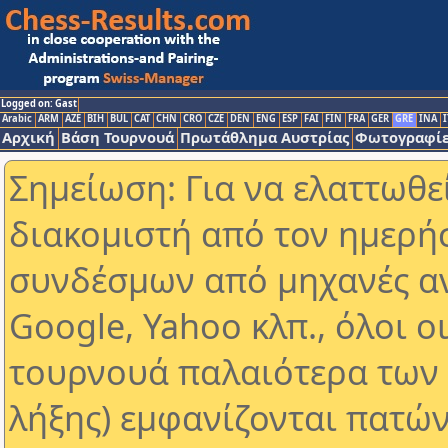
Logged on: Gast
Arabic
ARM
AZE
BIH
BUL
CAT
CHN
CRO
CZE
DEN
ENG
ESP
FAI
FIN
FRA
GER
GRE
INA
I
Αρχική
Βάση Τουρνουά
Πρωτάθλημα Αυστρίας
Φωτογραφίε
Σημείωση: Για να ελαττωθε
διακομιστή από τον ημερή
συνδέσμων από μηχανές α
Google, Yahoo κλπ., όλοι ο
τουρνουά παλαιότερα των 
λήξης) εμφανίζονται πατών