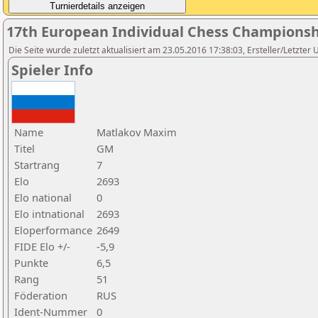
17th European Individual Chess Champions
Die Seite wurde zuletzt aktualisiert am 23.05.2016 17:38:03, Ersteller/Letzter
Spieler Info
Name
Matlakov Maxim
Titel
GM
Startrang
7
Elo
2693
Elo national
0
Elo intnational
2693
Eloperformance
2649
FIDE Elo +/-
-5,9
Punkte
6,5
Rang
51
Föderation
RUS
Ident-Nummer
0