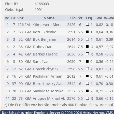
Fide-ID
4168003
Geburtsjahr
1991
Rd.
Br.
Snr
Name
Elo
Pkt.
Erg.
we
w-w
1
7
126
IM
Yilmazyerli Mert
2426
6
1
0,82
0,18
2
7
68
GM
Kozul Zdenko
2591
6,5
1
0,64
0,36
3
3
52
GM
Bok Benjamin
2614
6,5
1
0,61
0,39
4
2
36
GM
Dubov Daniil
2644
7,5
½
0,57
-0,07
5
4
42
GM
Berkes Ferenc
2636
6,5
½
0,58
-0,08
6
3
30
GM
Saric Ivan
2650
7
0
0,56
-0,56
7
12
62
GM
Hracek Zbynek
2598
6,5
½
0,63
-0,13
8
16
54
GM
Pashikian Arman
2612
7
0
0,61
-0,61
9
37
90
GM
Boruchovsky Avital
2542
6
1
0,70
0,30
10
20
93
GM
Sanikidze Tornike
2537
6,5
½
0,71
-0,21
11
22
73
GM
Antipov Mikhail Al.
2576
6,5
½
0,66
-0,16
*) Die ELodifferenz beträgt mehr als 400 Punkte. Sie wurde auf
Der Schachturnier-Ergebnis-Server
© 2006-2026 Heinz Herzog
, CMS