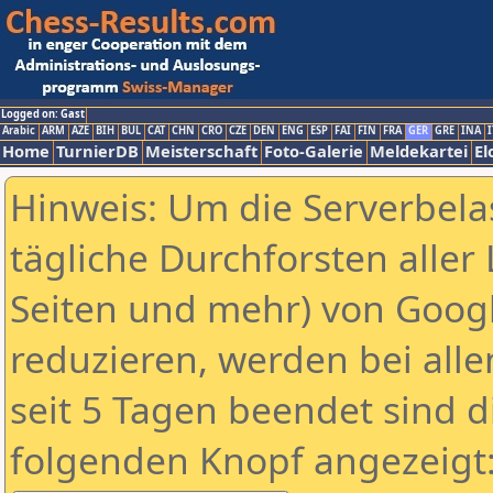
Logged on: Gast
Arabic
ARM
AZE
BIH
BUL
CAT
CHN
CRO
CZE
DEN
ENG
ESP
FAI
FIN
FRA
GER
GRE
INA
I
Home
TurnierDB
Meisterschaft
Foto-Galerie
Meldekartei
El
Hinweis: Um die Serverbela
tägliche Durchforsten aller 
Seiten und mehr) von Goog
reduzieren, werden bei alle
seit 5 Tagen beendet sind d
folgenden Knopf angezeigt