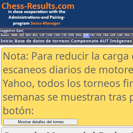
Logged on: Gast
Arabic
ARM
AZE
BIH
BUL
CAT
CHN
CRO
CZE
DEN
ENG
ESP
FAI
FIN
FRA
GER
GRE
INA
I
Inicio
Base de datos de torneos
Campeonato AUT
Imágenes
Nota: Para reducir la carga 
escaneos diarios de motor
Yahoo, todos los torneos f
semanas se muestran tras p
botón: