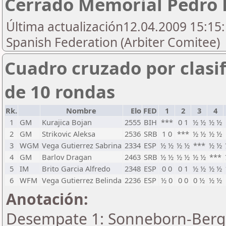
Cerrado Memorial Pedro 
Última actualización12.04.2009 15:15:
Spanish Federation (Arbiter Comitee)
Cuadro cruzado por clasif
de 10 rondas
Rk.
Nombre
Elo
FED
1
2
3
4
1
GM
Kurajica Bojan
2555
BIH
***
0 1
½ ½
½ ½
2
GM
Strikovic Aleksa
2536
SRB
1 0
***
½ ½
½ ½
3
WGM
Vega Gutierrez Sabrina
2334
ESP
½ ½
½ ½
***
½ ½
4
GM
Barlov Dragan
2463
SRB
½ ½
½ ½
½ ½
***
5
IM
Brito Garcia Alfredo
2348
ESP
0 0
0 1
½ ½
½ ½
6
WFM
Vega Gutierrez Belinda
2236
ESP
½ 0
0 0
0 ½
½ ½
Anotación:
Desempate 1: Sonneborn-Berger