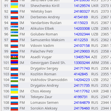
91
FM
Shevchenko Kirill
14129574
UKR
2373
92
FM
Yeletsky Ivan
24180327
RUS
2373
93
IM
Derbenev Andrey
4154169
RUS
2367
94
IM
Yandarbiev Ruslan
4115023
RUS
2367
95
IM
Alikulov Elbek
14203308
UZB
2365
96
FM
Golubev Roman
14202344
UZB
2365
97
FM
Samusenko Maksim
4112253
RUS
2362
98
FM
Vdovin Vadim
24107158
RUS
2361
99
FM
Palachev Petr
24129003
RUS
2358
100
FM
Asadli Vugar
13405764
AZE
2357
101
IM
Gevorgyan David Sh.
13303244
ARM
2356
102
Drygalov Sergey
24171743
RUS
2356
103
FM
Kozlitin Roman
4142845
RUS
2355
104
FM
Vokhidov Shamsiddin
14204223
UZB
2352
105
Drygalov Andrey
24171735
RUS
2352
106
IM
Chos Alexey
14117762
UKR
2348
107
FM
Tekeyev Zaur
4199731
RUS
2347
108
FM
Lomasov Semen
24164879
RUS
2344
109
FM
Sorokin Aleksey
24176460
RUS
2344