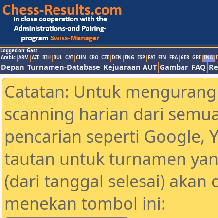
Logged on: Gast
Arabic
ARM
AZE
BIH
BUL
CAT
CHN
CRO
CZE
DEN
ENG
ESP
FAI
FIN
FRA
GER
GRE
INA
I
Depan
Turnamen-Database
Kejuaraan AUT
Gambar
FAQ
Re
Catatan: Untuk mengurangi
scanning harian dari semua
pencarian seperti Google, 
tautan untuk turnamen yan
(dari tanggal selesai) akan
menekan tombol ini: