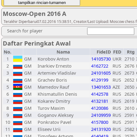
Moscow-Open 2016 A
Terakhir Diperbarui07.02.2016 15:38:51, Creator/Last Upload: Moscow chess 
Search for player
Daftar Peringkat Awal
No.
Nama
FideID
FED
Rtg
1
GM
Korobov Anton
14105730
UKR
2710
2
GM
Inarkiev Ernesto
4162722
RUS
2676
3
GM
Artemiev Vladislav
24101605
RUS
2673
4
GM
Grachev Boris
4129199
RUS
2652
5
GM
Mamedov Rauf
13401653
AZE
2650
6
GM
Khismatullin Denis
4142578
RUS
2626
7
GM
Kokarev Dmitry
4132181
RUS
2619
8
GM
Turov Maxim
4120086
RUS
2610
9
GM
Goganov Aleksey
24109959
RUS
2591
10
GM
Ponkratov Pavel
4157800
RUS
2591
11
GM
Eliseev Urii
24131920
RUS
2582
12
GM
Timofeev Artyom
4140419
RUS
2570