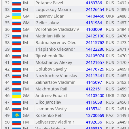
32
IM
Potapov Pavel
4169786
RUS
2492
33
IM
Lugovskoy Maxim
24126454
RUS
2489
34
GM
Gasanov Eldar
14104466
UKR
2488
35
GM
Geller Jakov
4151984
RUS
2487
36
GM
Vorotnikov Vladislav V
4103009
RUS
2484
37
IM
Matinian Nikita
24129100
RUS
2476
38
IM
Badmatsyrenov Oleg
24115762
RUS
2473
39
Triapishko Olexandr
14122286
RUS
2471
40
IM
Iljiushenok Ilia
24105074
RUS
2470
41
IM
Mokshanov Alexey
24121657
RUS
2470
42
IM
Golubov Saveliy
24176729
RUS
2469
43
IM
Nozdrachev Vladislav
24113441
RUS
2465
44
IM
Zakhartsov Vladimir
4145097
RUS
2462
45
FM
Makhmutov Rail
4122151
RUS
2459
46
GM
Andreev Eduard
14103400
UKR
2458
47
IM
Ulko Jaroslav
4116658
RUS
2456
48
IM
Usmanov Vasily
4135741
RUS
2451
49
GM
Kostenko Petr
13700669
KAZ
2449
50
FM
Seliverstov Vladimir
4192036
RUS
2449
51
IM
Vavulin Maksim
4169530
RUS
2448