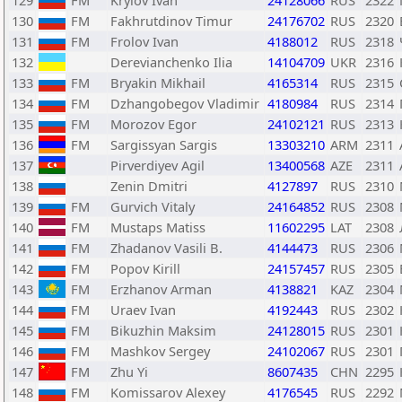
129
FM
Krylov Ivan
24128066
RUS
2322
130
FM
Fakhrutdinov Timur
24176702
RUS
2320
131
FM
Frolov Ivan
4188012
RUS
2318
132
Derevianchenko Ilia
14104709
UKR
2316
133
FM
Bryakin Mikhail
4165314
RUS
2315
134
FM
Dzhangobegov Vladimir
4180984
RUS
2314
135
FM
Morozov Egor
24102121
RUS
2313
136
FM
Sargissyan Sargis
13303210
ARM
2311
137
Pirverdiyev Agil
13400568
AZE
2311
138
Zenin Dmitri
4127897
RUS
2310
139
FM
Gurvich Vitaly
24164852
RUS
2308
140
FM
Mustaps Matiss
11602295
LAT
2308
141
FM
Zhadanov Vasili B.
4144473
RUS
2306
142
FM
Popov Kirill
24157457
RUS
2305
143
FM
Erzhanov Arman
4138821
KAZ
2304
144
FM
Uraev Ivan
4192443
RUS
2302
145
FM
Bikuzhin Maksim
24128015
RUS
2301
146
FM
Mashkov Sergey
24102067
RUS
2301
147
FM
Zhu Yi
8607435
CHN
2295
148
FM
Komissarov Alexey
4176545
RUS
2292