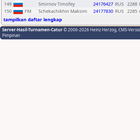
149
Smirnov Timofey
24176427
RUS
2288
150
FM
Schekachikhin Maksim
24177830
RUS
2285
tampilkan daftar lengkap
Server-Hasil-Turnamen-Catur
© 2006-2026 Heinz Herzog
, CMS-Versi
Pimpinan