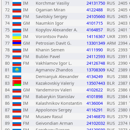
71
IM
Korchmar Vasiliy
24131750
RUS
2405
72
IM
Oganian Miran
4122488
RUS
2405
73
FM
Savitskiy Sergey
24105660
RUS
2405
74
GM
Naumkin Igor
4101715
RUS
2403
75
IM
Kopylov Alexander A.
4164857
RUS
2401
76
IM
Vorontsov Pavlo
14116367
UKR
2395
77
GM
Petrosian Davit G.
13301349
ARM
2394
78
IM
Khanin Semen
4111990
RUS
2393
79
FM
Bublei Pavel
24112593
RUS
2391
80
FM
Vakhlamov Igor L.
24126748
RUS
2390
81
Agmanov Zhandos
13708309
KAZ
2389
82
Demianjuk Alexander
4134249
RUS
2388
83
IM
Kazakovskiy Valeriy
13507443
BLR
2387
84
GM
Yandemirov Valeri
4102622
RUS
2386
85
FM
Babarykin Stanislav
4101898
RUS
2384
86
IM
Kalashnikov Konstantin
4136004
RUS
2381
87
IM
Appolonov Sergey
4116291
RUS
2380
88
FM
Musaev Rasul
24146870
RUS
2379
89
FM
Geivondian Arman
24102032
RUS
2374
90
FM
Sanzhaev Darsen
24120030
RUS
2373