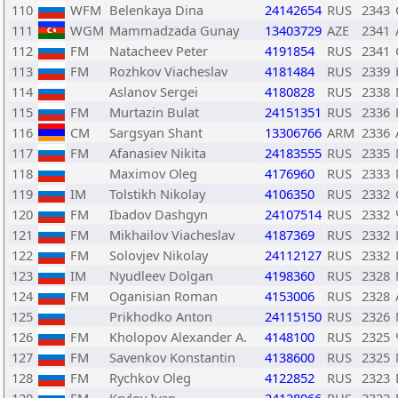
110
WFM
Belenkaya Dina
24142654
RUS
2343
111
WGM
Mammadzada Gunay
13403729
AZE
2341
112
FM
Natacheev Peter
4191854
RUS
2341
113
FM
Rozhkov Viacheslav
4181484
RUS
2339
114
Aslanov Sergei
4180828
RUS
2338
115
FM
Murtazin Bulat
24151351
RUS
2336
116
CM
Sargsyan Shant
13306766
ARM
2336
117
FM
Afanasiev Nikita
24183555
RUS
2335
118
Maximov Oleg
4176960
RUS
2333
119
IM
Tolstikh Nikolay
4106350
RUS
2332
120
FM
Ibadov Dashgyn
24107514
RUS
2332
121
FM
Mikhailov Viacheslav
4187369
RUS
2332
122
FM
Solovjev Nikolay
24112127
RUS
2332
123
IM
Nyudleev Dolgan
4198360
RUS
2328
124
FM
Oganisian Roman
4153006
RUS
2328
125
Prikhodko Anton
24115150
RUS
2326
126
FM
Kholopov Alexander A.
4148100
RUS
2325
127
FM
Savenkov Konstantin
4138600
RUS
2325
128
FM
Rychkov Oleg
4122852
RUS
2323