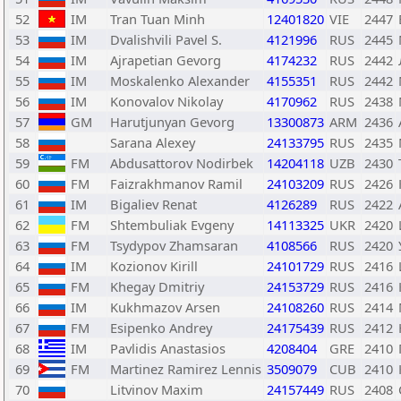
52
IM
Tran Tuan Minh
12401820
VIE
2447
53
IM
Dvalishvili Pavel S.
4121996
RUS
2445
54
IM
Ajrapetian Gevorg
4174232
RUS
2442
55
IM
Moskalenko Alexander
4155351
RUS
2442
56
IM
Konovalov Nikolay
4170962
RUS
2438
57
GM
Harutjunyan Gevorg
13300873
ARM
2436
58
Sarana Alexey
24133795
RUS
2435
59
FM
Abdusattorov Nodirbek
14204118
UZB
2430
60
FM
Faizrakhmanov Ramil
24103209
RUS
2426
61
IM
Bigaliev Renat
4126289
RUS
2422
62
FM
Shtembuliak Evgeny
14113325
UKR
2420
63
FM
Tsydypov Zhamsaran
4108566
RUS
2420
64
IM
Kozionov Kirill
24101729
RUS
2416
65
FM
Khegay Dmitriy
24153729
RUS
2416
66
IM
Kukhmazov Arsen
24108260
RUS
2414
67
FM
Esipenko Andrey
24175439
RUS
2412
68
IM
Pavlidis Anastasios
4208404
GRE
2410
69
FM
Martinez Ramirez Lennis
3509079
CUB
2410
70
Litvinov Maxim
24157449
RUS
2408