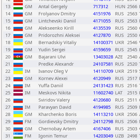
13
GM
Antal Gergely
717312
HUN
2566
14
GM
Frolyanov Dmitry
4151976
RUS
2563
15
GM
Lintchevski Daniil
4171055
RUS
2563
16
GM
Alekseenko Kirill
4135539
RUS
2560
17
GM
Pridorozhni Aleksei
4127870
RUS
2550
18
GM
Bernadskiy Vitaliy
14100371
UKR
2546
19
GM
Yudin Sergei
4159659
RUS
2545
20
GM
Bajarani Ulvi
13403028
AZE
2540
21
Predke Alexandr
24107581
RUS
2520
22
IM
Ivanov Oleg V
14110709
UKR
2519
23
GM
Kornev Alexei
4120949
RUS
2517
24
IM
Yuffa Daniil
24131423
RUS
2516
25
IM
Meskovs Nikita
11602740
LAT
2515
26
Sviridov Valery
4120680
RUS
2511
27
IM
Paravyan David
4194985
RUS
2509
28
GM
Kharchenko Boris
14113210
UKR
2506
29
FM
Gordievsky Dmitry
24112798
RUS
2506
30
GM
Chernobay Artem
4167406
RUS
2503
31
FM
Igonin Temur
14203049
UZB
2498