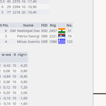
5,5
45
2376
10
-17,40
6
29
2394
10
-10,90
5
77
2218
20
-10,40
lt
Pts.
Name
FED
Rtg
No.
6
GM
Neelotpal Das
IND
2457
31
5
Petrov Georgi
SRB
2221
74
4
Minas Ioannis
GRE
1988
123
w-we
K
rtg+/-
2
-0,42
10
-4,20
2
0,08
10
0,80
4
-0,84
10
-8,40
2
0,08
10
0,80
8
0,12
10
1,20
0
0,20
10
2,00
6
-0,16
10
-1,60
6
-0,16
10
-1,60