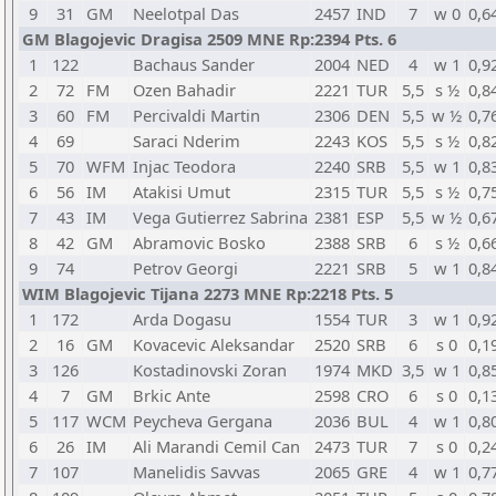
9
31
GM
Neelotpal Das
2457
IND
7
w 0
0,6
GM Blagojevic Dragisa 2509 MNE Rp:2394 Pts. 6
1
122
Bachaus Sander
2004
NED
4
w 1
0,9
2
72
FM
Ozen Bahadir
2221
TUR
5,5
s ½
0,8
3
60
FM
Percivaldi Martin
2306
DEN
5,5
w ½
0,7
4
69
Saraci Nderim
2243
KOS
5,5
s ½
0,8
5
70
WFM
Injac Teodora
2240
SRB
5,5
w 1
0,8
6
56
IM
Atakisi Umut
2315
TUR
5,5
s ½
0,7
7
43
IM
Vega Gutierrez Sabrina
2381
ESP
5,5
w ½
0,6
8
42
GM
Abramovic Bosko
2388
SRB
6
s ½
0,6
9
74
Petrov Georgi
2221
SRB
5
w 1
0,8
WIM Blagojevic Tijana 2273 MNE Rp:2218 Pts. 5
1
172
Arda Dogasu
1554
TUR
3
w 1
0,9
2
16
GM
Kovacevic Aleksandar
2520
SRB
6
s 0
0,1
3
126
Kostadinovski Zoran
1974
MKD
3,5
w 1
0,8
4
7
GM
Brkic Ante
2598
CRO
6
s 0
0,1
5
117
WCM
Peycheva Gergana
2036
BUL
4
w 1
0,8
6
26
IM
Ali Marandi Cemil Can
2473
TUR
7
s 0
0,2
7
107
Manelidis Savvas
2065
GRE
4
w 1
0,7