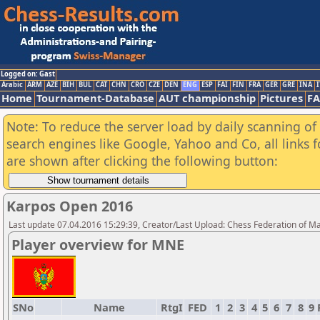
Logged on: Gast
Arabic
ARM
AZE
BIH
BUL
CAT
CHN
CRO
CZE
DEN
ENG
ESP
FAI
FIN
FRA
GER
GRE
INA
I
Home
Tournament-Database
AUT championship
Pictures
F
Note: To reduce the server load by daily scanning of a
search engines like Google, Yahoo and Co, all links 
are shown after clicking the following button:
Karpos Open 2016
Last update 07.04.2016 15:29:39, Creator/Last Upload: Chess Federation of M
Player overview for MNE
SNo
Name
RtgI
FED
1
2
3
4
5
6
7
8
9