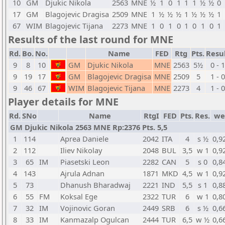
10
GM
Djukic Nikola
2563
MNE
½
1
0
1
1
1
½
½
0
17
GM
Blagojevic Dragisa
2509
MNE
1
½
½
½
1
½
½
½
1
67
WIM
Blagojevic Tijana
2273
MNE
1
0
1
0
1
0
1
0
1
Results of the last round for MNE
Rd.
Bo.
No.
Name
FED
Rtg
Pts.
Resu
9
8
10
GM
Djukic Nikola
MNE
2563
5½
0 - 1
9
19
17
GM
Blagojevic Dragisa
MNE
2509
5
1 - 0
9
46
67
WIM
Blagojevic Tijana
MNE
2273
4
1 - 0
Player details for MNE
Rd.
SNo
Name
RtgI
FED
Pts.
Res.
we
GM Djukic Nikola 2563 MNE Rp:2376 Pts. 5,5
1
114
Aprea Daniele
2042
ITA
4
s ½
0,9
2
112
Iliev Nikolay
2048
BUL
3,5
w 1
0,9
3
65
IM
Piasetski Leon
2282
CAN
5
s 0
0,8
4
143
Ajrula Adnan
1871
MKD
4,5
w 1
0,9
5
73
Dhanush Bharadwaj
2221
IND
5,5
s 1
0,8
6
55
FM
Koksal Ege
2322
TUR
6
w 1
0,8
7
32
IM
Vojinovic Goran
2449
SRB
6
s ½
0,6
8
33
IM
Kanmazalp Ogulcan
2444
TUR
6,5
w ½
0,6