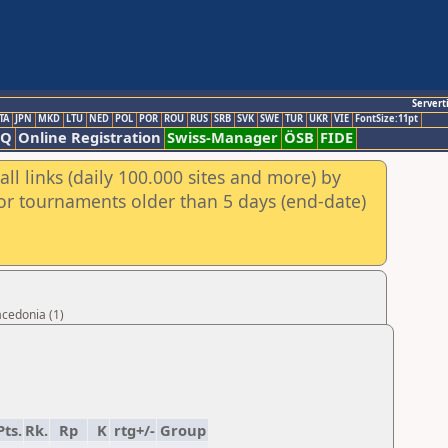
Servert
TA
JPN
MKD
LTU
NED
POL
POR
ROU
RUS
SRB
SVK
SWE
TUR
UKR
VIE
FontSize:11pt
AQ
Online Registration
Swiss-Manager
ÖSB
FIDE
ll links (daily 100.000 sites and more) by
for tournaments older than 5 days (end-date)
acedonia (1)
Pts.
Rk.
Rp
K
rtg+/-
Group