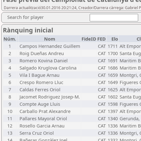
Darrera actualització30.01.2016 20:21:24, Creador/Darrera càrrega: Gabriel
Search for player
Rànquing inicial
Núm.
Nom
FideID
FED
Elo
C
1
Campos Hernandez Guillem
CAT
1711
Alt Empor
2
Roig Dueñas Andreu
CAT
1700
Santa Eug
3
Romero Kovina Daniel
CAT
1691
Maritim B
4
Salgado Kruglova Carolina
CAT
1686
Maritim B
5
Vila I Bague Arnau
CAT
1659
Montgri, C
6
Crespo Romero Lluc
CAT
1649
Figueres C
7
Caldas Ferres Oriol
CAT
1625
Alt Empor
8
Jacomet Rodriguez Josep-M.
CAT
1602
Santa Eug
9
Compte Auge Lluis
CAT
1598
Figueres C
10
Carballo Prat Alexandre
CAT
1397
Alt Empor
11
Pallares Mayoral Oriol
CAT
1340
Gerunda, 
12
Rosello Garcia Arnau
CAT
1336
Maritim B
13
Serra Cruz Oriol
CAT
1336
Montgri, C
14
Bañeras Gonzàlez Joel
CAT
1332
Montgri, C