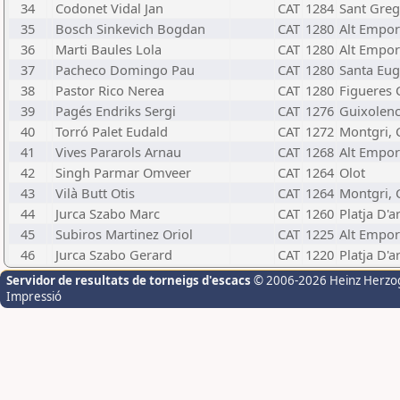
34
Codonet Vidal Jan
CAT
1284
Sant Greg
35
Bosch Sinkevich Bogdan
CAT
1280
Alt Empor
36
Marti Baules Lola
CAT
1280
Alt Empor
37
Pacheco Domingo Pau
CAT
1280
Santa Eug
38
Pastor Rico Nerea
CAT
1280
Figueres C
39
Pagés Endriks Sergi
CAT
1276
Guixolenc
40
Torró Palet Eudald
CAT
1272
Montgri, C
41
Vives Pararols Arnau
CAT
1268
Alt Empor
42
Singh Parmar Omveer
CAT
1264
Olot
43
Vilà Butt Otis
CAT
1264
Montgri, C
44
Jurca Szabo Marc
CAT
1260
Platja D'a
45
Subiros Martinez Oriol
CAT
1225
Alt Empor
46
Jurca Szabo Gerard
CAT
1220
Platja D'a
Servidor de resultats de torneigs d'escacs
© 2006-2026 Heinz Herzo
Impressió