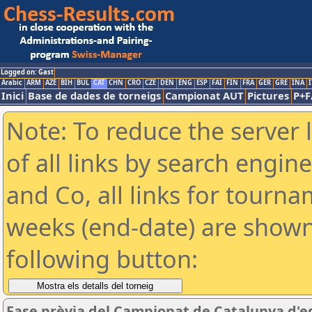
Logged on: Gast
Arabic
ARM
AZE
BIH
BUL
CAT
CHN
CRO
CZE
DEN
ENG
ESP
FAI
FIN
FRA
GER
GRE
INA
I
Inici
Base de dades de torneigs
Campionat AUT
Pictures
P+F
Note: To reduce the server 
of all links by search engin
and Co, all links for tourn
weeks (end-date) are shown 
following button:
Fase prèvia del Campionat de Catalunya d'e