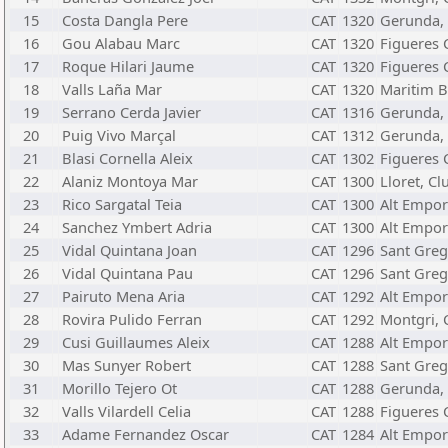
15
Costa Dangla Pere
CAT
1320
Gerunda, 
16
Gou Alabau Marc
CAT
1320
Figueres C
17
Roque Hilari Jaume
CAT
1320
Figueres C
18
Valls Laña Mar
CAT
1320
Maritim B
19
Serrano Cerda Javier
CAT
1316
Gerunda, 
20
Puig Vivo Marçal
CAT
1312
Gerunda, 
21
Blasi Cornella Aleix
CAT
1302
Figueres C
22
Alaniz Montoya Mar
CAT
1300
Lloret, Cl
23
Rico Sargatal Teia
CAT
1300
Alt Empor
24
Sanchez Ymbert Adria
CAT
1300
Alt Empor
25
Vidal Quintana Joan
CAT
1296
Sant Greg
26
Vidal Quintana Pau
CAT
1296
Sant Greg
27
Pairuto Mena Aria
CAT
1292
Alt Empor
28
Rovira Pulido Ferran
CAT
1292
Montgri, C
29
Cusi Guillaumes Aleix
CAT
1288
Alt Empor
30
Mas Sunyer Robert
CAT
1288
Sant Greg
31
Morillo Tejero Ot
CAT
1288
Gerunda, 
32
Valls Vilardell Celia
CAT
1288
Figueres C
33
Adame Fernandez Oscar
CAT
1284
Alt Empor