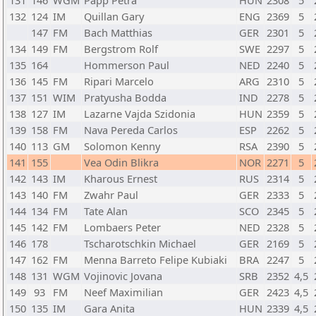
131
146
WGM
Papp Petra
HUN
2308
5
132
124
IM
Quillan Gary
ENG
2369
5
147
FM
Bach Matthias
GER
2301
5
134
149
FM
Bergstrom Rolf
SWE
2297
5
135
164
Hommerson Paul
NED
2240
5
136
145
FM
Ripari Marcelo
ARG
2310
5
137
151
WIM
Pratyusha Bodda
IND
2278
5
138
127
IM
Lazarne Vajda Szidonia
HUN
2359
5
139
158
FM
Nava Pereda Carlos
ESP
2262
5
140
113
GM
Solomon Kenny
RSA
2390
5
141
155
Vea Odin Blikra
NOR
2271
5
142
143
IM
Kharous Ernest
RUS
2314
5
143
140
FM
Zwahr Paul
GER
2333
5
144
134
FM
Tate Alan
SCO
2345
5
145
142
FM
Lombaers Peter
NED
2328
5
146
178
Tscharotschkin Michael
GER
2169
5
147
162
FM
Menna Barreto Felipe Kubiaki
BRA
2247
5
148
131
WGM
Vojinovic Jovana
SRB
2352
4,5
149
93
FM
Neef Maximilian
GER
2423
4,5
150
135
IM
Gara Anita
HUN
2339
4,5