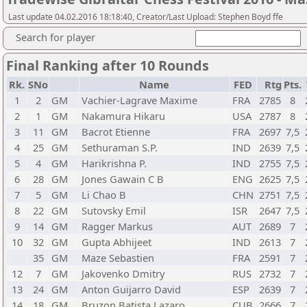
Last update 04.02.2016 18:18:40, Creator/Last Upload: Stephen Boyd ffe
Search for player
Final Ranking after 10 Rounds
Rk.
SNo
Name
FED
Rtg
Pts.
1
2
GM
Vachier-Lagrave Maxime
FRA
2785
8
2
1
GM
Nakamura Hikaru
USA
2787
8
3
11
GM
Bacrot Etienne
FRA
2697
7,5
4
25
GM
Sethuraman S.P.
IND
2639
7,5
5
4
GM
Harikrishna P.
IND
2755
7,5
6
28
GM
Jones Gawain C B
ENG
2625
7,5
7
5
GM
Li Chao B
CHN
2751
7,5
8
22
GM
Sutovsky Emil
ISR
2647
7,5
9
14
GM
Ragger Markus
AUT
2689
7
10
32
GM
Gupta Abhijeet
IND
2613
7
35
GM
Maze Sebastien
FRA
2591
7
12
7
GM
Jakovenko Dmitry
RUS
2732
7
13
24
GM
Anton Guijarro David
ESP
2639
7
14
18
GM
Bruzon Batista Lazaro
CUB
2666
7