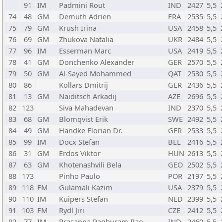
91
IM
Padmini Rout
IND
2427
5,5
74
48
GM
Demuth Adrien
FRA
2535
5,5
75
79
GM
Krush Irina
USA
2458
5,5
76
69
GM
Zhukova Natalia
UKR
2484
5,5
77
96
IM
Esserman Marc
USA
2419
5,5
78
41
GM
Donchenko Alexander
GER
2570
5,5
79
50
GM
Al-Sayed Mohammed
QAT
2530
5,5
80
86
Kollars Dmitrij
GER
2436
5,5
81
13
GM
Naiditsch Arkadij
AZE
2696
5,5
82
123
Siva Mahadevan
IND
2370
5,5
83
68
GM
Blomqvist Erik
SWE
2492
5,5
84
49
GM
Handke Florian Dr.
GER
2533
5,5
85
99
IM
Docx Stefan
BEL
2416
5,5
86
31
GM
Erdos Viktor
HUN
2613
5,5
87
63
GM
Khotenashvili Bela
GEO
2502
5,5
88
173
Pinho Paulo
POR
2197
5,5
89
118
FM
Gulamali Kazim
USA
2379
5,5
90
110
IM
Kuipers Stefan
NED
2399
5,5
91
103
FM
Rydl Jiri
CZE
2412
5,5
92
77
IM
Prasanna Raghuram Rao
IND
2460
5,5