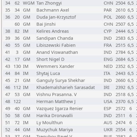
34
62
WGM
Tan Zhongyi
CHN
2504
6,5
35
34
GM
Bachmann Axel
PAR
2610
6,5
36
20
GM
Duda Jan-Krzysztof
POL
2660
6,5
60
GM
Bai Jinshi
CHN
2507
6,5
38
82
IM
Kelires Andreas
CYP
2444
6,5
39
36
GM
Sandipan Chanda
IND
2583
6,5
40
55
GM
Libiszewski Fabien
FRA
2515
6,5
41
3
GM
Anand Viswanathan
IND
2784
6,5
42
17
GM
Short Nigel D
ENG
2684
6,5
43
130
IM
Wemmers Xander
NED
2352
6,5
44
84
IM
Shytaj Luca
ITA
2443
6,5
45
21
GM
Ganguly Surya Shekhar
IND
2660
6,5
46
112
IM
Khademalsharieh Sarasadat
IRI
2392
6,5
47
53
GM
Vishnu Prasanna. V
IND
2518
6,5
48
122
Herman Matthew J
USA
2370
6,5
49
40
GM
Vazquez Igarza Renier
ESP
2572
6
50
58
GM
Harika Dronavalli
IND
2511
6
51
72
IM
Ly Moulthun
AUS
2474
6
52
44
GM
Muzychuk Mariya
UKR
2554
6
53
37
GM
Tregubov Pavel V.
RUS
2582
6