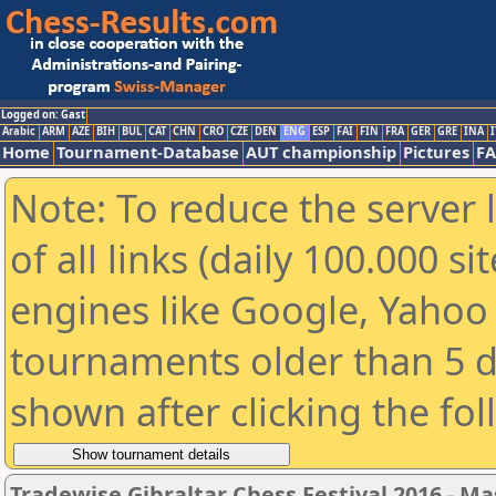
Logged on: Gast
Arabic
ARM
AZE
BIH
BUL
CAT
CHN
CRO
CZE
DEN
ENG
ESP
FAI
FIN
FRA
GER
GRE
INA
I
Home
Tournament-Database
AUT championship
Pictures
F
Note: To reduce the server 
of all links (daily 100.000 s
engines like Google, Yahoo a
tournaments older than 5 d
shown after clicking the fo
Tradewise Gibraltar Chess Festival 2016 - Ma