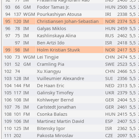
93
66
GM
Fodor Tamas Jr.
HUN
2500
5,5
94
137
WGM
Pourkashiyan Atousa
IRI
2338
5,5
95
120
IM
Christiansen Johan-Sebastian
NOR
2374
5,5
96
78
IM
Galyas Miklos
HUN
2459
5,5
97
75
IM
Kashlinskaya Alina
RUS
2462
5,5
97
IM
Ben Artzi Ido
ISR
2418
5,5
99
98
IM
Holm Kristian Stuvik
NOR
2417
5,5
100
73
WGM
Lei Tingjie
CHN
2474
5,5
101
52
GM
Cramling Pia
SWE
2523
5,5
102
74
Xu Xiangyu
CHN
2466
5,5
103
128
IM
Vuilleumier Alexandre
SUI
2356
5,5
104
144
FM
De Haan Eric
NED
2313
5,5
105
117
IM
Galinsky Timofey
UKR
2379
5,5
106
108
IM
Kohlweyer Bernd
GER
2404
5,5
107
76
IM
Carlstedt Jonathan
GER
2461
5,5
108
101
FM
Csonka Balazs
HUN
2415
5,5
109
106
IM
Martinez Martin David
ESP
2407
5,5
110
125
IM
Bitensky Igor
ISR
2362
5,5
111
202
Pakosta Miroslav
CZE
2097
5,5