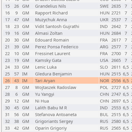
15
26
GM
Grandelius Nils
SWE
2635
7
16
9
GM
Rapport Richard
HUN
2721
7
17
47
GM
Muzychuk Anna
UKR
2537
7
18
23
GM
Vidit Santosh Gujrathi
IND
2642
7
19
16
GM
Almasi Zoltan
HUN
2684
7
20
30
GM
Edouard Romain
FRA
2617
7
21
39
GM
Perez Ponsa Federico
ARG
2577
7
22
10
GM
Fressinet Laurent
FRA
2700
7
23
19
GM
Kamsky Gata
USA
2665
7
24
33
GM
Lenic Luka
SLO
2611
6,5
25
57
IM
Gledura Benjamin
HUN
2515
6,5
26
43
IM
Tari Aryan
NOR
2556
6,5
27
8
GM
Wojtaszek Radoslaw
POL
2727
6,5
28
6
GM
Yu Yangyi
CHN
2747
6,5
29
12
GM
Ni Hua
CHN
2697
6,5
30
45
GM
Lalith Babu M R
IND
2553
6,5
31
56
GM
Stefanova Antoaneta
BUL
2515
6,5
32
38
GM
Grigoriants Sergey
RUS
2580
6,5
33
42
GM
Oparin Grigoriy
RUS
2565
6,5