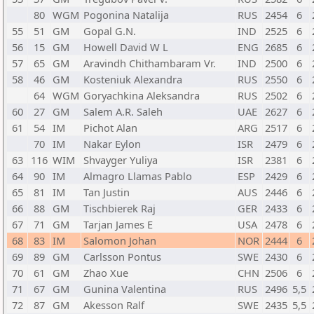
80
WGM
Pogonina Natalija
RUS
2454
6
55
51
GM
Gopal G.N.
IND
2525
6
56
15
GM
Howell David W L
ENG
2685
6
57
65
GM
Aravindh Chithambaram Vr.
IND
2500
6
58
46
GM
Kosteniuk Alexandra
RUS
2550
6
64
WGM
Goryachkina Aleksandra
RUS
2502
6
60
27
GM
Salem A.R. Saleh
UAE
2627
6
61
54
IM
Pichot Alan
ARG
2517
6
70
IM
Nakar Eylon
ISR
2479
6
63
116
WIM
Shvayger Yuliya
ISR
2381
6
64
90
IM
Almagro Llamas Pablo
ESP
2429
6
65
81
IM
Tan Justin
AUS
2446
6
66
88
GM
Tischbierek Raj
GER
2433
6
67
71
GM
Tarjan James E
USA
2478
6
68
83
IM
Salomon Johan
NOR
2444
6
69
89
GM
Carlsson Pontus
SWE
2430
6
70
61
GM
Zhao Xue
CHN
2506
6
71
67
GM
Gunina Valentina
RUS
2496
5,5
72
87
GM
Akesson Ralf
SWE
2435
5,5