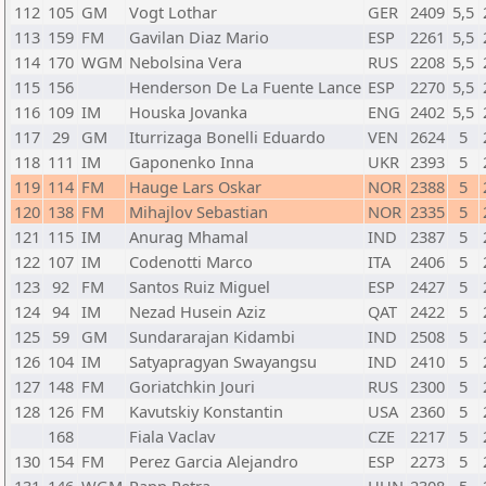
112
105
GM
Vogt Lothar
GER
2409
5,5
113
159
FM
Gavilan Diaz Mario
ESP
2261
5,5
114
170
WGM
Nebolsina Vera
RUS
2208
5,5
115
156
Henderson De La Fuente Lance
ESP
2270
5,5
116
109
IM
Houska Jovanka
ENG
2402
5,5
117
29
GM
Iturrizaga Bonelli Eduardo
VEN
2624
5
118
111
IM
Gaponenko Inna
UKR
2393
5
119
114
FM
Hauge Lars Oskar
NOR
2388
5
120
138
FM
Mihajlov Sebastian
NOR
2335
5
121
115
IM
Anurag Mhamal
IND
2387
5
122
107
IM
Codenotti Marco
ITA
2406
5
123
92
FM
Santos Ruiz Miguel
ESP
2427
5
124
94
IM
Nezad Husein Aziz
QAT
2422
5
125
59
GM
Sundararajan Kidambi
IND
2508
5
126
104
IM
Satyapragyan Swayangsu
IND
2410
5
127
148
FM
Goriatchkin Jouri
RUS
2300
5
128
126
FM
Kavutskiy Konstantin
USA
2360
5
168
Fiala Vaclav
CZE
2217
5
130
154
FM
Perez Garcia Alejandro
ESP
2273
5