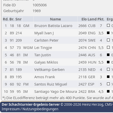
Fide-ID
1005006
Geburtsjahr
1969
Rd.
Br.
Snr
Name
Elo
Land
Pkt.
Erg
1
18
18
GM
Bruzon Batista Lazaro
2666
CUB
7
2
89
214
Myall Ivan J
2049
ENG
3,5
3
91
209
Carlsten Peter
2074
SWE
4
4
57
73
WGM
Lei Tingjie
2474
CHN
5,5
5
46
81
IM
Tan Justin
2446
AUS
6
6
56
78
IM
Galyas Miklos
2459
HUN
5,5
7
81
189
Veltkamp Gerben
2135
NED
4
8
89
195
Amos Frank
2118
GER
3
9
60
92
FM
Santos Ruiz Miguel
2427
ESP
5
10
59
95
IM
Santiago Yago De Moura
2422
BRA
4,5
*) Die ELodifferenz beträgt mehr als 400 Punkte. Sie wurde auf 
Der Schachturnier-Ergebnis-Server
© 2006-2026 Heinz Herzog
, CMS
Impressum / Nutzungsbedingungen