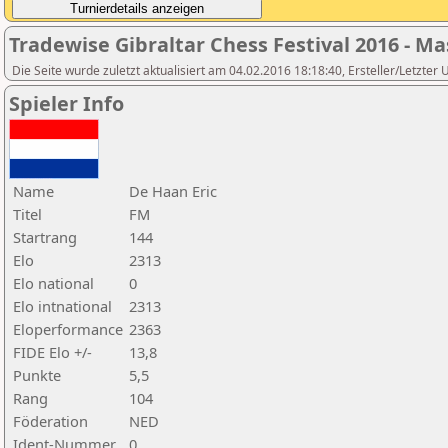
Tradewise Gibraltar Chess Festival 2016 - Ma
Die Seite wurde zuletzt aktualisiert am 04.02.2016 18:18:40, Ersteller/Letzter
Spieler Info
Name
De Haan Eric
Titel
FM
Startrang
144
Elo
2313
Elo national
0
Elo intnational
2313
Eloperformance
2363
FIDE Elo +/-
13,8
Punkte
5,5
Rang
104
Föderation
NED
Ident-Nummer
0