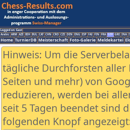
Logged on: Gast
Arabic
ARM
AZE
BIH
BUL
CAT
CHN
CRO
CZE
DEN
ENG
ESP
FAI
FIN
FRA
GER
GRE
INA
I
Home
TurnierDB
Meisterschaft
Foto-Galerie
Meldekartei
El
Hinweis: Um die Serverbel
tägliche Durchforsten aller 
Seiten und mehr) von Goog
reduzieren, werden bei alle
seit 5 Tagen beendet sind d
folgenden Knopf angezeigt