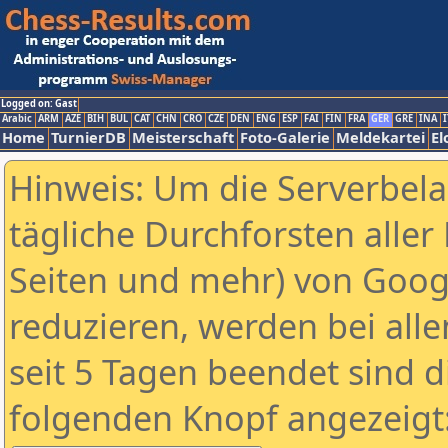
Logged on: Gast
Arabic
ARM
AZE
BIH
BUL
CAT
CHN
CRO
CZE
DEN
ENG
ESP
FAI
FIN
FRA
GER
GRE
INA
I
Home
TurnierDB
Meisterschaft
Foto-Galerie
Meldekartei
El
Hinweis: Um die Serverbel
tägliche Durchforsten aller 
Seiten und mehr) von Goog
reduzieren, werden bei alle
seit 5 Tagen beendet sind d
folgenden Knopf angezeigt