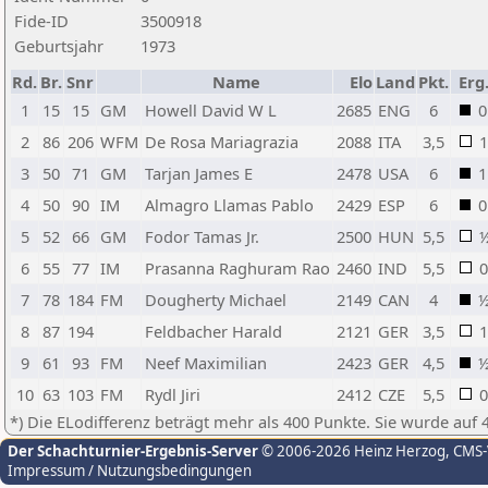
Fide-ID
3500918
Geburtsjahr
1973
Rd.
Br.
Snr
Name
Elo
Land
Pkt.
Erg
1
15
15
GM
Howell David W L
2685
ENG
6
0
2
86
206
WFM
De Rosa Mariagrazia
2088
ITA
3,5
1
3
50
71
GM
Tarjan James E
2478
USA
6
1
4
50
90
IM
Almagro Llamas Pablo
2429
ESP
6
0
5
52
66
GM
Fodor Tamas Jr.
2500
HUN
5,5
6
55
77
IM
Prasanna Raghuram Rao
2460
IND
5,5
0
7
78
184
FM
Dougherty Michael
2149
CAN
4
8
87
194
Feldbacher Harald
2121
GER
3,5
1
9
61
93
FM
Neef Maximilian
2423
GER
4,5
10
63
103
FM
Rydl Jiri
2412
CZE
5,5
0
*) Die ELodifferenz beträgt mehr als 400 Punkte. Sie wurde auf 
Der Schachturnier-Ergebnis-Server
© 2006-2026 Heinz Herzog
, CMS
Impressum / Nutzungsbedingungen