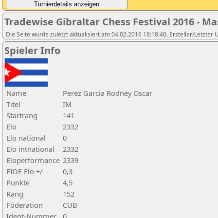
Tradewise Gibraltar Chess Festival 2016 - Ma
Die Seite wurde zuletzt aktualisiert am 04.02.2016 18:18:40, Ersteller/Letzter
Spieler Info
Name
Perez Garcia Rodney Oscar
Titel
IM
Startrang
141
Elo
2332
Elo national
0
Elo intnational
2332
Eloperformance
2339
FIDE Elo +/-
0,3
Punkte
4,5
Rang
152
Föderation
CUB
Ident-Nummer
0