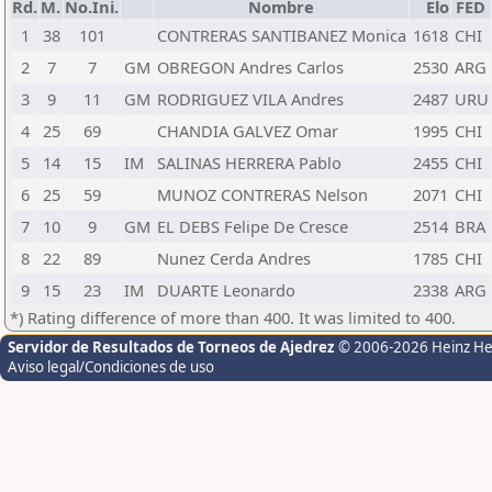
Rd.
M.
No.Ini.
Nombre
Elo
FED
1
38
101
CONTRERAS SANTIBANEZ Monica
1618
CHI
2
7
7
GM
OBREGON Andres Carlos
2530
ARG
3
9
11
GM
RODRIGUEZ VILA Andres
2487
URU
4
25
69
CHANDIA GALVEZ Omar
1995
CHI
5
14
15
IM
SALINAS HERRERA Pablo
2455
CHI
6
25
59
MUNOZ CONTRERAS Nelson
2071
CHI
7
10
9
GM
EL DEBS Felipe De Cresce
2514
BRA
8
22
89
Nunez Cerda Andres
1785
CHI
9
15
23
IM
DUARTE Leonardo
2338
ARG
*) Rating difference of more than 400. It was limited to 400.
Servidor de Resultados de Torneos de Ajedrez
© 2006-2026 Heinz H
Aviso legal/Condiciones de uso