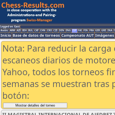
Logged on: Gast
Arabic
ARM
AZE
BIH
BUL
CAT
CHN
CRO
CZE
DEN
ENG
ESP
FAI
FIN
FRA
GER
GRE
INA
I
Inicio
Base de datos de torneos
Campeonato AUT
Imágenes
Nota: Para reducir la carga 
escaneos diarios de motor
Yahoo, todos los torneos f
semanas se muestran tras p
botón:
II MAGISTRAL INTERNACIONAL DE AJEDREZ 