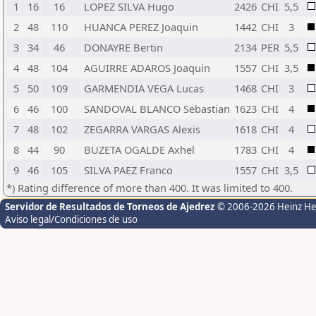
1
16
16
LOPEZ SILVA Hugo
2426
CHI
5,5
2
48
110
HUANCA PEREZ Joaquin
1442
CHI
3
3
34
46
DONAYRE Bertin
2134
PER
5,5
4
48
104
AGUIRRE ADAROS Joaquin
1557
CHI
3,5
5
50
109
GARMENDIA VEGA Lucas
1468
CHI
3
6
46
100
SANDOVAL BLANCO Sebastian
1623
CHI
4
7
48
102
ZEGARRA VARGAS Alexis
1618
CHI
4
8
44
90
BUZETA OGALDE Axhel
1783
CHI
4
9
46
105
SILVA PAEZ Franco
1557
CHI
3,5
*) Rating difference of more than 400. It was limited to 400.
Servidor de Resultados de Torneos de Ajedrez
© 2006-2026 Heinz H
Aviso legal/Condiciones de uso