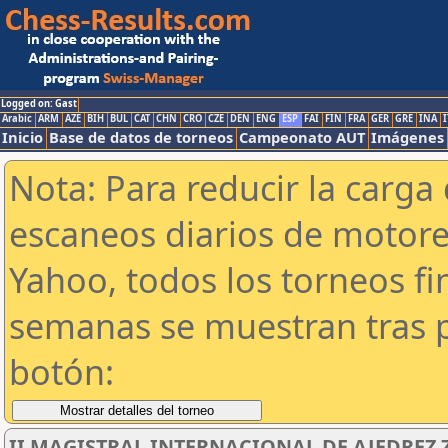
Logged on: Gast
Arabic
ARM
AZE
BIH
BUL
CAT
CHN
CRO
CZE
DEN
ENG
ESP
FAI
FIN
FRA
GER
GRE
INA
I
Inicio
Base de datos de torneos
Campeonato AUT
Imágenes
Nota: Para reducir la carga 
escaneos diarios de motor
Yahoo, todos los torneos f
semanas se muestran tras p
botón:
II MAGISTRAL INTERNACIONAL DE AJEDREZ 