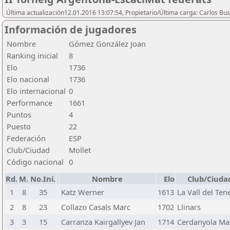
Última actualización12.01.2016 13:07:54, Propietario/Última carga: Carlos Bu
Información de jugadores
Nombre
Gómez González Joan
Ranking inicial
8
Elo
1736
Elo nacional
1736
Elo internacional
0
Performance
1661
Puntos
4
Puesto
22
Federación
ESP
Club/Ciudad
Mollet
Código nacional
0
Rd.
M.
No.Ini.
Nombre
Elo
Club/Ciuda
1
8
35
Katz Werner
1613
La Vall del Ten
2
8
23
Collazo Casals Marc
1702
Llinars
3
3
15
Carranza Kairgallyev Jan
1714
Cerdanyola Ma