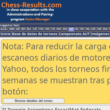
Logged on: Gast
Arabic
ARM
AZE
BIH
BUL
CAT
CHN
CRO
CZE
DEN
ENG
ESP
FAI
FIN
FRA
GER
GRE
INA
I
Inicio
Base de datos de torneos
Campeonato AUT
Imágenes
Nota: Para reducir la carga 
escaneos diarios de motor
Yahoo, todos los torneos f
semanas se muestran tras p
botón:
II Torneig Argentona-EscaciMat federats