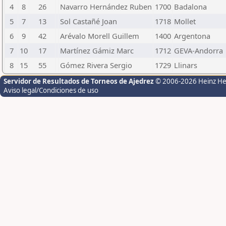
4
8
26
Navarro Hernández Ruben
1700
Badalona
5
7
13
Sol Castañé Joan
1718
Mollet
6
9
42
Arévalo Morell Guillem
1400
Argentona
7
10
17
Martínez Gámiz Marc
1712
GEVA-Andorra
8
15
55
Gómez Rivera Sergio
1729
Llinars
Servidor de Resultados de Torneos de Ajedrez
© 2006-2026 Heinz H
Aviso legal/Condiciones de uso