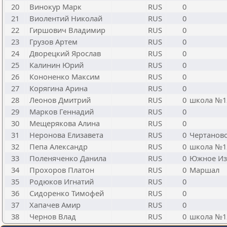
20
Винокур Марк
RUS
0
21
Виолентий Николай
RUS
0
22
Гиршович Владимир
RUS
0
23
Грузов Артем
RUS
0
24
Дворецкий Ярослав
RUS
0
25
Калинин Юрий
RUS
0
26
Кононенко Максим
RUS
0
27
Корягина Арина
RUS
0
28
Леонов Дмитрий
RUS
0
школа №1
29
Марков Геннадий
RUS
0
30
Мещерякова Алина
RUS
0
31
Неронова Елизавета
RUS
0
Чертанов
32
Пепа Александр
RUS
0
школа №1
33
Поленяченко Данила
RUS
0
Южное Из
34
Прохоров Платон
RUS
0
Маршал
35
Родюков Игнатий
RUS
0
36
Сидоренко Тимофей
RUS
0
37
Хапачев Амир
RUS
0
38
Чернов Влад
RUS
0
школа №1