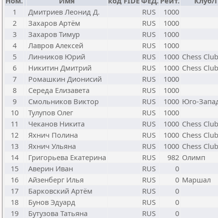
Ном.
Имя
код FIDE
ФЕД.
Рейт.
Клуб/
1
Дмитриев Леонид Д.
RUS
1000
2
Захаров Артём
RUS
1000
3
Захаров Тимур
RUS
1000
4
Лавров Алексей
RUS
1000
5
Линников Юрий
RUS
1000
Chess Clu
6
Никитин Дмитрий
RUS
1000
Chess Clu
7
Ромашкин Дионисий
RUS
1000
8
Середа Елизавета
RUS
1000
9
Смольников Виктор
RUS
1000
Юго-Запа
10
Тулупов Олег
RUS
1000
11
Чеканов Никита
RUS
1000
Chess Clu
12
Яхнич Полина
RUS
1000
Chess Clu
13
Яхнич Ульяна
RUS
1000
Chess Clu
14
Григорьева Екатерина
RUS
982
Олимп
15
Аверин Иван
RUS
0
16
Айзенберг Илья
RUS
0
Маршал
17
Барковский Артём
RUS
0
18
Бунов Эдуард
RUS
0
19
Бутузова Татьяна
RUS
0