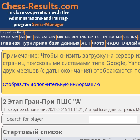
Logged on: Gast
Arabic
ARM
AZE
BIH
BUL
CAT
CHN
CRO
CZE
DEN
ENG
ESP
FAI
FIN
FRA
GER
GRE
INA
I
Главная
Турнирная база данных
AUT
Фото
ЧАВО
Онлайн
Примечание: Чтобы снизить загрузку на сервер и
страниц поисковыми системами типа Google, Yaho
двух месяцев (с даты окончания) отображаются по
Отобразить дополнительную информацию
2 Этап Гран-При ПШС "A"
Последнее обновление20.12.2015 11:15:21, Автор/Последняя загрузка: M
Search for player
Стартовый список