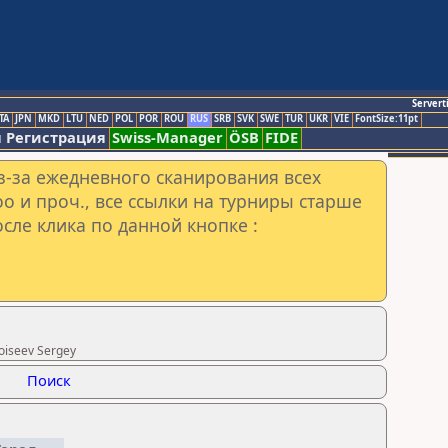
Servert
TA
JPN
MKD
LTU
NED
POL
POR
ROU
RUS
SRB
SVK
SWE
TUR
UKR
VIE
FontSize:11pt
 Регистрация
Swiss-Manager
ÖSB
FIDE
з-за ежедневного сканирования всех
o и проч., все ссылки на турниры старше
сле клика по данной кнопке :
oiseev Sergey
Поиск