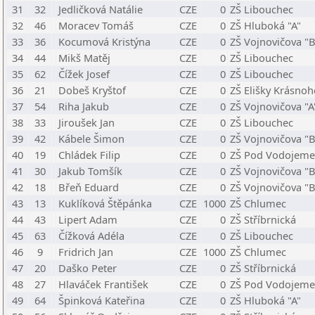
31
32
Jedličková Natálie
CZE
0
ZŠ Libouchec
32
46
Moracev Tomáš
CZE
0
ZŠ Hluboká "A"
33
36
Kocumová Kristýna
CZE
0
ZŠ Vojnovičova "B
34
44
Mikš Matěj
CZE
0
ZŠ Libouchec
35
62
Čížek Josef
CZE
0
ZŠ Libouchec
36
21
Dobeš Kryštof
CZE
0
ZŠ Elišky Krásno
37
54
Riha Jakub
CZE
0
ZŠ Vojnovičova "A
38
33
Jiroušek Jan
CZE
0
ZŠ Libouchec
39
42
Kábele Šimon
CZE
0
ZŠ Vojnovičova "B
40
19
Chládek Filip
CZE
0
ZŠ Pod Vodojem
41
30
Jakub Tomšík
CZE
0
ZŠ Vojnovičova "B
42
18
Břeň Eduard
CZE
0
ZŠ Vojnovičova "B
43
13
Kuklíková Štěpánka
CZE
1000
ZŠ Chlumec
44
43
Lipert Adam
CZE
0
ZŠ Stříbrnická
45
63
Čížková Adéla
CZE
0
ZŠ Libouchec
46
9
Fridrich Jan
CZE
1000
ZŠ Chlumec
47
20
Daško Peter
CZE
0
ZŠ Stříbrnická
48
27
Hlaváček František
CZE
0
ZŠ Pod Vodojem
49
64
Špinková Kateřina
CZE
0
ZŠ Hluboká "A"