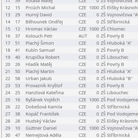
11
59
Votava Matěj
CZE
0
ZŠ Vojnovičova "A
12
15
Prcúch Michal
CZE
1000
ZŠ Elišky Krásno
13
29
Hurný David
CZE
0
ZŠ Vojnovičova "A
14
17
Běhounek Ondřej
CZE
0
ZŠ Stříbrnická
15
12
Hromas Václav
CZE
1000
ZŠ Chlumec
16
37
Kolouch Petr
AUT
0
ZŠ Povrly B
17
51
Plachý Šimon
CZE
0
ZŠ Hluboká "A"
18
41
Kubín Samuel
CZE
0
ZŠ Povrly B
19
40
Krupička Robert
CZE
0
ZŠ Libouchec
20
26
Hladík Matěj
CZE
0
ZŠ Povrly B
21
50
Plachý Martin
CZE
0
ZŠ Hluboká "A"
22
58
Urban Jakub
CZE
0
ZŠ Hluboká "B"
23
53
Provazník Kryštof
CZE
0
ZŠ Povrly B
24
25
Hanzlová Kateřina
CZE
0
ZŠ Libouchec
25
16
Ryšánek Vojtěch
CZE
1000
ZŠ Pod Vodojem
26
22
Dobešová Kamila
CZE
0
ZŠ Stříbrnická
27
38
Kopáč František
CZE
0
ZŠ Pod Vodojem
28
28
Hudský Václav
CZE
0
ZŠ Elišky Krásno
29
10
Güttner Daniel
CZE
1000
ZŠ Vojnovičova "A
30
47
Nemejtová Adéla
CZE
0
ZŠ Stříbrnická