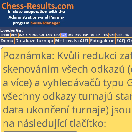
Logged on: Gast
Arabic
ARM
AZE
BIH
BUL
CAT
CHN
CRO
CZE
DEN
ENG
ESP
FAI
FIN
FRA
GER
GRE
INA
I
Domů
Databáze turnajů
Mistrovství AUT
Fotogalerie
FAQ
On
Poznámka: Kvůli redukci za
skenováním všech odkazů (
a více) a vyhledávačů typu 
všechny odkazy turnajů star
data ukončení turnaje) jsou
na následující tlačítko: