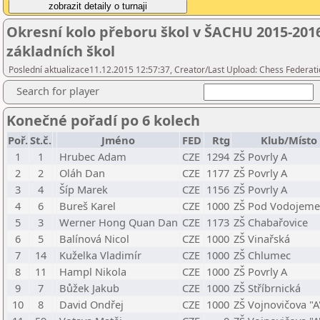
Okresní kolo přeboru škol v ŠACHU 2015-2016
základních škol
Poslední aktualizace11.12.2015 12:57:37, Creator/Last Upload: Chess Federati
Search for player
Konečné pořadí po 6 kolech
Poř.
St.č.
Jméno
FED
Rtg
Klub/Místo
1
1
Hrubec Adam
CZE
1294
ZŠ Povrly A
2
2
Oláh Dan
CZE
1177
ZŠ Povrly A
3
4
Šíp Marek
CZE
1156
ZŠ Povrly A
4
6
Bureš Karel
CZE
1000
ZŠ Pod Vodojem
5
3
Werner Hong Quan Dan
CZE
1173
ZŠ Chabařovice
6
5
Balínová Nicol
CZE
1000
ZŠ Vinařská
7
14
Kuželka Vladimír
CZE
1000
ZŠ Chlumec
8
11
Hampl Nikola
CZE
1000
ZŠ Povrly A
9
7
Bůžek Jakub
CZE
1000
ZŠ Stříbrnická
10
8
David Ondřej
CZE
1000
ZŠ Vojnovičova "A