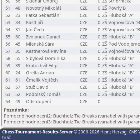
50
56
Sklenář Ondřej
CZE
0
ZŠ Stříbrnická
51
48
Novotný Mikoláš
CZE
0
ZŠ Povrly B
52
23
Fatka Sebastián
CZE
0
ZŠ Hluboká "A"
53
34
Kastl Jiří
CZE
0
ZŠ Vojnovičova "B
54
31
Jan Čech
CZE
0
ZŠ Vojnovičova "B
55
60
Zvolánek Daniel
CZE
0
ZŠ Hluboká "B"
56
45
Mlenská Sára
CZE
0
ZŠ Pod Vodojem
57
35
Kastnerová Pavlína
CZE
0
ZŠ Vojnovičova "A
58
55
Sibylová Dominika
CZE
0
ZŠ Hluboká "B"
59
39
Kratochvíl Filip
CZE
0
ZŠ Hluboká "A"
60
24
Grella Adrian
CZE
0
ZŠ Hluboká "B"
61
61
Čmelík Vojtěch
CZE
0
ZŠ Hluboká "A"
62
57
Stuž David
CZE
0
ZŠ Hluboká "B"
63
52
Podolský Tomáš
CZE
0
ZŠ Hluboká "B"
64
49
Odstoupení
CZE
0
Poznámka:
Pomocné hodnocení2: Buchholz Tie-Breaks (variabel with para
Pomocné hodnocení3: Buchholz Tie-Breaks (variabel with para
Chess-Tournament-Results-Server
© 2006-2026 Heinz Herzog
, CMS-
tiráž