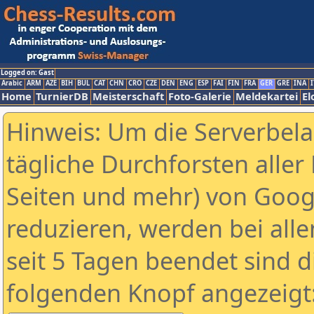
Logged on: Gast
Arabic
ARM
AZE
BIH
BUL
CAT
CHN
CRO
CZE
DEN
ENG
ESP
FAI
FIN
FRA
GER
GRE
INA
I
Home
TurnierDB
Meisterschaft
Foto-Galerie
Meldekartei
El
Hinweis: Um die Serverbel
tägliche Durchforsten aller 
Seiten und mehr) von Goog
reduzieren, werden bei alle
seit 5 Tagen beendet sind d
folgenden Knopf angezeigt