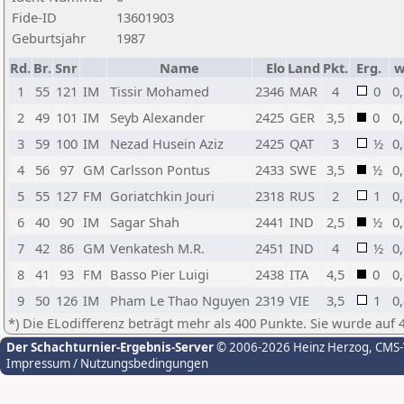
Fide-ID
13601903
Geburtsjahr
1987
Rd.
Br.
Snr
Name
Elo
Land
Pkt.
Erg.
1
55
121
IM
Tissir Mohamed
2346
MAR
4
0
0
2
49
101
IM
Seyb Alexander
2425
GER
3,5
0
0
3
59
100
IM
Nezad Husein Aziz
2425
QAT
3
½
0
4
56
97
GM
Carlsson Pontus
2433
SWE
3,5
½
0
5
55
127
FM
Goriatchkin Jouri
2318
RUS
2
1
0
6
40
90
IM
Sagar Shah
2441
IND
2,5
½
0
7
42
86
GM
Venkatesh M.R.
2451
IND
4
½
0
8
41
93
FM
Basso Pier Luigi
2438
ITA
4,5
0
0
9
50
126
IM
Pham Le Thao Nguyen
2319
VIE
3,5
1
0
*) Die ELodifferenz beträgt mehr als 400 Punkte. Sie wurde auf 
Der Schachturnier-Ergebnis-Server
© 2006-2026 Heinz Herzog
, CMS
Impressum / Nutzungsbedingungen