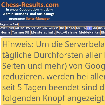
Logged on: Gast
Arabic
ARM
AZE
BIH
BUL
CAT
CHN
CRO
CZE
DEN
ENG
ESP
FAI
FIN
FRA
GER
GRE
INA
I
Home
TurnierDB
Meisterschaft
Foto-Galerie
Meldekartei
El
Hinweis: Um die Serverbel
tägliche Durchforsten aller 
Seiten und mehr) von Goog
reduzieren, werden bei alle
seit 5 Tagen beendet sind d
folgenden Knopf angezeigt