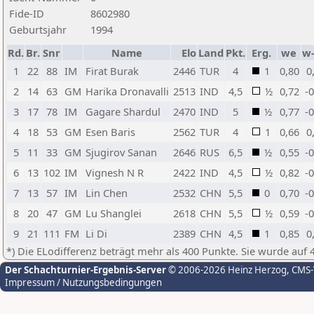
Fide-ID
8602980
Geburtsjahr
1994
Rd.
Br.
Snr
Name
Elo
Land
Pkt.
Erg.
we
w
1
22
88
IM
Firat Burak
2446
TUR
4
1
0,80
0
2
14
63
GM
Harika Dronavalli
2513
IND
4,5
½
0,72
-
3
17
78
IM
Gagare Shardul
2470
IND
5
½
0,77
-
4
18
53
GM
Esen Baris
2562
TUR
4
1
0,66
0
5
11
33
GM
Sjugirov Sanan
2646
RUS
6,5
½
0,55
-
6
13
102
IM
Vignesh N R
2422
IND
4,5
½
0,82
-
7
13
57
IM
Lin Chen
2532
CHN
5,5
0
0,70
-
8
20
47
GM
Lu Shanglei
2618
CHN
5,5
½
0,59
-
9
21
111
FM
Li Di
2389
CHN
4,5
1
0,85
0
*) Die ELodifferenz beträgt mehr als 400 Punkte. Sie wurde auf 
Der Schachturnier-Ergebnis-Server
© 2006-2026 Heinz Herzog
, CMS
Impressum / Nutzungsbedingungen