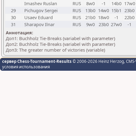
Imashev Ruslan
RUS
8w0
-1
14b0
17w0
29
Pichugov Sergei
RUS
13b0
14w0
15b1
23b0
30
Usaev Eduard
RUS
21b0
18w0
-1
22b0
31
Sharapov Ilnar
RUS
9w0
23b0
27w0
-1
Аннотация:
Доп1: Buchholz Tie-Breaks (variabel with parameter)
Доп2: Buchholz Tie-Breaks (variabel with parameter)
Доп3: The greater number of victories (variable)
сервер Chess-Tournament-Results
© 2006-2026 Heinz Herzog
, CMS-
условия использования