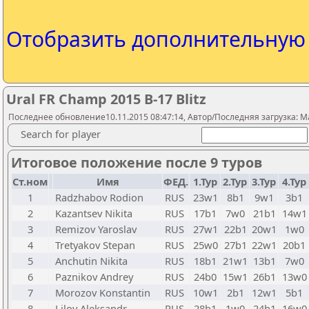
Отобразить дополнительну
Ural FR Champ 2015 B-17 Blitz
Последнее обновление10.11.2015 08:47:14, Автор/Последняя загрузка: M
Search for player
Итоговое положение после 9 туров
Ст.ном
Имя
ФЕД.
1.Тур
2.Тур
3.Тур
4.Тур
1
Radzhabov Rodion
RUS
23w1
8b1
9w1
3b1
2
Kazantsev Nikita
RUS
17b1
7w0
21b1
14w1
3
Remizov Yaroslav
RUS
27w1
22b1
20w1
1w0
4
Tretyakov Stepan
RUS
25w0
27b1
22w1
20b1
5
Anchutin Nikita
RUS
18b1
21w1
13b1
7w0
6
Paznikov Andrey
RUS
24b0
15w1
26b1
13w0
7
Morozov Konstantin
RUS
10w1
2b1
12w1
5b1
8
Lilov Aleksandr
RUS
28b1
1w0
24b1
16w0