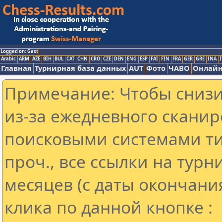
Logged on: Gast
Arabic
ARM
AZE
BIH
BUL
CAT
CHN
CRO
CZE
DEN
ENG
ESP
FAI
FIN
FRA
GER
GRE
INA
I
Главная
Турнирная база данных
AUT
Фото
ЧАВО
Онлайн
Примечание: Чтобы снизит
из-за ежедневного сканир
поисковыми системами ти
проч., все ссылки на тур
месяцев (с даты окончани
клика по данной кнопке :