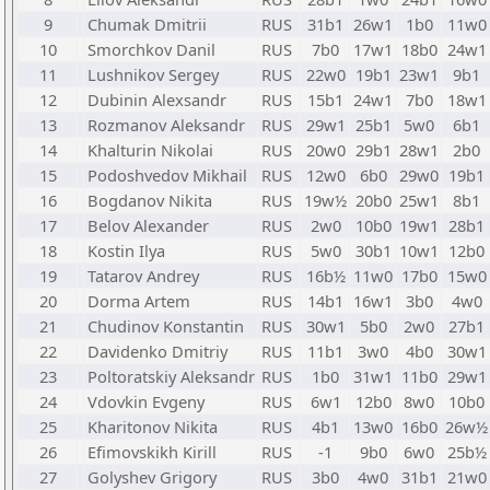
9
Chumak Dmitrii
RUS
31b1
26w1
1b0
11w0
10
Smorchkov Danil
RUS
7b0
17w1
18b0
24w1
11
Lushnikov Sergey
RUS
22w0
19b1
23w1
9b1
12
Dubinin Alexsandr
RUS
15b1
24w1
7b0
18w1
13
Rozmanov Aleksandr
RUS
29w1
25b1
5w0
6b1
14
Khalturin Nikolai
RUS
20w0
29b1
28w1
2b0
15
Podoshvedov Mikhail
RUS
12w0
6b0
29w0
19b1
16
Bogdanov Nikita
RUS
19w½
20b0
25w1
8b1
17
Belov Alexander
RUS
2w0
10b0
19w1
28b1
18
Kostin Ilya
RUS
5w0
30b1
10w1
12b0
19
Tatarov Andrey
RUS
16b½
11w0
17b0
15w0
20
Dorma Artem
RUS
14b1
16w1
3b0
4w0
21
Chudinov Konstantin
RUS
30w1
5b0
2w0
27b1
22
Davidenko Dmitriy
RUS
11b1
3w0
4b0
30w1
23
Poltoratskiy Aleksandr
RUS
1b0
31w1
11b0
29w1
24
Vdovkin Evgeny
RUS
6w1
12b0
8w0
10b0
25
Kharitonov Nikita
RUS
4b1
13w0
16b0
26w½
26
Efimovskikh Kirill
RUS
-1
9b0
6w0
25b½
27
Golyshev Grigory
RUS
3b0
4w0
31b1
21w0