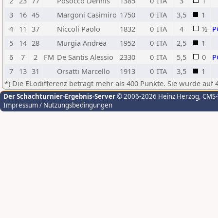
2
23
77
Posocco Dennis
1385
0
ITA
3
1
3
16
45
Margoni Casimiro
1750
0
ITA
3,5
1
4
11
37
Niccoli Paolo
1832
0
ITA
4
½
P
5
14
28
Murgia Andrea
1952
0
ITA
2,5
1
6
7
2
FM
De Santis Alessio
2330
0
ITA
5,5
0
P
7
13
31
Orsatti Marcello
1913
0
ITA
3,5
1
*) Die ELodifferenz beträgt mehr als 400 Punkte. Sie wurde auf 
Der Schachturnier-Ergebnis-Server
© 2006-2026 Heinz Herzog
, CMS
Impressum / Nutzungsbedingungen