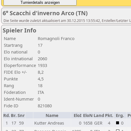
6° Scacchi d'inverno Arco (TN)
Die Seite wurde zuletzt aktualisiert am 30.12.2015 13:55:42, Ersteller/Letzter
Spieler Info
Name
Romagnoli Franco
Startrang
17
Elo national
0
Elo intnational
2060
Eloperformance
1933
FIDE Elo +/-
8,2
Punkte
4,5
Rang
18
Föderation
ITA
Ident-Nummer
0
Fide-ID
821080
Rd.
Br.
Snr
Name
EloI
EloN
Land
Pkt.
Erg.
P
1
17
59
Kutter Andreas
0
1658
GER
4
0