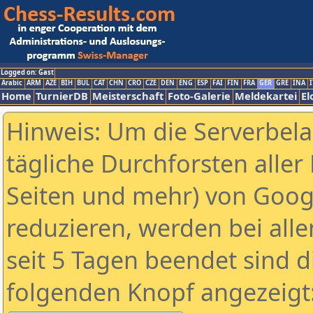
Logged on: Gast
Arabic
ARM
AZE
BIH
BUL
CAT
CHN
CRO
CZE
DEN
ENG
ESP
FAI
FIN
FRA
GER
GRE
INA
I
Home
TurnierDB
Meisterschaft
Foto-Galerie
Meldekartei
El
Hinweis: Um die Serverbel
tägliche Durchforsten aller 
Seiten und mehr) von Goog
reduzieren, werden bei alle
seit 5 Tagen beendet sind d
folgenden Knopf angezeigt