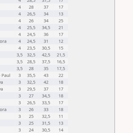
4
28,5
37,5
17
4
28
37
17
4
26,5
34
13
4
26
34
25
4
25,5
34,5
21
4
24,5
36
17
dora
4
24,5
31
12
4
23,5
30,5
15
3,5
32,5
42,5
21,5
3,5
28,5
37,5
16,5
3,5
28
35
17,5
 Paul
3
35,5
43
22
ya
3
32,5
42
18
ya
3
29,5
37
17
3
27
34,5
18
3
26,5
33,5
17
dora
3
26
33
18
3
25
32,5
11
3
25
31,5
13
3
24
30,5
14