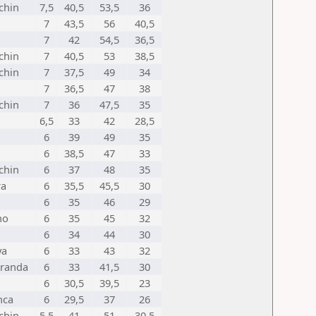
chin
7,5
40,5
53,5
36
7
43,5
56
40,5
7
42
54,5
36,5
chin
7
40,5
53
38,5
chin
7
37,5
49
34
n
7
36,5
47
38
chin
7
36
47,5
35
6,5
33
42
28,5
6
39
49
35
6
38,5
47
33
chin
6
37
48
35
ra
6
35,5
45,5
30
6
35
46
29
no
6
35
45
32
6
34
44
30
ya
6
33
43
32
aranda
6
33
41,5
30
6
30,5
39,5
23
nca
6
29,5
37
26
chin
5,5
41
51
30,5