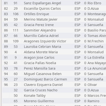
81
91
Sanz Espallargas Angel
ESP
0
Rio Ebro
82
29
Escanilla Quiros Carlos
ESP
0
D.Azua
83
106
Ortilles Enrique
ESP
0
Montearag
84
59
Merino Matute Javier
ESP
0
Monsalud
85
42
Gracia Perez Irene
ESP
0
Sansueña
86
111
Sanmitier Alejandro
ESP
0
Basilio Par
87
66
Murrillo Cabria Adriel
ESP
0
Tomas Alvi
88
109
Aragones Izquierdo Victor
ESP
0
M.Frechin
89
53
Lauroba Cebrian Maria
ESP
0
Sansueña
90
4
Aldana Morete Maria
ESP
0
Monsalud
91
9
Aragon Jose Carlos
ESP
0
La Estrella
92
41
Gracia Pallas Noelia
ESP
0
Ana Mayay
93
78
Perez Mansilla Sara
ESP
0
La Anuncia
94
60
Miguel Casanova Belen
ESP
0
Sansueña
95
27
Dominguez Barco Carmen
ESP
0
Sansueña
96
23
Clavero Ezquerra Daniel
ESP
0
Olivar
32
Garcia Cruces Nacho
ESP
0
D.Azua
50
Konate Taliby
ESP
0
Marcos Fre
65
Moreno Guillermo
ESP
0
Ramiro