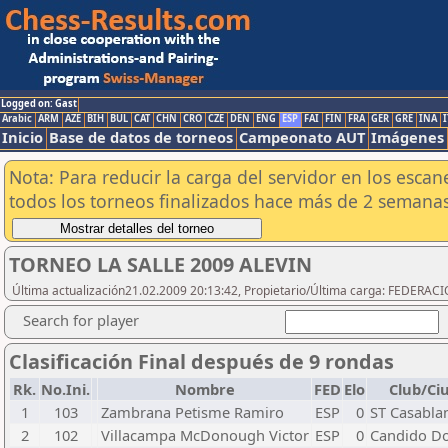
Logged on: Gast
Arabic
ARM
AZE
BIH
BUL
CAT
CHN
CRO
CZE
DEN
ENG
ESP
FAI
FIN
FRA
GER
GRE
INA
I
Inicio
Base de datos de torneos
Campeonato AUT
Imágenes
Nota: Para reducir la carga del servidor en los esc
todos los torneos finalizados hace más de 2 semanas
TORNEO LA SALLE 2009 ALEVIN
Última actualización21.02.2009 20:13:42, Propietario/Última carga: FEDER
Search for player
Clasificación Final después de 9 rondas
Rk.
No.Ini.
Nombre
FED
Elo
Club/Ci
1
103
Zambrana Petisme Ramiro
ESP
0
ST Casabla
2
102
Villacampa McDonough Victor
ESP
0
Candido D