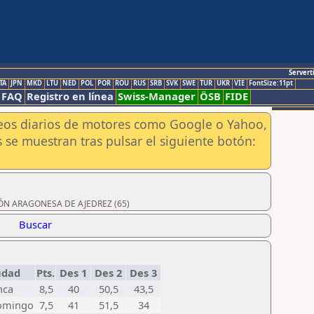
Servert
TA
JPN
MKD
LTU
NED
POL
POR
ROU
RUS
SRB
SVK
SWE
TUR
UKR
VIE
FontSize:11pt
FAQ
Registro en línea
Swiss-Manager
ÖSB
FIDE
aneos diarios de motores como Google o Yahoo,
 se muestran tras pulsar el siguiente botón:
ACIÓN ARAGONESA DE AJEDREZ (65)
Buscar
udad
Pts.
Des 1
Des 2
Des 3
nca
8,5
40
50,5
43,5
omingo
7,5
41
51,5
34