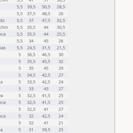
5,5
39,5
50,5
28,5
n
5,5
37,5
48,5
26
ndo
5,5
37
47,5
32,5
chin
5,5
35,5
44
30,5
nca
5,5
35,5
44
25,5
5,5
34
45
26
ias
5,5
24,5
31,5
21,5
5
36,5
46,5
30
5
35,5
45,5
32
5
35
45
29
5
34,5
42,5
27
ra
5
33,5
42,5
24
5
33
43
27
ya
5
32,5
41,5
25
nca
5
32,5
41,5
25
5
32,5
41
27
nca
5
32
42,5
24
5
32
41
21
ra
5
31
39,5
25