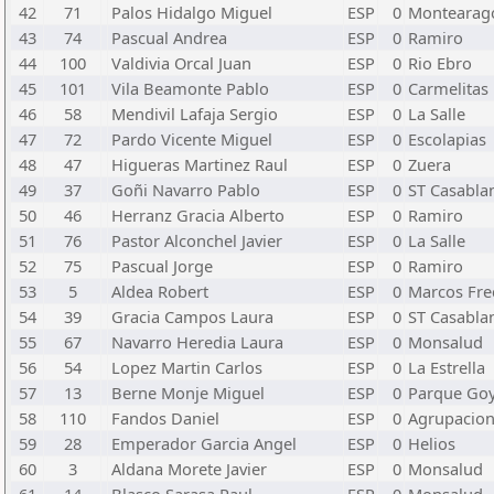
42
71
Palos Hidalgo Miguel
ESP
0
Montearag
43
74
Pascual Andrea
ESP
0
Ramiro
44
100
Valdivia Orcal Juan
ESP
0
Rio Ebro
45
101
Vila Beamonte Pablo
ESP
0
Carmelitas
46
58
Mendivil Lafaja Sergio
ESP
0
La Salle
47
72
Pardo Vicente Miguel
ESP
0
Escolapias
48
47
Higueras Martinez Raul
ESP
0
Zuera
49
37
Goñi Navarro Pablo
ESP
0
ST Casabla
50
46
Herranz Gracia Alberto
ESP
0
Ramiro
51
76
Pastor Alconchel Javier
ESP
0
La Salle
52
75
Pascual Jorge
ESP
0
Ramiro
53
5
Aldea Robert
ESP
0
Marcos Fre
54
39
Gracia Campos Laura
ESP
0
ST Casabla
55
67
Navarro Heredia Laura
ESP
0
Monsalud
56
54
Lopez Martin Carlos
ESP
0
La Estrella
57
13
Berne Monje Miguel
ESP
0
Parque Go
58
110
Fandos Daniel
ESP
0
Agrupacio
59
28
Emperador Garcia Angel
ESP
0
Helios
60
3
Aldana Morete Javier
ESP
0
Monsalud