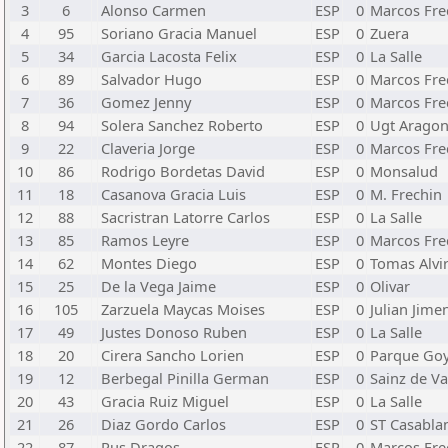
3
6
Alonso Carmen
ESP
0
Marcos Fre
4
95
Soriano Gracia Manuel
ESP
0
Zuera
5
34
Garcia Lacosta Felix
ESP
0
La Salle
6
89
Salvador Hugo
ESP
0
Marcos Fre
7
36
Gomez Jenny
ESP
0
Marcos Fre
8
94
Solera Sanchez Roberto
ESP
0
Ugt Arago
9
22
Claveria Jorge
ESP
0
Marcos Fre
10
86
Rodrigo Bordetas David
ESP
0
Monsalud
11
18
Casanova Gracia Luis
ESP
0
M. Frechin
12
88
Sacristran Latorre Carlos
ESP
0
La Salle
13
85
Ramos Leyre
ESP
0
Marcos Fre
14
62
Montes Diego
ESP
0
Tomas Alvi
15
25
De la Vega Jaime
ESP
0
Olivar
16
105
Zarzuela Maycas Moises
ESP
0
Julian Jime
17
49
Justes Donoso Ruben
ESP
0
La Salle
18
20
Cirera Sancho Lorien
ESP
0
Parque Go
19
12
Berbegal Pinilla German
ESP
0
Sainz de V
20
43
Gracia Ruiz Miguel
ESP
0
La Salle
21
26
Diaz Gordo Carlos
ESP
0
ST Casabla
22
87
Rus Dragos
ESP
0
Marcos Fre