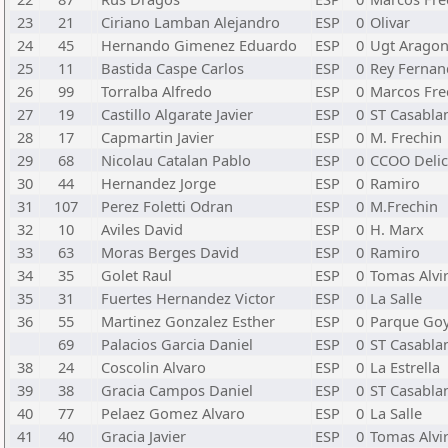
23
21
Ciriano Lamban Alejandro
ESP
0
Olivar
24
45
Hernando Gimenez Eduardo
ESP
0
Ugt Arago
25
11
Bastida Caspe Carlos
ESP
0
Rey Ferna
26
99
Torralba Alfredo
ESP
0
Marcos Fre
27
19
Castillo Algarate Javier
ESP
0
ST Casabla
28
17
Capmartin Javier
ESP
0
M. Frechin
29
68
Nicolau Catalan Pablo
ESP
0
CCOO Delic
30
44
Hernandez Jorge
ESP
0
Ramiro
31
107
Perez Foletti Odran
ESP
0
M.Frechin
32
10
Aviles David
ESP
0
H. Marx
33
63
Moras Berges David
ESP
0
Ramiro
34
35
Golet Raul
ESP
0
Tomas Alvi
35
31
Fuertes Hernandez Victor
ESP
0
La Salle
36
55
Martinez Gonzalez Esther
ESP
0
Parque Go
69
Palacios Garcia Daniel
ESP
0
ST Casabla
38
24
Coscolin Alvaro
ESP
0
La Estrella
39
38
Gracia Campos Daniel
ESP
0
ST Casabla
40
77
Pelaez Gomez Alvaro
ESP
0
La Salle
41
40
Gracia Javier
ESP
0
Tomas Alvi