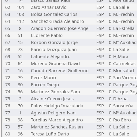
61
14
Blasco Sarasa Raul
ESP
0
Monsalud
62
104
Zaro Aznar David
ESP
0
La Salle
63
108
Bolsa Gonzalez Carlos
ESP
0
M.Frechin
64
112
Sanchez Gracia Alejandro
ESP
0
M.Frechin
65
8
Aragon Guerrero Jose Angel
ESP
0
La Estrella
66
51
LLorente Pablo
ESP
0
M.Frechin
67
15
Borbon Gonzalo Jorge
ESP
0
Mª Auxilia
68
73
Paricio Izuzquiza Juan
ESP
0
La Salle
69
52
Lafuente Alejandro
ESP
0
H,Marx
70
64
Moreno Grañena David
ESP
0
Carmelitas
71
16
Canudo Barreras Guillermo
ESP
0
Monsalud
72
79
Perez Mario
ESP
0
San Vicente
73
30
Forcen Diego
ESP
0
Parque Go
74
56
Martinez Gonzalez Sara
ESP
0
Parque Go
75
2
Alcaine Cuervo Jesus
ESP
0
D.Azua
76
70
Palos Hidalgo Imaculada
ESP
0
Sansueña
77
1
Agustin Peligero Ivan
ESP
0
Mª Auxilia
78
98
Torellas Marco Alejandro
ESP
0
Rio Ebro
79
57
Martinez Sanchez Ruslan
ESP
0
La Salle
80
96
Teresa Luño Dario
ESP
0
La Salle