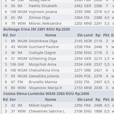
4
50
IM
Paehtz Elisabeth
2462
GER
2586
7
6
108
WGM
Vojinovic Jovana
2295
SRB
2576
6,5
w
8
65
IM
Zimina Olga
2364
ITA
2388
4,5
w
9
79
WIM
Milovic Aleksandra
2202
MNE
2291
5,5
Bulmaga Irina IM 2391 ROU Rp:2320
Rd.
Snr
Name
Elo
Land
Rp
Pkt.
E
1
89
WGM
Dolzhikova Olga
2145
NOR
2119
3
w
2
43
WGM
Guichard Pauline
2338
FRA
2448
5
w
3
36
IM
Ciuksyte Dagne
2356
ENG
2176
3
s
4
51
WGM
Schleining Zoya
2354
GER
2215
2,5
w
5
136
GM
Muzychuk Anna
2534
UKR
2537
5,5
6
106
WGM
Chelushkina Irina
2271
SRB
2421
6
7
93
WGM
Zawadzka Jolanta
2439
POL
2376
4
w
8
67
FM
Brunello Marina
2292
ITA
2497
6,5
9
80
WIM
Stojanovic Marija R
2153
MNE
2038
3
w
Cosma Elena-Luminita WGM 2303 ROU Rp:2456
Rd.
Snr
Name
Elo
Land
Rp
Pkt.
E
2
42
IM
Milliet Sophie
2356
FRA
2408
4,5
s
3
37
WIM
Chevannes Sabrina L
2106
ENG
1888
0,5
w