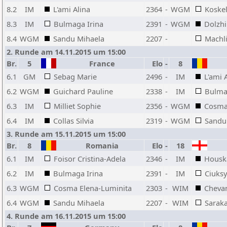
8.2
IM
L'ami Alina
2364
-
WGM
Koskel
8.3
IM
Bulmaga Irina
2391
-
WGM
Dolzhi
8.4
WGM
Sandu Mihaela
2207
-
Machl
2. Runde am 14.11.2015 um 15:00
Br.
5
France
Elo
-
8
6.1
GM
Sebag Marie
2496
-
IM
L'ami 
6.2
WGM
Guichard Pauline
2338
-
IM
Bulma
6.3
IM
Milliet Sophie
2356
-
WGM
Cosma
6.4
IM
Collas Silvia
2319
-
WGM
Sandu
3. Runde am 15.11.2015 um 15:00
Br.
8
Romania
Elo
-
18
6.1
IM
Foisor Cristina-Adela
2346
-
IM
Housk
6.2
IM
Bulmaga Irina
2391
-
IM
Ciuks
6.3
WGM
Cosma Elena-Luminita
2303
-
WIM
Chevan
6.4
WGM
Sandu Mihaela
2207
-
WIM
Saraka
4. Runde am 16.11.2015 um 15:00