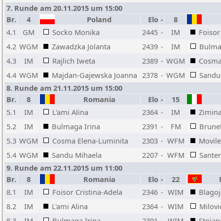
7. Runde am 20.11.2015 um 15:00
Br.
4
Poland
Elo
-
8
4.1
GM
Socko Monika
2445
-
IM
Foisor
4.2
WGM
Zawadzka Jolanta
2439
-
IM
Bulma
4.3
IM
Rajlich Iweta
2389
-
WGM
Cosma
4.4
WGM
Majdan-Gajewska Joanna
2378
-
WGM
Sandu
8. Runde am 21.11.2015 um 15:00
Br.
8
Romania
Elo
-
15
5.1
IM
L'ami Alina
2364
-
IM
Zimin
5.2
IM
Bulmaga Irina
2391
-
FM
Brune
5.3
WGM
Cosma Elena-Luminita
2303
-
WFM
Movile
5.4
WGM
Sandu Mihaela
2207
-
WFM
Sante
9. Runde am 22.11.2015 um 11:00
Br.
8
Romania
Elo
-
22
M
8.1
IM
Foisor Cristina-Adela
2346
-
WIM
Blagoj
8.2
IM
L'ami Alina
2364
-
WIM
Milovi
8.3
IM
Bulmaga Irina
2391
-
WIM
Stojan