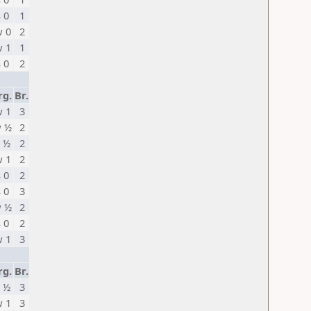
s 0
1
 0
2
 1
1
s 0
2
rg.
Br.
 1
3
 ½
2
 ½
2
 1
2
s 0
2
s 0
3
 ½
2
s 0
2
 1
3
rg.
Br.
 ½
3
 1
3