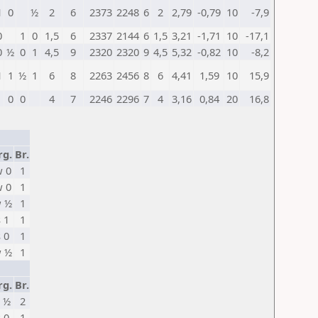
1
0
½
2
6
2373
2248
6
2
2,79
-0,79
10
-7,9
0
1
0
1,5
6
2337
2144
6
1,5
3,21
-1,71
10
-17,1
0
½
0
1
4,5
9
2320
2320
9
4,5
5,32
-0,82
10
-8,2
1
1
½
1
6
8
2263
2456
8
6
4,41
1,59
10
15,9
0
0
4
7
2246
2296
7
4
3,16
0,84
20
16,8
rg.
Br.
 0
1
 0
1
 ½
1
s 1
1
s 0
1
 ½
1
rg.
Br.
 ½
2
s 0
1