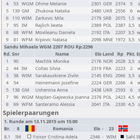
4
53
WGM
Ohme Melanie
2301
GER
2374
5
s
5
139
GM
Zhukova Natalia
2480
UKR
2556
6
w
6
110
WIM
Zarkovic Mila
2179
SRB
2075
1,5
w
7
95
IM
Rajlich Iweta
2389
POL
2387
3,5
8
68
WFM
Movileanu Daniela
2192
ITA
2207
3,5
w
9
81
WFM
Krpovic Natasa
2098
MNE
1972
3,5
Sandu Mihaela WGM 2207 ROU Rp:2296
Rd.
Snr
Name
Elo
Land
Rp
Pkt.
E
1
90
Machlik Monika
2176
NOR
2028
3,5
2
44
IM
Collas Silvia
2319
FRA
2223
2
w
3
38
WIM
Sarakauskiene Zivile
2145
ENG
2066
3,5
4
54
Heinemann Josefine
2224
GER
2266
4
w
5
138
GM
Ushenina Anna
2438
UKR
2593
6
7
96
WGM
Majdan-Gajewska Joanna
2378
POL
2423
4,5
w
8
69
WFM
Santeramo Alessia
2041
ITA
2330
4,5
Spielerpaarungen
1. Runde am 13.11.2015 um 15:00
Br.
8
Romania
Elo
-
23
8.1
IM
Foisor Cristina-Adela
2346
-
WIM
Sahl S