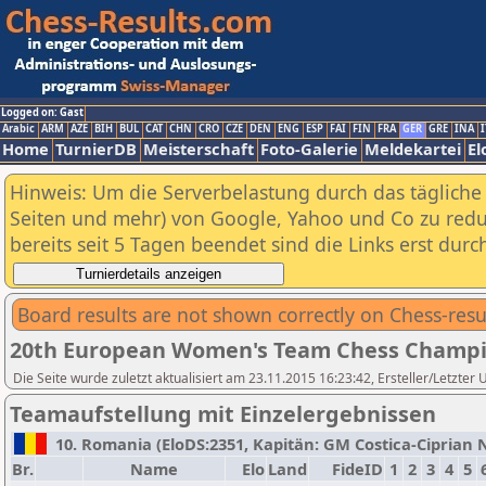
Logged on: Gast
Arabic
ARM
AZE
BIH
BUL
CAT
CHN
CRO
CZE
DEN
ENG
ESP
FAI
FIN
FRA
GER
GRE
INA
I
Home
TurnierDB
Meisterschaft
Foto-Galerie
Meldekartei
El
Hinweis: Um die Serverbelastung durch das tägliche D
Seiten und mehr) von Google, Yahoo und Co zu reduz
bereits seit 5 Tagen beendet sind die Links erst dur
Board results are not shown correctly on Chess-resu
20th European Women's Team Chess Champi
Die Seite wurde zuletzt aktualisiert am 23.11.2015 16:23:42, Ersteller/Letzter
Teamaufstellung mit Einzelergebnissen
10. Romania (EloDS:2351, Kapitän: GM Costica-Ciprian N
Br.
Name
Elo
Land
FideID
1
2
3
4
5