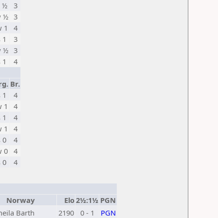
 ½
3
 ½
3
 1
4
s 1
3
 ½
3
s 1
4
rg.
Br.
s 1
4
 1
4
s 1
4
 1
4
s 0
4
 0
4
s 0
4
Norway
Elo
2½:1½
PGN
heila Barth
2190
0 - 1
PGN