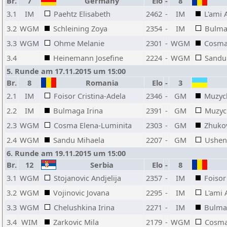
Br.
7
Germany
Elo
-
8
3.1
IM
Paehtz Elisabeth
2462
-
IM
L'ami 
3.2
WGM
Schleining Zoya
2354
-
IM
Bulma
3.3
WGM
Ohme Melanie
2301
-
WGM
Cosma
3.4
Heinemann Josefine
2224
-
WGM
Sandu
5. Runde am 17.11.2015 um 15:00
Br.
8
Romania
Elo
-
3
2.1
IM
Foisor Cristina-Adela
2346
-
GM
Muzyc
2.2
IM
Bulmaga Irina
2391
-
GM
Muzyc
2.3
WGM
Cosma Elena-Luminita
2303
-
GM
Zhukov
2.4
WGM
Sandu Mihaela
2207
-
GM
Ushen
6. Runde am 19.11.2015 um 15:00
Br.
12
Serbia
Elo
-
8
3.1
WGM
Stojanovic Andjelija
2357
-
IM
Foisor
3.2
WGM
Vojinovic Jovana
2295
-
IM
L'ami 
3.3
WGM
Chelushkina Irina
2271
-
IM
Bulma
3.4
WIM
Zarkovic Mila
2179
-
WGM
Cosma