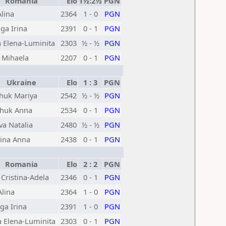
Romania
Elo
1½:2½
PGN
Alina
2364
1 - 0
PGN
ga Irina
2391
0 - 1
PGN
 Elena-Luminita
2303
½ - ½
PGN
 Mihaela
2207
0 - 1
PGN
Ukraine
Elo
1 : 3
PGN
huk Mariya
2542
½ - ½
PGN
huk Anna
2534
0 - 1
PGN
a Natalia
2480
½ - ½
PGN
ina Anna
2438
0 - 1
PGN
Romania
Elo
2 : 2
PGN
 Cristina-Adela
2346
0 - 1
PGN
Alina
2364
1 - 0
PGN
ga Irina
2391
1 - 0
PGN
 Elena-Luminita
2303
0 - 1
PGN