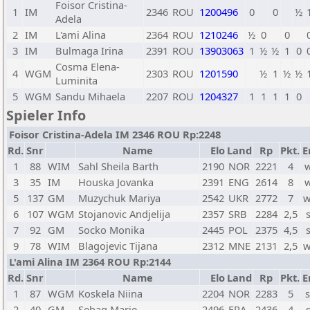
Foisor Cristina-
1
IM
2346
ROU
1200496
0
0
½
Adela
2
IM
L'ami Alina
2364
ROU
1210246
½
0
0
3
IM
Bulmaga Irina
2391
ROU
13903063
1
½
½
1
0
Cosma Elena-
4
WGM
2303
ROU
1201590
½
1
½
½
Luminita
5
WGM
Sandu Mihaela
2207
ROU
1204327
1
1
1
1
0
Spieler Info
Foisor Cristina-Adela IM 2346 ROU Rp:2248
Rd.
Snr
Name
Elo
Land
Rp
Pkt.
E
1
88
WIM
Sahl Sheila Barth
2190
NOR
2221
4
w
3
35
IM
Houska Jovanka
2391
ENG
2614
8
w
5
137
GM
Muzychuk Mariya
2542
UKR
2772
7
w
6
107
WGM
Stojanovic Andjelija
2357
SRB
2284
2,5
7
92
GM
Socko Monika
2445
POL
2375
4,5
9
78
WIM
Blagojevic Tijana
2312
MNE
2131
2,5
w
L'ami Alina IM 2364 ROU Rp:2144
Rd.
Snr
Name
Elo
Land
Rp
Pkt.
E
1
87
WGM
Koskela Niina
2204
NOR
2283
5
s
2
40
GM
Sebag Marie
2496
FRA
2436
4