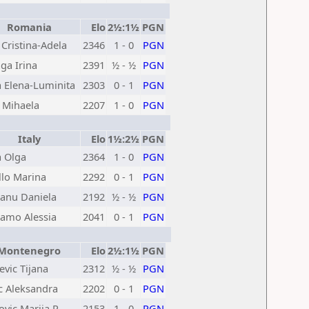
Romania
Elo
2½:1½
PGN
 Cristina-Adela
2346
1 - 0
PGN
ga Irina
2391
½ - ½
PGN
 Elena-Luminita
2303
0 - 1
PGN
 Mihaela
2207
1 - 0
PGN
Italy
Elo
1½:2½
PGN
a Olga
2364
1 - 0
PGN
llo Marina
2292
0 - 1
PGN
anu Daniela
2192
½ - ½
PGN
ramo Alessia
2041
0 - 1
PGN
ontenegro
Elo
2½:1½
PGN
evic Tijana
2312
½ - ½
PGN
c Aleksandra
2202
0 - 1
PGN
ovic Marija R
2153
1 - 0
PGN