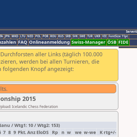
Servert
TA
JPN
MKD
LTU
NED
POL
POR
ROU
RUS
SRB
SVK
SWE
TUR
UKR
VIE
FontSize:11pt
ozahlen
FAQ
Onlineanmeldung
Swiss-Manager
ÖSB
FIDE
urchforsten aller Links (täglich 100.000
ieren, werden bei allen Turnieren, die
ch folgenden Knopf angezeigt:
lts.
onship 2015
 Upload: Icelandic Chess Federation
anu / Wtg1: 10 / Wtg2: 153)
6
7
8
9
Pkt.
Anz
EloDS
Rp
n
w
we
w-we
K
rtg+/-