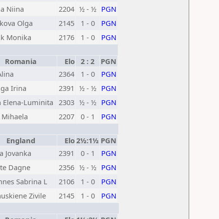
a Niina
2204
½ - ½
PGN
kova Olga
2145
1 - 0
PGN
ik Monika
2176
1 - 0
PGN
Romania
Elo
2 : 2
PGN
Alina
2364
1 - 0
PGN
ga Irina
2391
½ - ½
PGN
 Elena-Luminita
2303
½ - ½
PGN
 Mihaela
2207
0 - 1
PGN
England
Elo
2½:1½
PGN
a Jovanka
2391
0 - 1
PGN
yte Dagne
2356
½ - ½
PGN
nes Sabrina L
2106
1 - 0
PGN
uskiene Zivile
2145
1 - 0
PGN