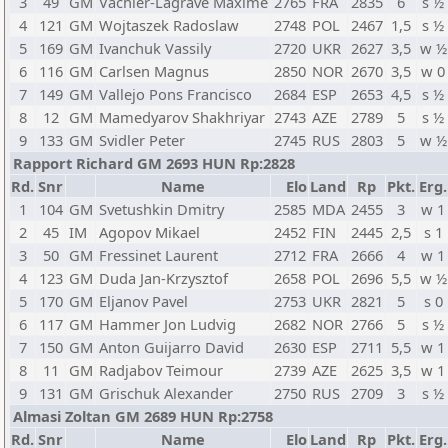
3
49
GM
Vachier-Lagrave Maxime
2765
FRA
2835
6
s ½
4
121
GM
Wojtaszek Radoslaw
2748
POL
2467
1,5
s ½
5
169
GM
Ivanchuk Vassily
2720
UKR
2627
3,5
w ½
6
116
GM
Carlsen Magnus
2850
NOR
2670
3,5
w 0
7
149
GM
Vallejo Pons Francisco
2684
ESP
2653
4,5
s ½
8
12
GM
Mamedyarov Shakhriyar
2743
AZE
2789
5
s ½
9
133
GM
Svidler Peter
2745
RUS
2803
5
w ½
Rapport Richard GM 2693 HUN Rp:2828
Rd.
Snr
Name
Elo
Land
Rp
Pkt.
Erg.
1
104
GM
Svetushkin Dmitry
2585
MDA
2455
3
w 1
2
45
IM
Agopov Mikael
2452
FIN
2445
2,5
s 1
3
50
GM
Fressinet Laurent
2712
FRA
2666
4
w 1
4
123
GM
Duda Jan-Krzysztof
2658
POL
2696
5,5
w ½
5
170
GM
Eljanov Pavel
2753
UKR
2821
5
s 0
6
117
GM
Hammer Jon Ludvig
2682
NOR
2766
5
s ½
7
150
GM
Anton Guijarro David
2630
ESP
2711
5,5
w 1
8
11
GM
Radjabov Teimour
2739
AZE
2625
3,5
w 1
9
131
GM
Grischuk Alexander
2750
RUS
2709
3
s ½
Almasi Zoltan GM 2689 HUN Rp:2758
Rd.
Snr
Name
Elo
Land
Rp
Pkt.
Erg.