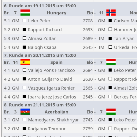
6. Runde am 19.11.2015 um 15:00
Br.
7
Hungary
Elo
-
11
No
5.1
GM
Leko Peter
2708
-
GM
Carlsen M
5.2
GM
Rapport Richard
2693
-
GM
Hammer Jo
5.3
GM
Almasi Zoltan
2689
-
IM
Tari Aryan
5.4
GM
Balogh Csaba
2645
-
IM
Urkedal F
7. Runde am 20.11.2015 um 15:00
Br.
14
Spain
Elo
-
7
Hun
4.1
GM
Vallejo Pons Francisco
2684
-
GM
Leko Peter
4.2
GM
Anton Guijarro David
2630
-
GM
Rapport Ri
4.3
GM
Vazquez Igarza Renier
2565
-
GM
Almasi Zol
4.4
GM
Ibarra Jerez Jose Carlos
2545
-
GM
Berkes Fer
8. Runde am 21.11.2015 um 15:00
Br.
3
Azerbaijan
Elo
-
7
Hun
3.1
GM
Mamedyarov Shakhriyar
2743
-
GM
Leko Peter
3.2
GM
Radjabov Teimour
2739
-
GM
Rapport Ri