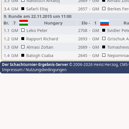
3.3
GM
Naiditsch Arkadij
2689
-
GM
Almasi Zol
3.4
GM
Safarli Eltaj
2657
-
GM
Berkes Fer
9. Runde am 22.11.2015 um 11:00
Br.
7
Hungary
Elo
-
1
Ru
1.1
GM
Leko Peter
2708
-
GM
Svidler Pet
1.2
GM
Rapport Richard
2693
-
GM
Grischuk A
1.3
GM
Almasi Zoltan
2689
-
GM
Tomashevs
1.4
GM
Balogh Csaba
2645
-
GM
Nepomniac
Der Schachturnier-Ergebnis-Server
© 2006-2026 Heinz Herzog
, CMS
Impressum / Nutzungsbedingungen