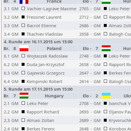
Br.
4
France
Elo
-
7
Hun
3.1
GM
Vachier-Lagrave Maxime
2765
-
GM
Leko Peter
3.2
GM
Fressinet Laurent
2712
-
GM
Rapport Ri
3.3
GM
Bacrot Etienne
2686
-
GM
Almasi Zol
3.4
GM
Tkachiev Vladislav
2658
-
GM
Balogh Cs
4. Runde am 16.11.2015 um 15:00
Br.
8
Poland
Elo
-
7
Hun
6.1
GM
Wojtaszek Radoslaw
2748
-
GM
Leko Peter
6.2
GM
Duda Jan-Krzysztof
2658
-
GM
Rapport Ri
6.3
GM
Gajewski Grzegorz
2647
-
GM
Berkes Fer
6.4
GM
Kempinski Robert
2614
-
GM
Balogh Cs
5. Runde am 17.11.2015 um 15:00
Br.
7
Hungary
Elo
-
2
Ukr
2.1
GM
Leko Peter
2708
-
GM
Ivanchuk V
2.2
GM
Rapport Richard
2693
-
GM
Eljanov Pa
2.3
GM
Almasi Zoltan
2689
-
GM
Kryvoruchk
2.4
GM
Berkes Ferenc
2648
-
GM
Korobov A