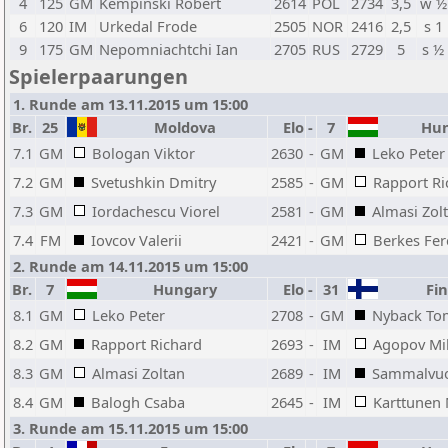
4
125
GM
Kempinski Robert
2614
POL
2734
3,5
w ½
6
120
IM
Urkedal Frode
2505
NOR
2416
2,5
s 1
9
175
GM
Nepomniachtchi Ian
2705
RUS
2729
5
s ½
Spielerpaarungen
1. Runde am 13.11.2015 um 15:00
Br.
25
Moldova
Elo
-
7
Hun
7.1
GM
Bologan Viktor
2630
-
GM
Leko Peter
7.2
GM
Svetushkin Dmitry
2585
-
GM
Rapport Ri
7.3
GM
Iordachescu Viorel
2581
-
GM
Almasi Zol
7.4
FM
Iovcov Valerii
2421
-
GM
Berkes Fer
2. Runde am 14.11.2015 um 15:00
Br.
7
Hungary
Elo
-
31
Fin
8.1
GM
Leko Peter
2708
-
GM
Nyback To
8.2
GM
Rapport Richard
2693
-
IM
Agopov Mi
8.3
GM
Almasi Zoltan
2689
-
IM
Sammalvuo
8.4
GM
Balogh Csaba
2645
-
IM
Karttunen 
3. Runde am 15.11.2015 um 15:00