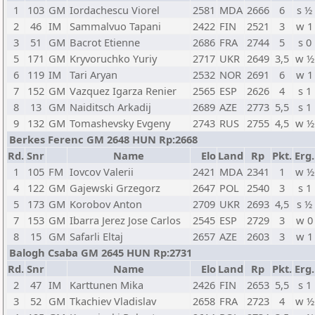
1
103
GM
Iordachescu Viorel
2581
MDA
2666
6
s ½
2
46
IM
Sammalvuo Tapani
2422
FIN
2521
3
w 1
3
51
GM
Bacrot Etienne
2686
FRA
2744
5
s 0
5
171
GM
Kryvoruchko Yuriy
2717
UKR
2649
3,5
w ½
6
119
IM
Tari Aryan
2532
NOR
2691
6
w 1
7
152
GM
Vazquez Igarza Renier
2565
ESP
2626
4
s 1
8
13
GM
Naiditsch Arkadij
2689
AZE
2773
5,5
s 1
9
132
GM
Tomashevsky Evgeny
2743
RUS
2755
4,5
w ½
Berkes Ferenc GM 2648 HUN Rp:2668
Rd.
Snr
Name
Elo
Land
Rp
Pkt.
Erg.
1
105
FM
Iovcov Valerii
2421
MDA
2341
1
w ½
4
122
GM
Gajewski Grzegorz
2647
POL
2540
3
s 1
5
173
GM
Korobov Anton
2709
UKR
2693
4,5
s ½
7
153
GM
Ibarra Jerez Jose Carlos
2545
ESP
2729
3
w 0
8
15
GM
Safarli Eltaj
2657
AZE
2603
3
w 1
Balogh Csaba GM 2645 HUN Rp:2731
Rd.
Snr
Name
Elo
Land
Rp
Pkt.
Erg.
2
47
IM
Karttunen Mika
2426
FIN
2653
5,5
s 1
3
52
GM
Tkachiev Vladislav
2658
FRA
2723
4
w ½