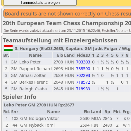
Board results are not shown correctly on Chess-resu
20th European Team Chess Championship 2
Die Seite wurde zuletzt aktualisiert am 23.11.2015 16:22:46, Ersteller/Letzter
Teamaufstellung mit Einzelergebnissen
3. Hungary (EloDS:2685, Kapitän: GM Judit Polgar / Wtg1
Br.
Name
Elo
Land
FideID
1
2
3
4
5
6
7
8
1
GM
Leko Peter
2708
HUN
703303
0
1
½
½
½
0
½
½
2
GM
Rapport Richard
2693
HUN
738590
1
1
1
½
0
½
1
1
3
GM
Almasi Zoltan
2689
HUN
702293
½
1
0
½
1
1
1
4
GM
Berkes Ferenc
2648
HUN
718572
½
1
½
0
1
5
GM
Balogh Csaba
2645
HUN
718939
1
½
½
1
Spieler Info
Leko Peter GM 2708 HUN Rp:2677
Rd.
Snr
Name
Elo
Land
Rp
Pkt.
Erg.
1
102
GM
Bologan Viktor
2630
MDA
2845
7
s 0
2
44
GM
Nyback Tomi
2594
FIN
2480
2
w 1