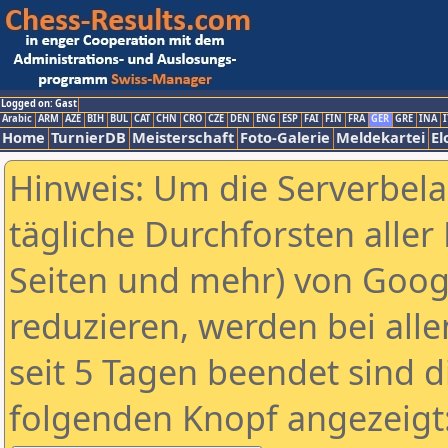
Logged on: Gast
Arabic
ARM
AZE
BIH
BUL
CAT
CHN
CRO
CZE
DEN
ENG
ESP
FAI
FIN
FRA
GER
GRE
INA
I
Home
TurnierDB
Meisterschaft
Foto-Galerie
Meldekartei
El
Hinweis: Um die Serverbel
tägliche Durchforsten aller 
Seiten und mehr) von Goog
reduzieren, werden bei alle
seit 5 Tagen beendet sind d
folgenden Knopf angezeigt