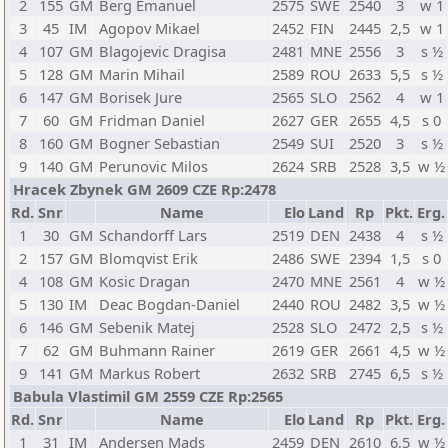
2
155
GM
Berg Emanuel
2575
SWE
2540
3
w 1
3
45
IM
Agopov Mikael
2452
FIN
2445
2,5
w 1
4
107
GM
Blagojevic Dragisa
2481
MNE
2556
3
s ½
5
128
GM
Marin Mihail
2589
ROU
2633
5,5
s ½
6
147
GM
Borisek Jure
2565
SLO
2562
4
w 1
7
60
GM
Fridman Daniel
2627
GER
2655
4,5
s 0
8
160
GM
Bogner Sebastian
2549
SUI
2520
3
s ½
9
140
GM
Perunovic Milos
2624
SRB
2528
3,5
w ½
Hracek Zbynek GM 2609 CZE Rp:2478
Rd.
Snr
Name
Elo
Land
Rp
Pkt.
Erg.
1
30
GM
Schandorff Lars
2519
DEN
2438
4
s ½
2
157
GM
Blomqvist Erik
2486
SWE
2394
1,5
s 0
4
108
GM
Kosic Dragan
2470
MNE
2561
4
w ½
5
130
IM
Deac Bogdan-Daniel
2440
ROU
2482
3,5
w ½
6
146
GM
Sebenik Matej
2528
SLO
2472
2,5
s ½
7
62
GM
Buhmann Rainer
2619
GER
2661
4,5
w ½
9
141
GM
Markus Robert
2632
SRB
2745
6,5
s ½
Babula Vlastimil GM 2559 CZE Rp:2565
Rd.
Snr
Name
Elo
Land
Rp
Pkt.
Erg.
1
31
IM
Andersen Mads
2459
DEN
2610
6,5
w ½