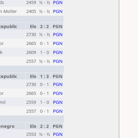
ds
2459
½ - ½
PGN
n Moller
2405
½ - ½
PGN
epublic
Elo
2 : 2
PGN
2730
½ - ½
PGN
or
2665
0 - 1
PGN
ek
2609
1 - 0
PGN
2557
½ - ½
PGN
epublic
Elo
1 : 3
PGN
2730
0 - 1
PGN
or
2665
0 - 1
PGN
mil
2559
1 - 0
PGN
2557
0 - 1
PGN
negro
Elo
2 : 2
PGN
2553
½ - ½
PGN