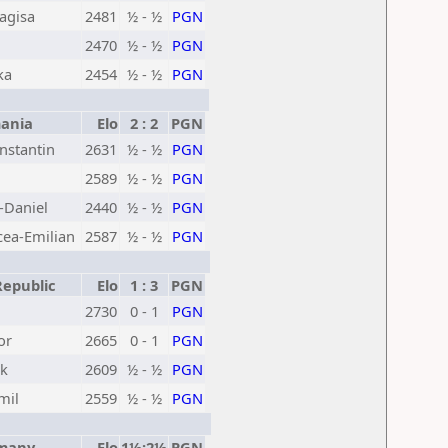
agisa
2481
½ - ½
PGN
2470
½ - ½
PGN
ka
2454
½ - ½
PGN
ania
Elo
2 : 2
PGN
nstantin
2631
½ - ½
PGN
2589
½ - ½
PGN
-Daniel
2440
½ - ½
PGN
cea-Emilian
2587
½ - ½
PGN
epublic
Elo
1 : 3
PGN
2730
0 - 1
PGN
or
2665
0 - 1
PGN
ek
2609
½ - ½
PGN
mil
2559
½ - ½
PGN
many
Elo
1½:2½
PGN