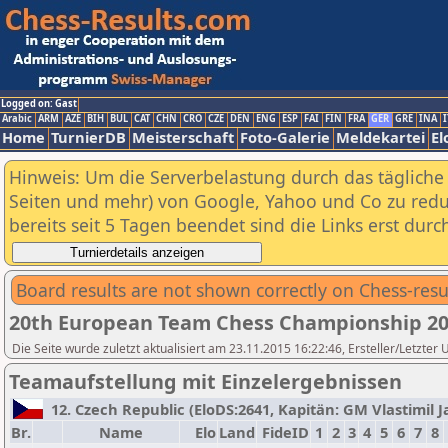
Logged on: Gast
Arabic
ARM
AZE
BIH
BUL
CAT
CHN
CRO
CZE
DEN
ENG
ESP
FAI
FIN
FRA
GER
GRE
INA
I
Home
TurnierDB
Meisterschaft
Foto-Galerie
Meldekartei
El
Hinweis: Um die Serverbelastung durch das tägliche D
Seiten und mehr) von Google, Yahoo und Co zu reduz
bereits seit 5 Tagen beendet sind die Links erst dur
Board results are not shown correctly on Chess-resu
20th European Team Chess Championship 2
Die Seite wurde zuletzt aktualisiert am 23.11.2015 16:22:46, Ersteller/Letzter
Teamaufstellung mit Einzelergebnissen
12. Czech Republic (EloDS:2641, Kapitän: GM Vlastimil Ja
Br.
Name
Elo
Land
FideID
1
2
3
4
5
6
7
8