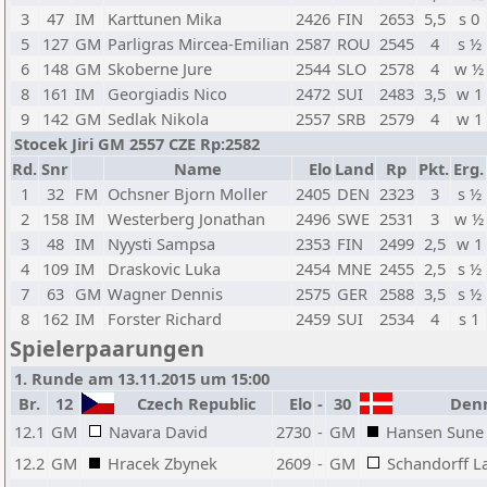
3
47
IM
Karttunen Mika
2426
FIN
2653
5,5
s 0
5
127
GM
Parligras Mircea-Emilian
2587
ROU
2545
4
s ½
6
148
GM
Skoberne Jure
2544
SLO
2578
4
w ½
8
161
IM
Georgiadis Nico
2472
SUI
2483
3,5
w 1
9
142
GM
Sedlak Nikola
2557
SRB
2579
4
w 1
Stocek Jiri GM 2557 CZE Rp:2582
Rd.
Snr
Name
Elo
Land
Rp
Pkt.
Erg.
1
32
FM
Ochsner Bjorn Moller
2405
DEN
2323
3
s ½
2
158
IM
Westerberg Jonathan
2496
SWE
2531
3
w ½
3
48
IM
Nyysti Sampsa
2353
FIN
2499
2,5
w 1
4
109
IM
Draskovic Luka
2454
MNE
2455
2,5
s ½
7
63
GM
Wagner Dennis
2575
GER
2588
3,5
s ½
8
162
IM
Forster Richard
2459
SUI
2534
4
s 1
Spielerpaarungen
1. Runde am 13.11.2015 um 15:00
Br.
12
Czech Republic
Elo
-
30
Den
12.1
GM
Navara David
2730
-
GM
Hansen Sune
12.2
GM
Hracek Zbynek
2609
-
GM
Schandorff L