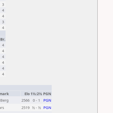
3
4
4
3
4
Br.
4
4
4
4
4
4
mark
Elo
1½:2½
PGN
 Berg
2566
0 - 1
PGN
ars
2519
½ - ½
PGN