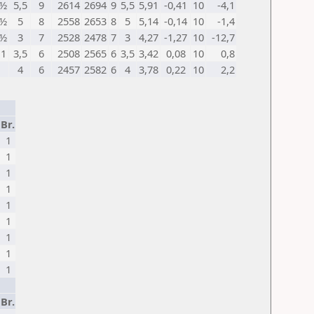
½
5,5
9
2614
2694
9
5,5
5,91
-0,41
10
-4,1
½
5
8
2558
2653
8
5
5,14
-0,14
10
-1,4
½
3
7
2528
2478
7
3
4,27
-1,27
10
-12,7
1
3,5
6
2508
2565
6
3,5
3,42
0,08
10
0,8
4
6
2457
2582
6
4
3,78
0,22
10
2,2
Br.
1
1
1
1
1
1
1
1
1
Br.