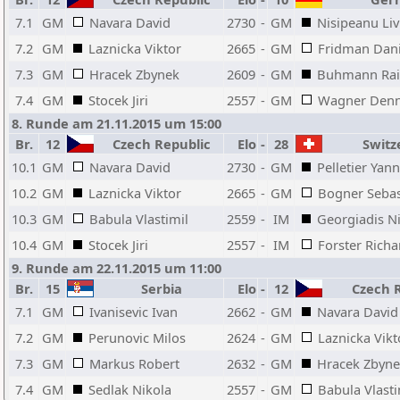
7.1
GM
Navara David
2730
-
GM
Nisipeanu Liv
7.2
GM
Laznicka Viktor
2665
-
GM
Fridman Dani
7.3
GM
Hracek Zbynek
2609
-
GM
Buhmann Rai
7.4
GM
Stocek Jiri
2557
-
GM
Wagner Denn
8. Runde am 21.11.2015 um 15:00
Br.
12
Czech Republic
Elo
-
28
Switz
10.1
GM
Navara David
2730
-
GM
Pelletier Yann
10.2
GM
Laznicka Viktor
2665
-
GM
Bogner Sebas
10.3
GM
Babula Vlastimil
2559
-
IM
Georgiadis N
10.4
GM
Stocek Jiri
2557
-
IM
Forster Richa
9. Runde am 22.11.2015 um 11:00
Br.
15
Serbia
Elo
-
12
Czech R
7.1
GM
Ivanisevic Ivan
2662
-
GM
Navara David
7.2
GM
Perunovic Milos
2624
-
GM
Laznicka Vikt
7.3
GM
Markus Robert
2632
-
GM
Hracek Zbyn
7.4
GM
Sedlak Nikola
2557
-
GM
Babula Vlasti