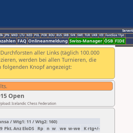
Servert
TA
JPN
MKD
LTU
NED
POL
POR
ROU
RUS
SRB
SVK
SWE
TUR
UKR
VIE
FontSize:11pt
ozahlen
FAQ
Onlineanmeldung
Swiss-Manager
ÖSB
FIDE
urchforsten aller Links (täglich 100.000
ieren, werden bei allen Turnieren, die
ch folgenden Knopf angezeigt:
lts.
015 Open
 Upload: Icelandic Chess Federation
nsa / Wtg1: 11 / Wtg2: 160)
9
Pkt.
Anz
EloDS
Rp
n
w
we
w-we
K
rtg+/-