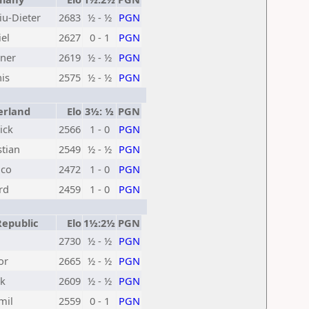
iu-Dieter
2683
½ - ½
PGN
el
2627
0 - 1
PGN
ner
2619
½ - ½
PGN
is
2575
½ - ½
PGN
erland
Elo
3½: ½
PGN
ick
2566
1 - 0
PGN
tian
2549
½ - ½
PGN
ico
2472
1 - 0
PGN
rd
2459
1 - 0
PGN
epublic
Elo
1½:2½
PGN
2730
½ - ½
PGN
or
2665
½ - ½
PGN
ek
2609
½ - ½
PGN
mil
2559
0 - 1
PGN