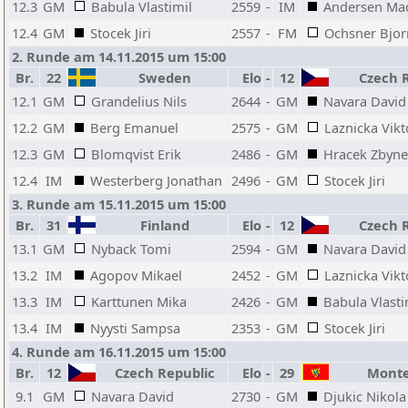
12.3
GM
Babula Vlastimil
2559
-
IM
Andersen Ma
12.4
GM
Stocek Jiri
2557
-
FM
Ochsner Bjor
2. Runde am 14.11.2015 um 15:00
Br.
22
Sweden
Elo
-
12
Czech R
12.1
GM
Grandelius Nils
2644
-
GM
Navara David
12.2
GM
Berg Emanuel
2575
-
GM
Laznicka Vikt
12.3
GM
Blomqvist Erik
2486
-
GM
Hracek Zbyn
12.4
IM
Westerberg Jonathan
2496
-
GM
Stocek Jiri
3. Runde am 15.11.2015 um 15:00
Br.
31
Finland
Elo
-
12
Czech R
13.1
GM
Nyback Tomi
2594
-
GM
Navara David
13.2
IM
Agopov Mikael
2452
-
GM
Laznicka Vikt
13.3
IM
Karttunen Mika
2426
-
GM
Babula Vlasti
13.4
IM
Nyysti Sampsa
2353
-
GM
Stocek Jiri
4. Runde am 16.11.2015 um 15:00
Br.
12
Czech Republic
Elo
-
29
Monte
9.1
GM
Navara David
2730
-
GM
Djukic Nikola