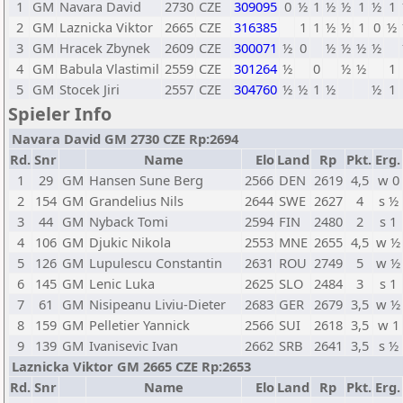
1
GM
Navara David
2730
CZE
309095
0
½
1
½
½
1
½
1
2
GM
Laznicka Viktor
2665
CZE
316385
1
1
½
½
1
0
½
3
GM
Hracek Zbynek
2609
CZE
300071
½
0
½
½
½
½
4
GM
Babula Vlastimil
2559
CZE
301264
½
0
½
½
1
5
GM
Stocek Jiri
2557
CZE
304760
½
½
1
½
½
1
Spieler Info
Navara David GM 2730 CZE Rp:2694
Rd.
Snr
Name
Elo
Land
Rp
Pkt.
Erg.
1
29
GM
Hansen Sune Berg
2566
DEN
2619
4,5
w 0
2
154
GM
Grandelius Nils
2644
SWE
2627
4
s ½
3
44
GM
Nyback Tomi
2594
FIN
2480
2
s 1
4
106
GM
Djukic Nikola
2553
MNE
2655
4,5
w ½
5
126
GM
Lupulescu Constantin
2631
ROU
2749
5
w ½
6
145
GM
Lenic Luka
2625
SLO
2484
3
s 1
7
61
GM
Nisipeanu Liviu-Dieter
2683
GER
2679
3,5
w ½
8
159
GM
Pelletier Yannick
2566
SUI
2618
3,5
w 1
9
139
GM
Ivanisevic Ivan
2662
SRB
2641
3,5
s ½
Laznicka Viktor GM 2665 CZE Rp:2653
Rd.
Snr
Name
Elo
Land
Rp
Pkt.
Erg.