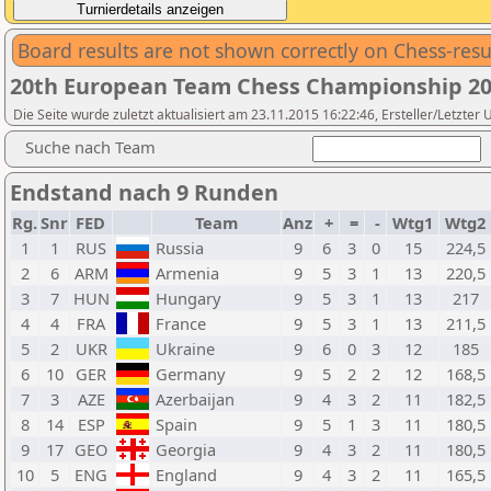
Board results are not shown correctly on Chess-resu
20th European Team Chess Championship 2
Die Seite wurde zuletzt aktualisiert am 23.11.2015 16:22:46, Ersteller/Letzter
Suche nach Team
Endstand nach 9 Runden
Rg.
Snr
FED
Team
Anz
+
=
-
Wtg1
Wtg2
1
1
RUS
Russia
9
6
3
0
15
224,5
2
6
ARM
Armenia
9
5
3
1
13
220,5
3
7
HUN
Hungary
9
5
3
1
13
217
4
4
FRA
France
9
5
3
1
13
211,5
5
2
UKR
Ukraine
9
6
0
3
12
185
6
10
GER
Germany
9
5
2
2
12
168,5
7
3
AZE
Azerbaijan
9
4
3
2
11
182,5
8
14
ESP
Spain
9
5
1
3
11
180,5
9
17
GEO
Georgia
9
4
3
2
11
180,5
10
5
ENG
England
9
4
3
2
11
165,5