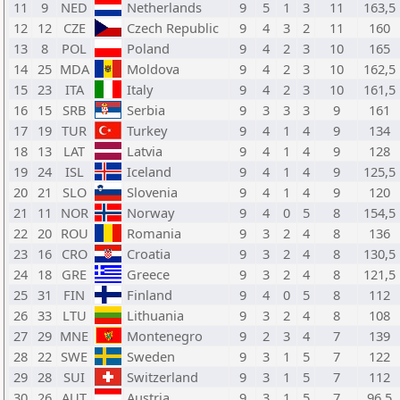
11
9
NED
Netherlands
9
5
1
3
11
163,5
12
12
CZE
Czech Republic
9
4
3
2
11
160
13
8
POL
Poland
9
4
2
3
10
165
14
25
MDA
Moldova
9
4
2
3
10
162,5
15
23
ITA
Italy
9
4
2
3
10
161,5
16
15
SRB
Serbia
9
3
3
3
9
161
17
19
TUR
Turkey
9
4
1
4
9
134
18
13
LAT
Latvia
9
4
1
4
9
128
19
24
ISL
Iceland
9
4
1
4
9
125,5
20
21
SLO
Slovenia
9
4
1
4
9
120
21
11
NOR
Norway
9
4
0
5
8
154,5
22
20
ROU
Romania
9
3
2
4
8
136
23
16
CRO
Croatia
9
3
2
4
8
130,5
24
18
GRE
Greece
9
3
2
4
8
121,5
25
31
FIN
Finland
9
4
0
5
8
112
26
33
LTU
Lithuania
9
3
2
4
8
108
27
29
MNE
Montenegro
9
2
3
4
7
139
28
22
SWE
Sweden
9
3
1
5
7
122
29
28
SUI
Switzerland
9
3
1
5
7
112
30
26
AUT
Austria
9
3
1
5
7
96,5