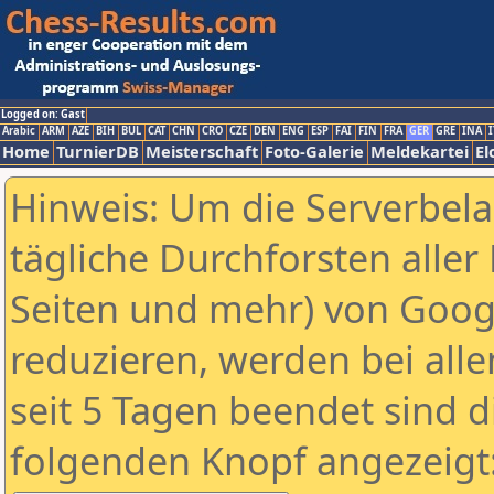
Logged on: Gast
Arabic
ARM
AZE
BIH
BUL
CAT
CHN
CRO
CZE
DEN
ENG
ESP
FAI
FIN
FRA
GER
GRE
INA
I
Home
TurnierDB
Meisterschaft
Foto-Galerie
Meldekartei
El
Hinweis: Um die Serverbel
tägliche Durchforsten aller 
Seiten und mehr) von Goog
reduzieren, werden bei alle
seit 5 Tagen beendet sind d
folgenden Knopf angezeigt