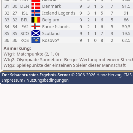
31
30
DEN
Denmark
9
3
1
5
7
91,5
32
27
ISL
Iceland Legends
9
3
1
5
7
91
33
32
BEL
Belgium
9
2
1
6
5
86
34
34
FAI
Faroe Islands
9
2
1
6
5
59,5
35
35
SCO
Scotland
9
1
1
7
3
19,5
36
36
KOS
Kosovo*
9
1
0
8
2
62,5
Anmerkung:
Wtg1: Matchpunkte (2, 1, 0)
Wtg2: Olympiade-Sonneborn-Berger-Wertung mit einem Streichr
Wtg3: Spielepunkte der einzelnen Spieler dieser Mannschaft
Der Schachturnier-Ergebnis-Server
© 2006-2026 Heinz Herzog
, CMS
Impressum / Nutzungsbedingungen