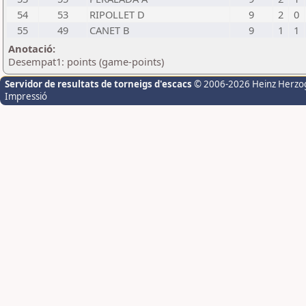
54
53
RIPOLLET D
9
2
0
55
49
CANET B
9
1
1
Anotació:
Desempat1: points (game-points)
Servidor de resultats de torneigs d'escacs
© 2006-2026 Heinz Herzo
Impressió