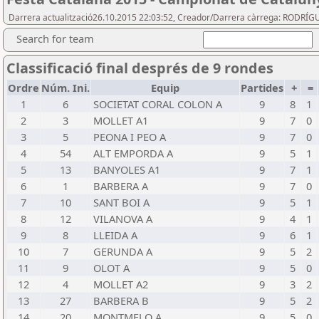
Darrera actualització26.10.2015 22:03:52, Creador/Darrera càrrega: RODRÍG
Search for team
Classificació final després de 9 rondes
Ordre
Núm. Ini.
Equip
Partides
+
=
1
6
SOCIETAT CORAL COLON A
9
8
1
2
3
MOLLET A1
9
7
0
3
5
PEONA I PEO A
9
7
0
4
54
ALT EMPORDA A
9
5
1
5
13
BANYOLES A1
9
7
1
6
1
BARBERA A
9
7
0
7
10
SANT BOI A
9
5
1
8
12
VILANOVA A
9
4
1
9
8
LLEIDA A
9
6
1
10
7
GERUNDA A
9
5
2
11
9
OLOT A
9
5
0
12
4
MOLLET A2
9
3
2
13
27
BARBERA B
9
5
2
14
20
MONTMELO A
9
5
0