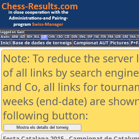
Logged on: Gast
Arabic
ARM
AZE
BIH
BUL
CAT
CHN
CRO
CZE
DEN
ENG
ESP
FAI
FIN
FRA
GER
GRE
INA
I
Inici
Base de dades de torneigs
Campionat AUT
Pictures
P+F
Note: To reduce the server 
of all links by search engin
and Co, all links for tourn
weeks (end-date) are shown 
following button:
Festa Catalana 2015 - Campionat de Catalun