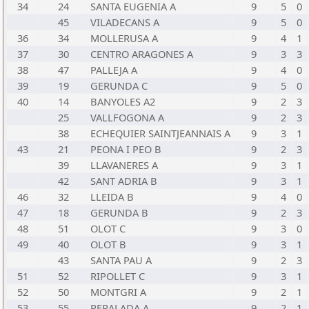
34
24
SANTA EUGENIA A
9
5
0
45
VILADECANS A
9
5
0
36
34
MOLLERUSA A
9
4
1
37
30
CENTRO ARAGONES A
9
3
3
38
47
PALLEJA A
9
4
0
39
19
GERUNDA C
9
5
0
40
14
BANYOLES A2
9
2
3
25
VALLFOGONA A
9
2
3
38
ECHEQUIER SAINTJEANNAIS A
9
3
1
43
21
PEONA I PEO B
9
2
3
39
LLAVANERES A
9
3
1
42
SANT ADRIA B
9
3
1
46
32
LLEIDA B
9
4
0
47
18
GERUNDA B
9
2
3
48
51
OLOT C
9
3
0
49
40
OLOT B
9
3
1
43
SANTA PAU A
9
2
3
51
52
RIPOLLET C
9
3
1
52
50
MONTGRI A
9
2
1
53
55
PERALADA A
9
2
1