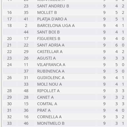
23
SANT ANDREU B
9
4
2
16
35
MOLLET B
9
5
2
17
41
PLATJA D'ARO A
9
5
1
18
2
BARCELONA UGA A
9
4
1
44
SANT BOI B
9
4
1
20
17
FIGUERES B
9
4
0
21
22
SANT ADRIA A
9
6
0
22
29
CASTELLAR A
9
4
2
23
26
AGUSTI A
9
3
3
24
11
VILAFRANCA A
9
5
0
37
RUBINENCA A
9
5
0
26
31
GUIXOLENC A
9
4
1
33
MOLI NOU A
9
4
1
28
48
RIPOLLET A
9
3
3
29
28
CANET A
9
3
2
30
15
COMTAL A
9
3
3
31
36
PRAT A
9
4
0
32
16
CORNELLA A
9
3
2
33
46
MONTMELO B
9
3
1