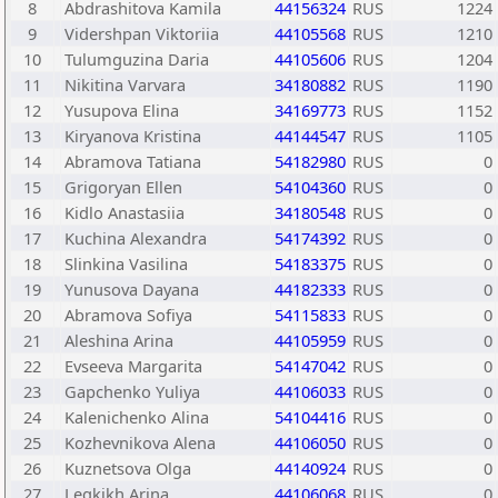
8
Abdrashitova Kamila
44156324
RUS
1224
9
Vidershpan Viktoriia
44105568
RUS
1210
10
Tulumguzina Daria
44105606
RUS
1204
11
Nikitina Varvara
34180882
RUS
1190
12
Yusupova Elina
34169773
RUS
1152
13
Kiryanova Kristina
44144547
RUS
1105
14
Abramova Tatiana
54182980
RUS
0
15
Grigoryan Ellen
54104360
RUS
0
16
Kidlo Anastasiia
34180548
RUS
0
17
Kuchina Alexandra
54174392
RUS
0
18
Slinkina Vasilina
54183375
RUS
0
19
Yunusova Dayana
44182333
RUS
0
20
Abramova Sofiya
54115833
RUS
0
21
Aleshina Arina
44105959
RUS
0
22
Evseeva Margarita
54147042
RUS
0
23
Gapchenko Yuliya
44106033
RUS
0
24
Kalenichenko Alina
54104416
RUS
0
25
Kozhevnikova Alena
44106050
RUS
0
26
Kuznetsova Olga
44140924
RUS
0
27
Legkikh Arina
44106068
RUS
0