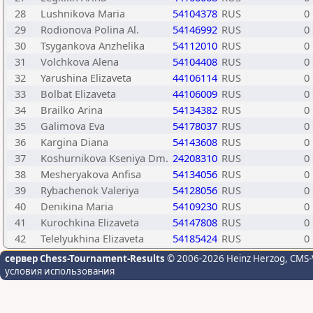
28
Lushnikova Maria
54104378
RUS
0
29
Rodionova Polina Al.
54146992
RUS
0
30
Tsygankova Anzhelika
54112010
RUS
0
31
Volchkova Alena
54104408
RUS
0
32
Yarushina Elizaveta
44106114
RUS
0
33
Bolbat Elizaveta
44106009
RUS
0
34
Brailko Arina
54134382
RUS
0
35
Galimova Eva
54178037
RUS
0
36
Kargina Diana
54143608
RUS
0
37
Koshurnikova Kseniya Dm.
24208310
RUS
0
38
Mesheryakova Anfisa
54134056
RUS
0
39
Rybachenok Valeriya
54128056
RUS
0
40
Denikina Maria
54109230
RUS
0
41
Kurochkina Elizaveta
54147808
RUS
0
42
Telelyukhina Elizaveta
54185424
RUS
0
сервер Chess-Tournament-Results
© 2006-2026 Heinz Herzog
, CMS-
условия использования