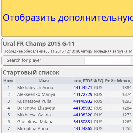
Отобразить дополнительну
Ural FR Champ 2015 G-11
Последнее обновление08.11.2015 12:13:49, Автор/Последняя загрузка: M
Search for player
Стартовый список
Ном.
Имя
код FIDE
ФЕД.
Рейт.Межд.
1
Mikhalevich Arina
44144571
RUS
1384
2
Alekseenko Mariya
44172729
RUS
1374
3
Kuznetsova Yulia
44140932
RUS
1293
4
Baranova Elizaveta
44105983
RUS
1284
5
Mikheeva Galina
44108320
RUS
1273
6
Glushkova Milana
34180831
RUS
1265
7
Mirgalina Anna
44144865
RUS
1255