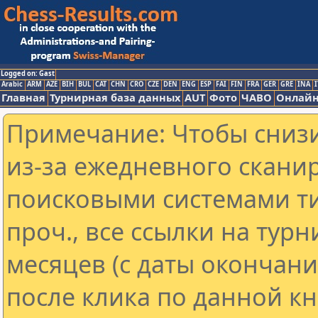
Logged on: Gast
Arabic
ARM
AZE
BIH
BUL
CAT
CHN
CRO
CZE
DEN
ENG
ESP
FAI
FIN
FRA
GER
GRE
INA
I
Главная
Турнирная база данных
AUT
Фото
ЧАВО
Онлайн
Примечание: Чтобы снизи
из-за ежедневного скани
поисковыми системами ти
проч., все ссылки на тур
месяцев (с даты окончан
после клика по данной кн