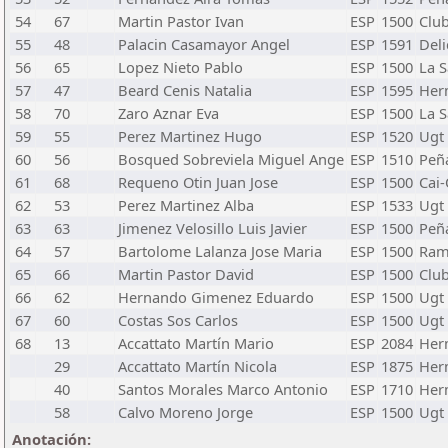
54
67
Martin Pastor Ivan
ESP
1500
Club
55
48
Palacin Casamayor Angel
ESP
1591
Deli
56
65
Lopez Nieto Pablo
ESP
1500
La 
57
47
Beard Cenis Natalia
ESP
1595
Her
58
70
Zaro Aznar Eva
ESP
1500
La 
59
55
Perez Martinez Hugo
ESP
1520
Ugt
60
56
Bosqued Sobreviela Miguel Ange
ESP
1510
Peña
61
68
Requeno Otin Juan Jose
ESP
1500
Cai-
62
53
Perez Martinez Alba
ESP
1533
Ugt
63
63
Jimenez Velosillo Luis Javier
ESP
1500
Peña
64
57
Bartolome Lalanza Jose Maria
ESP
1500
Ram
65
66
Martin Pastor David
ESP
1500
Club
66
62
Hernando Gimenez Eduardo
ESP
1500
Ugt
67
60
Costas Sos Carlos
ESP
1500
Ugt
68
13
Accattato Martín Mario
ESP
2084
Her
29
Accattato Martín Nicola
ESP
1875
Her
40
Santos Morales Marco Antonio
ESP
1710
Her
58
Calvo Moreno Jorge
ESP
1500
Ugt
Anotación: