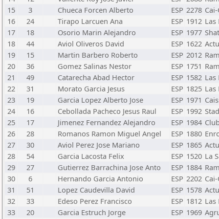
15
3
Chueca Forcen Alberto
ESP
2278
Cai-
16
24
Tirapo Larcuen Ana
ESP
1912
Las
17
18
Osorio Marin Alejandro
ESP
1977
Shat
18
44
Aviol Oliveros David
ESP
1622
Act
19
15
Martin Barbero Roberto
ESP
2012
Ram
20
36
Gomez Salinas Nestor
ESP
1751
Ram
21
49
Catarecha Abad Hector
ESP
1582
Las
22
31
Morato Garcia Jesus
ESP
1825
Las
23
19
Garcia Lopez Alberto Jose
ESP
1971
Cai
24
16
Cebollada Pacheco Jesus Raul
ESP
1992
Sta
25
17
Jimenez Fernandez Alejandro
ESP
1984
Club
26
28
Romanos Ramon Miguel Angel
ESP
1880
Enr
27
30
Aviol Perez Jose Mariano
ESP
1865
Act
28
54
Garcia Lacosta Felix
ESP
1520
La 
29
27
Gutierrez Barrachina Jose Anto
ESP
1884
Ram
30
6
Hernando Garcia Antonio
ESP
2202
Cai-
31
51
Lopez Caudevilla David
ESP
1578
Act
32
33
Edeso Perez Francisco
ESP
1812
Las
33
20
Garcia Estruch Jorge
ESP
1969
Agru