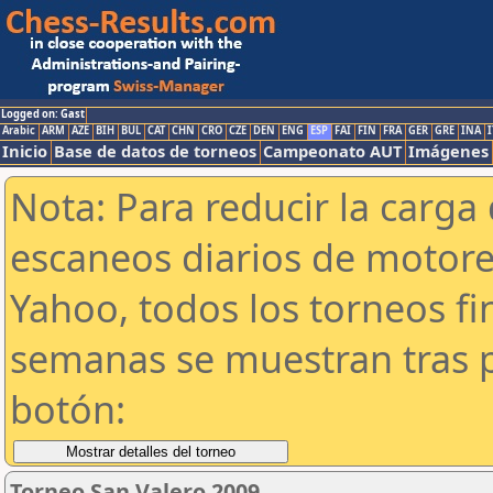
Logged on: Gast
Arabic
ARM
AZE
BIH
BUL
CAT
CHN
CRO
CZE
DEN
ENG
ESP
FAI
FIN
FRA
GER
GRE
INA
I
Inicio
Base de datos de torneos
Campeonato AUT
Imágenes
Nota: Para reducir la carga 
escaneos diarios de motor
Yahoo, todos los torneos f
semanas se muestran tras p
botón:
Torneo San Valero 2009