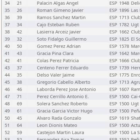
34
21
Palacin Algas Angel
ESP
1948
Deli
35
26
Roman Gimeno Javier
ESP
1896
Las
36
39
Ramos Sanchez Martin
ESP
1713
Club
37
34
Cajo Esteban Ruben
ESP
1782
Ugt
38
42
Lasierra Arceiz Javier
ESP
1662
Club
39
32
Soto Fidalgo Guillermo
ESP
1825
El S
40
50
Gomez Perez Adrian
ESP
1578
Mar
41
43
Gracia Pina Clara
ESP
1642
Mar
42
41
Colas Perez Patricia
ESP
1666
Club
43
37
Centeno Ferrer Eduardo
ESP
1739
Her
44
35
Delso Valer Jaime
ESP
1775
Enr
45
38
Gregorio Cabello Alberto
ESP
1713
Agru
46
46
Laborda Perez Jose Antonio
ESP
1607
Ram
47
71
Perez Cerrillo Antonio E.
ESP
1500
Cai-
48
69
Solera Sanchez Roberto
ESP
1500
Ugt
49
61
Gracia Garcia Victor Hugo
ESP
1500
Peña
50
45
Alvaro Rada Gonzalo
ESP
1619
Shat
51
64
Leon Dionis Mateo
ESP
1500
Act
52
59
Castejon Martin Laura
ESP
1500
La 
53
52
Fernandez Aira Tomas
ESP
1552
Peña