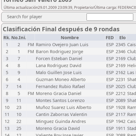
Última actualización29.01.2009 23:09:39, Propietario/Última carga: FEDER
Search for player
Clasificación Final después de 9 rondas
Rk.
No.Ini.
Nombre
FED
Elo
1
2
FM
Ramiro Ovejero Juan Luis
ESP
2345
Cai
2
1
FM
Baron Rodriguez Jorge
ESP
2346
Club
3
7
Forcen Esteban Daniel
ESP
2169
Club
4
8
Lana Rodriguez David
ESP
2169
Heli
5
9
Malo Guillen Jose Luis
ESP
2162
Las
6
4
Guzman Moneo Alberto
ESP
2231
Shat
7
14
Fernandez Rubio Rafael
ESP
2025
Club
8
5
FM
Moreno Gracia Daniel
ESP
2212
Sta
9
11
Montes Santos Lorenzo
ESP
2089
Shat
10
23
Muñoz Suarez Luis Alberto
ESP
1928
Ram
11
10
Cantin Zaborras Valentin
ESP
2117
Ram
12
22
Minguez Guinda Andres
ESP
1942
Cai
13
25
Moreno Gracia David
ESP
1911
Sta
14
12
Valiente Roy Jose Javier
ESP
2088
Ram